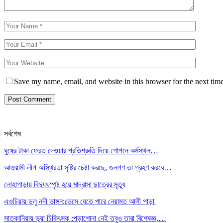
Save my name, email, and website in this browser for the next tim
সর্বশেষ
ঘুষের টাকা ফেরত দেওয়ার প্রতিশ্রুতি দিয়ে গোপনে কর্মস্থল…
আওয়ামী লীগ অস্থিরতা সৃষ্টির চেষ্টা করছে, জনগণ তা গ্রহণ করবে…
লোহাগাড়ায় বিদ্যুৎস্পৃষ্ট হয়ে মাদ্রাসা ছাত্রের মৃত্যু
এওচিয়ায় ডলু নদী ভাঙ্গন:ভেসে যেতে পারে নেয়ামত আলী পাড়া
সাতকানিয়ায় ভূয়া চিকিৎসক :পড়াশোনা নেই তবুও তারা বিশেষজ্ঞ,…