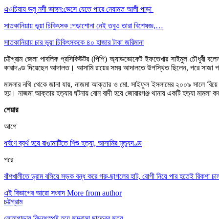
এওচিয়ায় ডলু নদী ভাঙ্গন:ভেসে যেতে পারে নেয়ামত আলী পাড়া
সাতকানিয়ায় ভূয়া চিকিৎসক :পড়াশোনা নেই তবুও তারা বিশেষজ্ঞ,…
সাতকানিয়ায় চার ভুয়া চিকিৎসককে ৪০ হাজার টাকা জরিমানা
চট্টগ্রাম জেলা পাবলিক প্রসিকিউটর (পিপি) অ্যাডভোকেট ইফতেখার সাইমুল চৌধুরী বলেন
কারাদণ্ড দিয়েছেন আদালত। আসামি রায়ের সময় আদালতে উপস্থিত ছিলেন, পরে সাজা পর
মামলার নথি থেকে জানা যায়, নাজমা আক্তার ও মো. সাইফুল ইসলামের ২০০৯ সালে বিয়ে 
হয়। নাজমা আক্তার হত্যার ঘটনায় বোন বাদী হয়ে জোরারগঞ্জ থানায় একটি হত্যা মামলা
শেয়ার
আগে
ধর্ষণে ব্যর্থ হয়ে রাঙামাটিতে শিশু হত্যা, আসামির মৃত্যুদণ্ড
পরে
বাঁশখালীতে ড্রাম বসিয়ে সড়ক বন্ধ করে গরু-ছাগলের হাট, রোগী নিয়ে পার হতেই রিকশা 
এই বিভাগের আরো সংবাদ
More from author
চট্টগ্রাম
লোহাগাড়ায় বিদ্যুৎস্পৃষ্ট হয়ে মাদ্রাসা ছাত্রের মৃত্যু