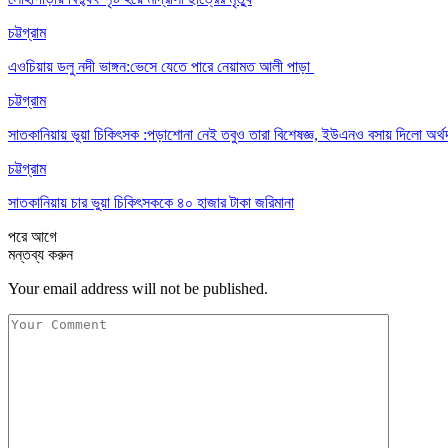
চট্টগ্রাম
এওচিয়ায় ডলু নদী ভাঙ্গন:ভেসে যেতে পারে নেয়ামত আলী পাড়া
চট্টগ্রাম
সাতকানিয়ায় ভূয়া চিকিৎসক :পড়াশোনা নেই তবুও তারা বিশেষজ্ঞ, ইউএনও বসায় দিলো অর্থ
চট্টগ্রাম
সাতকানিয়ায় চার ভুয়া চিকিৎসককে ৪০ হাজার টাকা জরিমানা
পরে
আগে
মন্তব্য করুন
Your email address will not be published.