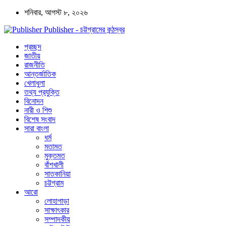
শনিবার, আগস্ট ৮, ২০২৬
Publisher - চট্টগ্রামের কন্ঠস্বর
প্রচ্ছদ
জাতীয়
রাজনীতি
আন্তর্জাতিক
খেলাধুলা
তথ্য প্রযুক্তি
বিনোদন
নারী ও শিশু
বিশেষ সংবাদ
সারা বাংলা
ধর্ম
মতামত
মুক্তমত
বাঁশখালী
সাতকানিয়া
চট্টগ্রাম
আরো
লোহাগাড়া
সাক্ষাৎকার
সম্পাদকীয়