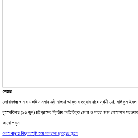
শেয়ার
জোরারগঞ্জ থানার একটি মামলায় স্ত্রী নাজমা আক্তার হত্যার দায়ে স্বামী মো. সাইফুল ই
বৃহস্পতিবার (১৩ জুন) চট্টগ্রামের দ্বিতীয় অতিরিক্ত জেলা ও দায়রা জজ মোহাম্মাদ স
আরো পড়ুন
লোহাগাড়ায় বিদ্যুৎস্পৃষ্ট হয়ে মাদ্রাসা ছাত্রের মৃত্যু