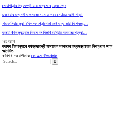
লোহাগাড়ায় বিদ্যুৎস্পৃষ্ট হয়ে মাদ্রাসা ছাত্রের মৃত্যু
এওচিয়ায় ডলু নদী ভাঙ্গন:ভেসে যেতে পারে নেয়ামত আলী পাড়া
সাতকানিয়ায় ভূয়া চিকিৎসক :পড়াশোনা নেই তবুও তারা বিশেষজ্ঞ,…
জুলাই গণঅভ্যুত্থান দিবসে বন বিভাগ চট্টগ্রাম অঞ্চলের শ্রদ্ধা…
পরে
আগে
যথাযথ নিয়মানুসারে গণপ্রজাতন্ত্রী বাংলাদেশ সরকারের তথ্যমন্ত্রণালয়ে নিবন্ধনের জন্য
আবেদিত
কারিগরি সহযোগীতায়ঃ
কোডেক্স টেকনোলজি