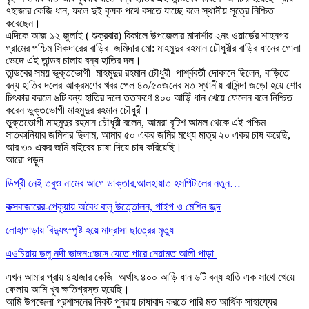
৭হাজার কেজি ধান, ফলে দুই কৃষক পথে বসতে যাচ্ছে বলে স্থানীয় সূত্রে নিশ্চিত
করেছেন।
এদিকে আজ ১২ জুলাই ( শুক্রবার) বিকালে উপজেলার মাদার্শার ২নং ওয়ার্ডের শাহনগর
গ্রামের পশ্চিম সিকদারের বাড়ির জমিদার মো: মাহমুদুর রহমান চৌধুরীর বাড়ির ধানের গোলা
ভেঙ্গে এই তান্ডব চালায় বন্য হাতির দল।
তান্ডবের সময় ভুক্তভোগী মাহমুদুর রহমান চৌধুরী পার্শ্ববর্তী দোকানে ছিলেন, বাড়িতে
বন্য হাতির দলের আক্রমণের খবর পেল ৪০/৫০জনের মত স্থানীয় বাসিন্দা জড়ো হয়ে শোর
চিৎকার করলে ৬টি বন্য হাতির দলে ততক্ষণে ৪০০ আড়িঁ ধান খেয়ে ফেলেন বলে নিশ্চিত
করেন ভুক্তভোগী মাহমুদুর রহমান চৌধুরী।
ভুক্তভোগী মাহমুদুর রহমান চৌধুরী বলেন, আমরা বৃটিশ আমল থেকে এই পশ্চিম
সাতকানিয়ার জমিদার ছিলাম, আমার ৫০ একর জমির মধ্যে মাত্র ২০ একর চাষ করেছি,
আর ৩০ একর জমি বাইরের চাষা দিয়ে চাষ করিয়েছি।
আরো পড়ুন
ডিগ্রী নেই তবুও নামের আগে ডাক্তার,আলহায়াত হসপিটালের নতুন…
কক্সবাজারের-পেকুয়ায় অবৈধ বালু উত্তোলন, পাইপ ও মেশিন জব্দ
লোহাগাড়ায় বিদ্যুৎস্পৃষ্ট হয়ে মাদ্রাসা ছাত্রের মৃত্যু
এওচিয়ায় ডলু নদী ভাঙ্গন:ভেসে যেতে পারে নেয়ামত আলী পাড়া
এখন আমার প্রায় ৪হাজার কেজি অর্থাৎ ৪০০ আড়ি ধান ৬টি বন্য হাতি এক সাথে খেয়ে
ফেলায় আমি খুব ক্ষতিগ্রস্ত হয়েছি।
আমি উপজেলা প্রশাসনের নিকট পুনরায় চাষাবাদ করতে পারি মত আর্থিক সাহায্যের