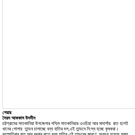
শেয়ার
সৈয়দ আককাস উদদীন
চট্টগ্রামের সাতকানিয়া উপজেলার পশ্চিম সাতকানিয়ার এওচিয়া আর মাদার্শায় রাত হলেই
ধানের গোলায় তান্ডব চালাচ্ছে বন্য হাতির দল,এই তান্ডবে নি:স্ব হচ্ছে কৃষকরা।
বৃহস্পতিবার রাত আর বুধবার রাতে বন্য হাতির এই তান্ডবের কারণে অপচয় হয়েছে প্রায়