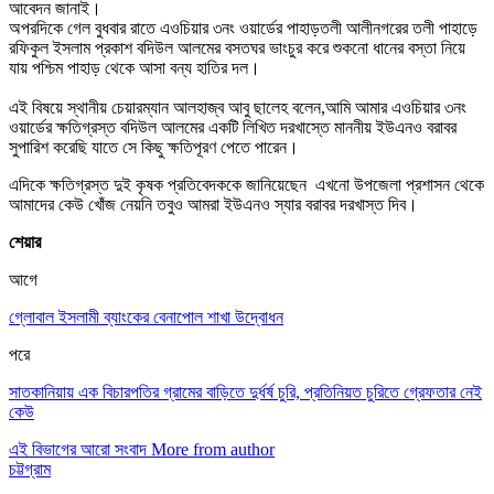
আবেদন জানাই।
অপরদিকে গেল বুধবার রাতে এওচিয়ার ৩নং ওয়ার্ডের পাহাড়তলী আলীনগরের তলী পাহাড়ে
রফিকুল ইসলাম প্রকাশ বদিউল আলমের বসতঘর ভাংচুর করে শুকনো ধানের বস্তা নিয়ে
যায় পশ্চিম পাহাড় থেকে আসা বন্য হাতির দল।
এই বিষয়ে স্থানীয় চেয়ারম্যান আলহাজ্ব আবু ছালেহ বলেন,আমি আমার এওচিয়ার ৩নং
ওয়ার্ডের ক্ষতিগ্রস্ত বদিউল আলমের একটি লিখিত দরখাস্তে মাননীয় ইউএনও বরাবর
সুপারিশ করেছি যাতে সে কিছু ক্ষতিপূরণ পেতে পারেন।
এদিকে ক্ষতিগ্রস্ত দুই কৃষক প্রতিবেদককে জানিয়েছেন এখনো উপজেলা প্রশাসন থেকে
আমাদের কেউ খোঁজ নেয়নি তবুও আমরা ইউএনও স্যার বরাবর দরখাস্ত দিব।
শেয়ার
আগে
গ্লোবাল ইসলামী ব্যাংকের বেনাপোল শাখা উদ্বোধন
পরে
সাতকানিয়ায় এক বিচারপতির গ্রামের বাড়িতে দুর্ধর্ষ চুরি, প্রতিনিয়ত চুরিতে গ্রেফতার নেই
কেউ
এই বিভাগের আরো সংবাদ
More from author
চট্টগ্রাম