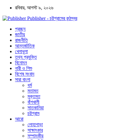
রবিবার, আগস্ট ৯, ২০২৬
Publisher - চট্টগ্রামের কন্ঠস্বর
প্রচ্ছদ
জাতীয়
রাজনীতি
আন্তর্জাতিক
খেলাধুলা
তথ্য প্রযুক্তি
বিনোদন
নারী ও শিশু
বিশেষ সংবাদ
সারা বাংলা
ধর্ম
মতামত
মুক্তমত
বাঁশখালী
সাতকানিয়া
চট্টগ্রাম
আরো
লোহাগাড়া
সাক্ষাৎকার
সম্পাদকীয়