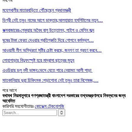
সর্বশেষ
মহেশখালীর মাতারবাড়িতে পৌঁছেছেন প্রধানমন্ত্রী
ডিগ্রী নেই তবুও নামের আগে ডাক্তার,আলহায়াত হসপিটালের নতুন…
কক্সবাজারের-পেকুয়ায় অবৈধ বালু উত্তোলন, পাইপ ও মেশিন জব্দ
ঘুষের টাকা ফেরত দেওয়ার প্রতিশ্রুতি দিয়ে গোপনে কর্মস্থল…
আওয়ামী লীগ অস্থিরতা সৃষ্টির চেষ্টা করছে, জনগণ তা গ্রহণ করবে…
লোহাগাড়ায় বিদ্যুৎস্পৃষ্ট হয়ে মাদ্রাসা ছাত্রের মৃত্যু
এওচিয়ায় ডলু নদী ভাঙ্গন:ভেসে যেতে পারে নেয়ামত আলী পাড়া
সাতকানিয়ায় ভূয়া চিকিৎসক :পড়াশোনা নেই তবুও তারা বিশেষজ্ঞ,…
পরে
আগে
যথাযথ নিয়মানুসারে গণপ্রজাতন্ত্রী বাংলাদেশ সরকারের তথ্যমন্ত্রণালয়ে নিবন্ধনের জন্য
আবেদিত
কারিগরি সহযোগীতায়ঃ
কোডেক্স টেকনোলজি