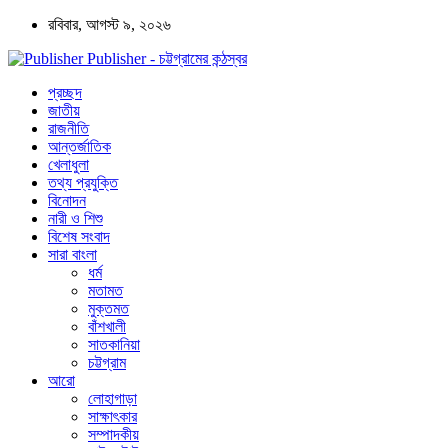
রবিবার, আগস্ট ৯, ২০২৬
Publisher - চট্টগ্রামের কন্ঠস্বর
প্রচ্ছদ
জাতীয়
রাজনীতি
আন্তর্জাতিক
খেলাধুলা
তথ্য প্রযুক্তি
বিনোদন
নারী ও শিশু
বিশেষ সংবাদ
সারা বাংলা
ধর্ম
মতামত
মুক্তমত
বাঁশখালী
সাতকানিয়া
চট্টগ্রাম
আরো
লোহাগাড়া
সাক্ষাৎকার
সম্পাদকীয়