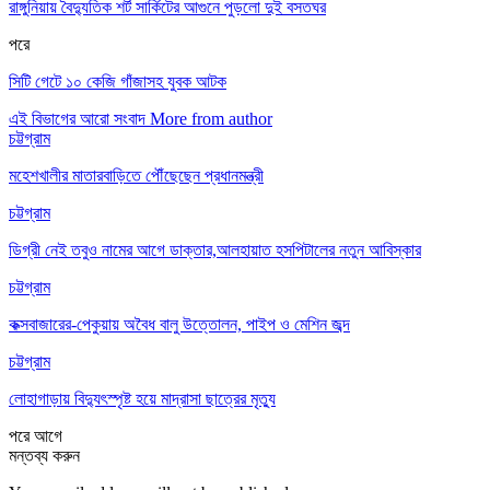
রাঙ্গুনিয়ায় বৈদ্যুতিক শর্ট সার্কিটের আগুনে পুড়লো দুই বসতঘর
পরে
সিটি গেটে ১০ কেজি গাঁজাসহ যুবক আটক
এই বিভাগের আরো সংবাদ
More from author
চট্টগ্রাম
মহেশখালীর মাতারবাড়িতে পৌঁছেছেন প্রধানমন্ত্রী
চট্টগ্রাম
ডিগ্রী নেই তবুও নামের আগে ডাক্তার,আলহায়াত হসপিটালের নতুন আবিস্কার
চট্টগ্রাম
কক্সবাজারের-পেকুয়ায় অবৈধ বালু উত্তোলন, পাইপ ও মেশিন জব্দ
চট্টগ্রাম
লোহাগাড়ায় বিদ্যুৎস্পৃষ্ট হয়ে মাদ্রাসা ছাত্রের মৃত্যু
পরে
আগে
মন্তব্য করুন