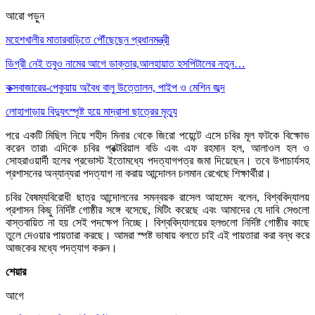
আরো পড়ুন
মহেশখালীর মাতারবাড়িতে পৌঁছেছেন প্রধানমন্ত্রী
ডিগ্রী নেই তবুও নামের আগে ডাক্তার,আলহায়াত হসপিটালের নতুন…
কক্সবাজারের-পেকুয়ায় অবৈধ বালু উত্তোলন, পাইপ ও মেশিন জব্দ
লোহাগাড়ায় বিদ্যুৎস্পৃষ্ট হয়ে মাদ্রাসা ছাত্রের মৃত্যু
পরে একটি মিছিল নিয়ে শহীদ মিনার থেকে জিরো পয়েন্টে এসে চবির মূল ফটকে বিক্ষোভ
করেন তারা৷ এদিকে চবির প্রক্টরিয়াল বডি এবং এফ রহমান হল, আলাওল হল ও
সোহরাওয়ার্দী হলের প্রভোস্ট ইতোমধ্যে পদত্যাগপত্র জমা দিয়েছেন। তবে উপাচার্যসহ
প্রশাসনের অন্যান্যরা পদত্যাগ না করায় আন্দোলন চলমান রেখেছে শিক্ষার্থীরা।
চবির বৈষম্যবিরোধী ছাত্র আন্দোলনের সমন্বয়ক রাসেল আহমেদ বলেন, বিশ্ববিদ্যালয়
প্রশাসন কিছু নির্দিষ্ট গোষ্ঠীর সঙ্গে বসেছে, মিটিং করেছে এবং আমাদের যে দাবি সেগুলো
বাস্তবায়িত না হয় সেই পদক্ষেপ নিচ্ছে। বিশ্ববিদ্যালয়ের হলগুলো নির্দিষ্ট গোষ্ঠীর কাছে
তুলে দেওয়ার পায়তারা করছে। আমরা স্পষ্ট ভাষায় বলতে চাই এই পায়তারা করা বন্ধ করে
আজকের মধ্যে পদত্যাগ করুন।
শেয়ার
আগে