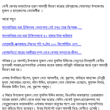
ফেনী জেলার বন্যার্তদের ত্রাণ সামগ্রী বিতরণ করেছে চট্টগ্রামের লোহাগাড়া উপজেলার
যুবদল ও ছাত্রদলের নেতাকর্মীরা ।
আরো পড়ুন
সাতকানিয়ায় ভূয়া চিকিৎসক :পড়াশোনা নেই তবুও তারা বিশেষজ্ঞ,…
সাতকানিয়ায় চার ভুয়া চিকিৎসককে ৪০ হাজার টাকা জরিমানা
দোহাজারী-কক্সবাজার ট্রেনের গতি ঘণ্টায় ১০০ কিলোমিটার, চলে…
ধোপাছড়িতে মায়ের পরকীয়ার দৃশ্য দেখে ফেলায় সন্তানের জীবন…
শনিবার (২৪ আগস্ট) উপজেলা যুবদল নেতা মুসলিম উদ্দিনের নেতৃত্বে দিনব্যাপী ফেনীর
ফুলগাজী পশুরাম,ছাগলনাইয়া এলাকার কয়েক হাজার পানিবন্দি পরিবারের মাঝে ত্রাণ সামগ্রী
বিতরণ করা হয়।
এসময় উপস্থিত ছিলেন, যুবদল নেতা আলমগীর, মো. মুরশেদ, কাইছার আহম্মেদ চৌধুরী
মুন্না ,আনোয়ার হোসেন, মইন উদ্দিন, ছাত্রদল নেতা মোহাম্মদ এহেছান, মুহাম্মদ দিদার,
মিনহাজ উদ্দীন ইমন, মো. খুরশেদ প্রমুখ।
এ বিষয়ে উপজেলা যুবদল নেতা মুসলিম উদ্দিন জানান, বিএনপির ভারপ্রাপ্ত চেয়ারম্যান
তারেক রহমান যেদিন থেকে বন্যা শুরু হয়েছে সেদিন থেকেই যুবদল-ছাত্রদলসহ সব
নেতৃবৃন্দদেরকে বন্যাকবলিত এলাকার সাধারণ মানুষের পাশে এবং তাদেরকে সহযোগিতার
হাত বাড়িয়ে দিতে বলেছেন। উনার নির্দেশেই ত্রাণ সামগ্রী নিয়ে ফেনীতে এসেছি।