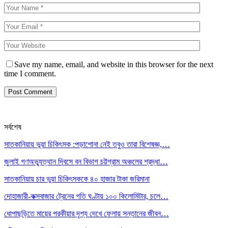
Save my name, email, and website in this browser for the next
time I comment.
সর্বশেষ
সাতকানিয়ায় ভূয়া চিকিৎসক :পড়াশোনা নেই তবুও তারা বিশেষজ্ঞ,…
জুলাই গণঅভ্যুত্থান দিবসে বন বিভাগ চট্টগ্রাম অঞ্চলের শ্রদ্ধা…
সাতকানিয়ায় চার ভুয়া চিকিৎসককে ৪০ হাজার টাকা জরিমানা
দোহাজারী-কক্সবাজার ট্রেনের গতি ঘণ্টায় ১০০ কিলোমিটার, চলে…
ধোপাছড়িতে মায়ের পরকীয়ার দৃশ্য দেখে ফেলায় সন্তানের জীবন…