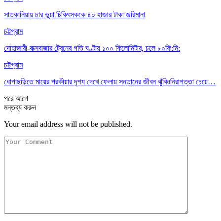
সাতকানিয়ায় চার ভুয়া চিকিৎসককে ৪০ হাজার টাকা জরিমানা
চট্টগ্রাম
দোহাজারী-কক্সবাজার ট্রেনের গতি ঘণ্টায় ১০০ কিলোমিটার, চলে ৮০কি:মি:
চট্টগ্রাম
ধোপাছড়িতে মায়ের পরকীয়ার দৃশ্য দেখে ফেলায় সন্তানের জীবন ঝুঁকিঃনিরাপত্তা চেয়ে…
পরে
আগে
মন্তব্য করুন
Your email address will not be published.