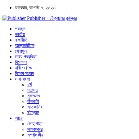
শুক্রবার, আগস্ট ৭, ২০২৬
Publisher - চট্টগ্রামের কন্ঠস্বর
প্রচ্ছদ
জাতীয়
রাজনীতি
আন্তর্জাতিক
খেলাধুলা
তথ্য প্রযুক্তি
বিনোদন
নারী ও শিশু
বিশেষ সংবাদ
সারা বাংলা
ধর্ম
মতামত
মুক্তমত
বাঁশখালী
সাতকানিয়া
চট্টগ্রাম
আরো
লোহাগাড়া
সাক্ষাৎকার
সম্পাদকীয়