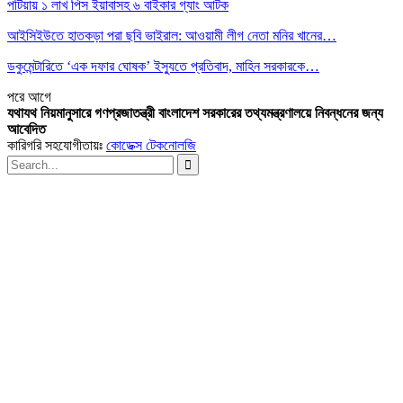
পটিয়ায় ১ লাখ পিস ইয়াবাসহ ৬ বাইকার গ্যাং আটক
আইসিইউতে হাতকড়া পরা ছবি ভাইরাল: আওয়ামী লীগ নেতা মনির খানের…
ডকুমেন্টারিতে ‘এক দফার ঘোষক’ ইস্যুতে প্রতিবাদ, মাহিন সরকারকে…
পরে
আগে
যথাযথ নিয়মানুসারে গণপ্রজাতন্ত্রী বাংলাদেশ সরকারের তথ্যমন্ত্রণালয়ে নিবন্ধনের জন্য
আবেদিত
কারিগরি সহযোগীতায়ঃ
কোডেক্স টেকনোলজি