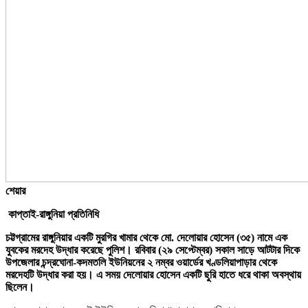
শেয়ার
কাপ্তাই-রাঙ্গুনিয়া প্রতিনিধি
চট্টগ্রামের রাঙ্গুনিয়ার একটি মুরগির খামার থেকে মো. দেলোয়ার হোসেন (৩৫) নামে এক
যুবকের মরদেহ উদ্ধার করেছে পুলিশ। রবিবার (২৯ সেপ্টেম্বর) সকাল সাড়ে আটটার দিকে
উপজেলার চন্দ্রঘোনা-কদমতলি ইউনিয়নের ২ নম্বর ওয়ার্ডের খণ্ডলিয়াপাড়ার থেকে
মরদেহটি উদ্ধার করা হয়। এ সময় দেলোয়ার হোসেন একটি ছুরি হাতে ধরে থাকা অবস্থায়
ছিলেন।