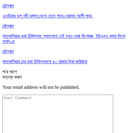
চট্টগ্রাম
এওচিয়ায় ডলু নদী ভাঙ্গন:ভেসে যেতে পারে নেয়ামত আলী পাড়া
চট্টগ্রাম
সাতকানিয়ায় ভূয়া চিকিৎসক :পড়াশোনা নেই তবুও তারা বিশেষজ্ঞ, ইউএনও বসায় দিলো
অর্থদণ্ড
চট্টগ্রাম
সাতকানিয়ায় চার ভুয়া চিকিৎসককে ৪০ হাজার টাকা জরিমানা
পরে
আগে
মন্তব্য করুন
Your email address will not be published.