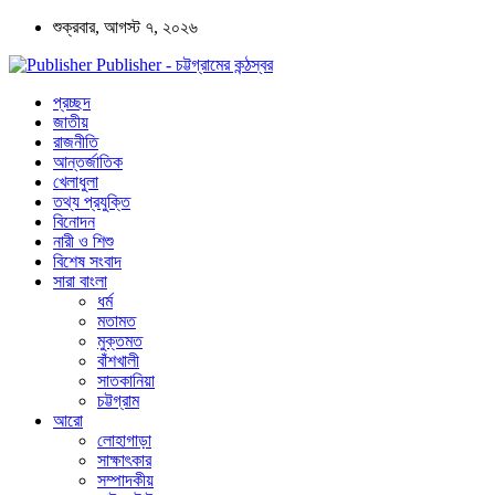
শুক্রবার, আগস্ট ৭, ২০২৬
Publisher - চট্টগ্রামের কন্ঠস্বর
প্রচ্ছদ
জাতীয়
রাজনীতি
আন্তর্জাতিক
খেলাধুলা
তথ্য প্রযুক্তি
বিনোদন
নারী ও শিশু
বিশেষ সংবাদ
সারা বাংলা
ধর্ম
মতামত
মুক্তমত
বাঁশখালী
সাতকানিয়া
চট্টগ্রাম
আরো
লোহাগাড়া
সাক্ষাৎকার
সম্পাদকীয়