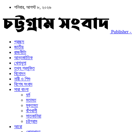
শনিবার, আগস্ট ৮, ২০২৬
Publisher - চট
প্রচ্ছদ
জাতীয়
রাজনীতি
আন্তর্জাতিক
খেলাধুলা
তথ্য প্রযুক্তি
বিনোদন
নারী ও শিশু
বিশেষ সংবাদ
সারা বাংলা
ধর্ম
মতামত
মুক্তমত
বাঁশখালী
সাতকানিয়া
চট্টগ্রাম
আরো
লোহাগাড়া