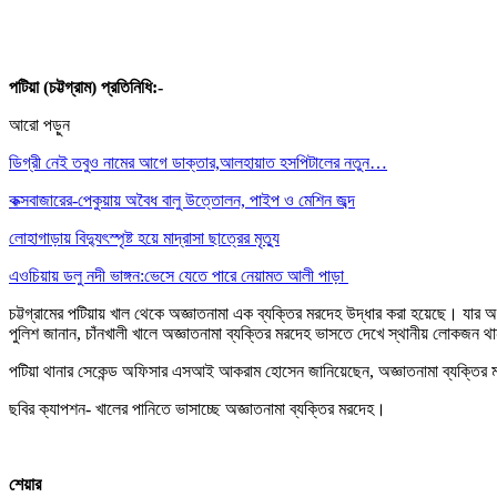
পটিয়া (চট্টগ্রাম) প্রতিনিধি:-
আরো পড়ুন
ডিগ্রী নেই তবুও নামের আগে ডাক্তার,আলহায়াত হসপিটালের নতুন…
কক্সবাজারের-পেকুয়ায় অবৈধ বালু উত্তোলন, পাইপ ও মেশিন জব্দ
লোহাগাড়ায় বিদ্যুৎস্পৃষ্ট হয়ে মাদ্রাসা ছাত্রের মৃত্যু
এওচিয়ায় ডলু নদী ভাঙ্গন:ভেসে যেতে পারে নেয়ামত আলী পাড়া
চট্টগ্রামের পটিয়ায় খাল থেকে অজ্ঞাতনামা এক ব্যক্তির মরদেহ উদ্ধার করা হয়েছে। যার
পুলিশ জানান, চাঁনখালী খালে অজ্ঞাতনামা ব্যক্তির মরদেহ ভাসতে দেখে স্থানীয় লোকজন থানা
পটিয়া থানার সেকেন্ড অফিসার এসআই আকরাম হোসেন জানিয়েছেন, অজ্ঞাতনামা ব্যক্তির ম
ছবির ক্যাপশন- খালের পানিতে ভাসাচ্ছে অজ্ঞাতনামা ব্যক্তির মরদেহ।
শেয়ার