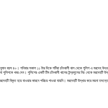
 অনুমান বয়স ৪০। শনিবার সকাল ১১ টার দিকে পটিয়া চাঁনখালী খাল থেকে পুলিশ এ মরদেহ উদ্
 পুলিশকে খবর দেন। পুলিশের একটি টিম চাঁনখালী খালের ইন্দ্রপুলের নিচ থেকে মরদেহটি উদ্ধ
রদেহটি বিকৃত হয়ে যাওয়ার কারনে পরিচয় পাওয়া যায়নি। মরদেহটি উদ্ধার করে ময়না তদন্ত