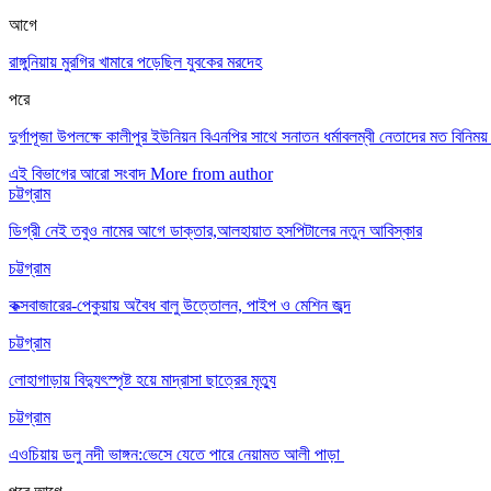
আগে
রাঙ্গুনিয়ায় মুরগির খামারে পড়েছিল যুবকের মরদেহ
পরে
দুর্গাপূজা উপলক্ষে কালীপুর ইউনিয়ন বিএনপির সাথে সনাতন ধর্মাবলম্বী নেতাদের মত বিনিময় 
এই বিভাগের আরো সংবাদ
More from author
চট্টগ্রাম
ডিগ্রী নেই তবুও নামের আগে ডাক্তার,আলহায়াত হসপিটালের নতুন আবিস্কার
চট্টগ্রাম
কক্সবাজারের-পেকুয়ায় অবৈধ বালু উত্তোলন, পাইপ ও মেশিন জব্দ
চট্টগ্রাম
লোহাগাড়ায় বিদ্যুৎস্পৃষ্ট হয়ে মাদ্রাসা ছাত্রের মৃত্যু
চট্টগ্রাম
এওচিয়ায় ডলু নদী ভাঙ্গন:ভেসে যেতে পারে নেয়ামত আলী পাড়া