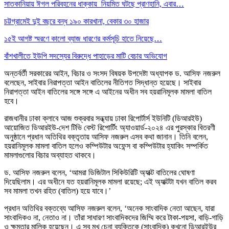
সাতকানিয়ায় ঈগল পরিবহনের ধাক্কায় নিয়মিত ঘটছে প্রাণহানি, এবার…
চট্টগ্রামেই দুই বছরে বন্ধ ১৯০ কারখানা, বেকার ৩০ হাজার
১৫ই আগষ্ট স্মরণে কালো ব্যাজ ধারণের কর্মসূচি হাতে নিয়েছে…
বাঁশখালীতে ইউপি সদস্যের বিরুদ্ধে পাহাড়ের মাটি বেচার অভিযোগ
অন্তর্বর্তী সরকারের আইন, বিচার ও সংসদ বিষয়ক উপদেষ্টা অধ্যাপক ড. আসিফ নজরুল
বলেছেন, সাইবার নিরাপত্তা আইন বাতিলের নীতিগত সিদ্ধান্ত হয়েছে। সাইবার
নিরাপত্তা আইন বাতিলের সঙ্গে সঙ্গে এ আইনের অধীন সব হয়রানিমূলক মামলা বাতিল
হবে।
রাজধানীর ঢাকা ক্লাবে আজ শুক্রবার সন্ধ্যায় ঢাকা রিপোর্টার্স ইউনিটি (ডিআরইউ)
আয়োজিত ডিআরইউ-দেশ টিভি বেস্ট রিপোর্টিং অ্যাওয়ার্ড-২০২৪ এর পুরস্কার বিতরণী
অনুষ্ঠানে প্রধান অতিথির বক্তৃতায় আসিফ নজরুল এসব কথা জানান। তিনি বলেন,
হয়রানিমূলক মামলা বাতিল হলেও কম্পিউটার অফেন্স বা কম্পিউটার হ্যাকিং সম্পর্কিত
মামলাগুলোর বিচার অব্যাহত থাকবে।
ড. আসিফ নজরুল বলেন, ‘আমরা ডিজিটাল সিকিউরিটি অ্যাক্ট বাতিলের ঘোষণা
দিয়েছিলাম। এর অধীনে যত হয়রানিমূলক মামলা রয়েছে; এই অ্যাক্টটা যখন বাতিল করব
সব মামলা তখন রহিত (বাতিল) হয়ে যাবে।’
প্রধান অতিথির বক্তব্যে আসিফ নজরুল বলেন, ‘অনেক সাংবাদিক নেতা আছেন, যারা
সাংবাদিকও না, নেতাও না। তাঁরা সাধারণ সাংবাদিকদের জিম্মি করে টাকা-পয়সা, বাড়ি-গাড়ি
ও ক্ষমতার মালিক হয়েছেন। এ সব মুখ চেনা ব্যক্তিকে (সাংবাদিক) কখনো ডিআরইউর