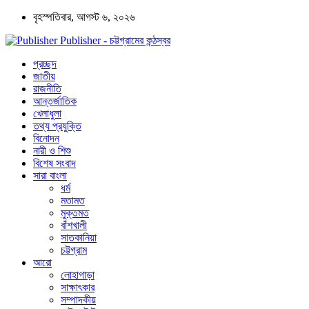
বৃহস্পতিবার, আগস্ট ৬, ২০২৬
Publisher - চট্টগ্রামের কন্ঠস্বর
প্রচ্ছদ
জাতীয়
রাজনীতি
আন্তর্জাতিক
খেলাধুলা
তথ্য প্রযুক্তি
বিনোদন
নারী ও শিশু
বিশেষ সংবাদ
সারা বাংলা
ধর্ম
মতামত
মুক্তমত
বাঁশখালী
সাতকানিয়া
চট্টগ্রাম
আরো
লোহাগাড়া
সাক্ষাৎকার
সম্পাদকীয়