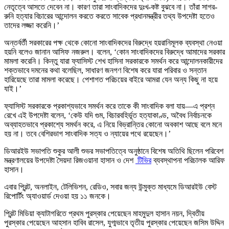
নেতৃত্বে আসতে দেবেন না। কারণ তারা সাংবাদিকদের দুঃখ-কষ্ট বুঝবে না। তাঁরা সাগর-
রুনি হত্যার বিচারের আন্দোলন করতে করতে সাবেক প্রধানমন্ত্রীর তথ্য উপদেষ্টা হতেও
তাদের লজ্জা করেনি।’
অন্তর্বর্তী সরকারের পক্ষ থেকে কোনো সাংবাদিকদের বিরুদ্ধে হয়রানিমূলক ব্যবস্থা নেওয়া
হয়নি বলেও জানান আসিফ নজরুল। বলেন, ‘কোন সাংবাদিকদের বিরুদ্ধে আমাদের সরকার
মামলা করেনি। কিন্তু যারা ফ্যাসিস্ট শেখ হাসিনা সরকারকে সমর্থন করে আন্দোলনকারীদের
শক্তভাবে দমনের কথা বলেছিল, সাধারণ জনগণ বিশেষ করে যারা পরিবার ও সন্তান
হারিয়েছে তারা মামলা করেছে। পেশাগত পরিচয়ের বাইরে আমরা যেন অন্য কিছু না হয়ে
যাই।’
ফ্যাসিস্ট সরকারকে প্রকাশ্যভাবে সমর্থন করে তাকে কী সাংবাদিক বলা যায়—এ প্রশ্ন
রেখে এই উপদেষ্টা বলেন, ‘কেউ যদি গুম, বিচারবহির্ভূত হত্যাকাণ্ড, অবৈধ নির্বাচনকে
অব্যাহতভাবে প্রকাশ্যে সমর্থন করে, এ নিয়ে বিভ্রান্তির কোনো অবকাশ আছে বলে মনে
হয় না। তবে বেশিরভাগ সাংবাদিক সত্য ও ন্যায়ের পথে রয়েছেন।’
ডিআরইউ সভাপতি শুকুর আলী শুভর সভাপতিত্বে অনুষ্ঠানে বিশেষ অতিথি ছিলেন পরিবেশ
মন্ত্রণালয়ের উপদেষ্টা সৈয়দা রিজওয়ানা হাসান ও দেশ
টিভির
ব্যবস্থাপনা পরিচালক আরিফ
হাসান।
এবার প্রিন্ট, অনলাইন, টেলিভিশন, রেডিও, সবার জন্য উন্মুক্ত মাধ্যমে ডিআরইউ বেস্ট
রিপোর্টিং অ্যাওয়ার্ড দেওয়া হয় ১১ জনকে।
প্রিন্ট মিডিয়া ক্যাটাগরিতে প্রথম পুরস্কার পেয়েছেন মাহমুদুল হাসান নয়ন, দ্বিতীয়
পুরস্কার পেয়েছেন আহসান হাবিব রাসেল, যুগ্মভাবে তৃতীয় পুরস্কার পেয়েছেন জসিম উদ্দিন