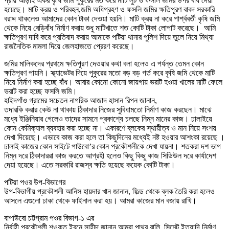
প্রায় আড়াই একর কৃষি জমি পুকুরের মত করে মাটি লুট ও ফসলি জমির উপর বাঁধ দেয়া
হয়েছে। মাটি ক্রয় ও পরিবহন,জমি অধিগ্রহণ ও ফসলি জমির ক্ষতিপূরণ বাবদ সরকারি
বরাদ্দ থাকলেও আমাদের কোন টাকা দেওয়া হয়নি। মাটি ক্রয় না করে পার্শ্ববর্তী কৃষি জমি
থেকে নিয়ে বেড়িবাঁধ নির্মাণ করায় শুধু মাটিখাতে শত কোটি টাকা লোপাট করেছে। আমি
ক্ষতিপূরণ দাবি করে প্রতিবাদ করায় আমাকে পটিয়া থানার পুলিশ দিয়ে তুলে নিয়ে মিথ্যা
রাজনৈতিক মামলা দিয়ে জেলহাজতে প্রেরণ করেছে।
জমির মালিকদের প্রথমে ক্ষতিপূরণ দেওয়ার কথা বলা হলেও এ পর্যন্ত তেমন কোন
ক্ষতিপূরণ পায়নি। স্ক্যাভেটর দিয়ে পুকুরের মতো বড় বড় গর্ত করে কৃষি জমি থেকে মাটি
নিয়ে নির্মাণ করা হচ্ছে বাঁধ। আবার কোনো কোনো জায়গায় ভরাট হওয়া খালের মাটি ফেলে
ভরাট করা হচ্ছে ফসলি জমি।
হাইদগাঁও গ্রামের সচেতন নাগরিক আজাদ হাসান রিপন জানান,
তদারকি করার কেউ না থাকায় ঠিকাদার নিজের সুবিধামতো নির্মাণ কাজ করছেন। মাঝে
মধ্যে ইঞ্জিনিয়ার গেলেও তাদের সামনে প্রকাশ্যে চলছে নিম্ন মানের কাজ। ঢালাইয়ে
কোন কেমিক্যাল ব্যবহার করা হচ্ছে না। একারণে ব্লকের স্থায়ীত্ব ও মান নিয়ে সংশয়
দেখা দিয়েছে। এভাবে কাজ করা হলে তা কিছুদিনের মধ্যেই নষ্ট হওয়ার আশংকা রয়েছে ।
ঢালাই কাজের কোন সাইটে পাউবো’র কোন প্রকৌশলীকে দেখা যায়না। শতকরা দশ ভাগ
নিম্ন দরে ঠিকাদাররা কাজ করতে আগ্রহী হলেও কিছু কিছু কাজ সিডিউল দরে কার্যাদেশ
দেয়া হয়েছে। এতে সরকারি রাজস্ব ক্ষতি হয়েছে কয়েক কোটি টাকা।
পটিয়া পওর উপ-বিভাগের
উপ-বিভাগীয় প্রকৌশলী আনিস হায়দার খান জানান, ফিল্ড থেকে ব্লক তৈরি করা হলেও
আসলে এগুলো ঢাকা থেকে ফাইনাল করা হয়। আমরা কাজের মান বজায় রাখি।
বাপাউবো চট্টগ্রাম পওর বিভাগ-১ এর
নির্বাহী প্রকৌশলী শওকত ইবনে সাহীদ জানান,আমরা পাথর,বালি, সিমেন্ট ইত্যাদি নির্মাণ