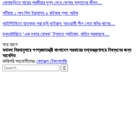
ধোপাছড়িতে মায়ের পরকীয়ার দৃশ্য দেখে ফেলায় সন্তানের জীবন…
পটিয়ায় ১ লাখ পিস ইয়াবাসহ ৬ বাইকার গ্যাং আটক
আইসিইউতে হাতকড়া পরা ছবি ভাইরাল: আওয়ামী লীগ নেতা মনির খানের…
ডকুমেন্টারিতে ‘এক দফার ঘোষক’ ইস্যুতে প্রতিবাদ, মাহিন সরকারকে…
পরে
আগে
যথাযথ নিয়মানুসারে গণপ্রজাতন্ত্রী বাংলাদেশ সরকারের তথ্যমন্ত্রণালয়ে নিবন্ধনের জন্য
আবেদিত
কারিগরি সহযোগীতায়ঃ
কোডেক্স টেকনোলজি