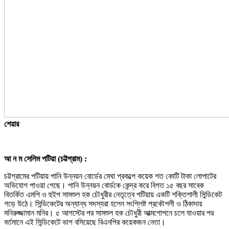
শেয়ার
আ ন ম সেলিম পটিয়া (চট্টগ্রাম) :
চট্টগ্রামের পটিয়ায় পানি উন্নয়ন বোর্ডের মেঘা প্রকল্পে কয়েক শত কোটি টাকা লোপাটের
অভিযোগ পাওয়া গেছে। পানি উন্নয়ন বোর্ডকে কেন্দ্র করে বিগত ১৫ বছর সাবেক
বিতর্কিত এমপি ও হুইপ সামশুল হক চৌধুরীর নেতৃত্বে পটিয়ায় একটি শক্তিশালী সিন্ডিকেট
গড়ে উঠে। সিন্ডিকেটের অন্যান্য সদস্যরা হলেন সংশ্লিষ্ট প্রকৌশলী ও ঠিকাদার
মনিরুজ্জামান মনির। ৫ আগস্টের পর সামশুল হক চৌধুরী আত্মগোপনে চলে যাওয়ার পর
বর্তমানে এই সিন্ডিকেটে ভাগ বসিয়েছে বিএনপির কয়েকজন নেতা।