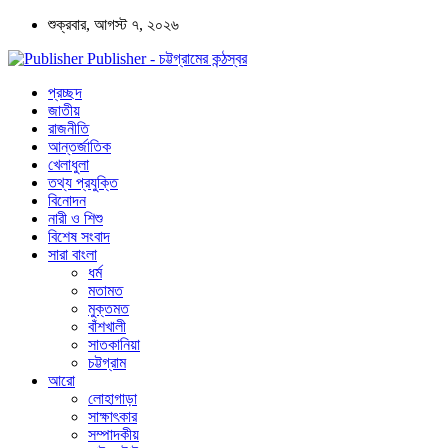
শুক্রবার, আগস্ট ৭, ২০২৬
Publisher - চট্টগ্রামের কন্ঠস্বর
প্রচ্ছদ
জাতীয়
রাজনীতি
আন্তর্জাতিক
খেলাধুলা
তথ্য প্রযুক্তি
বিনোদন
নারী ও শিশু
বিশেষ সংবাদ
সারা বাংলা
ধর্ম
মতামত
মুক্তমত
বাঁশখালী
সাতকানিয়া
চট্টগ্রাম
আরো
লোহাগাড়া
সাক্ষাৎকার
সম্পাদকীয়