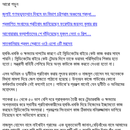
আরো পড়ুন
জুলাই গণঅভ্যুত্থান দিবসে বন বিভাগ চট্টগ্রাম অঞ্চলের শ্রদ্ধা…
প্রকাশিত সংবাদের প্রতিবাদ জানিয়েছেন ফরেস্টার জয়ন্ত কুমার রায়
আনোয়ারায় বন্যার্পাতদের শে দাঁড়িয়েছেন যুবদল নেতা ও শিল্প…
সাতকানিয়ায় প্রবল স্রোতে ওঠে এলো ৩টি মরদেহ
হুমকি-ধমকি ও ক্ষমতার দাপটের কারণে এই সিন্ডিকেটের বাইরে কেউ কাজ করার সাহস
পায়নি। সিন্ডিকেটের বাইরে কেউ টেন্ডার দিলে তাকে ভয়াবহ পরিস্থিতির শিকার হতে
হতো। সন্ত্রাসী বাহিনী লেলিয়ে দিয়ে অন্য কাউকে কাজ করতে দেওয়া হতো না।
এসব অনিয়ম ও দুর্নীতির প্রতিবাদ করায় লুৎফর রহমান ও নাজমুল হোসেন সহ অনেককে
মিথ্যা মামলা দিয়ে জেল হাজতে পাঠানো হয়েছে। উন্নয়ন কাজে পাউবোর কোনো
কর্মকর্তার তদারকি নেই বললেই চলে। পাউবো’র প্রকল্প মানেই যেন দুর্নীতি ও অনিয়মের
মহোৎসব।
শতকরা ৪০ থেকে ৫০ ভাগ বেশি দরে প্রাক্কলন তৈরী করে টেন্ডারবাজি ও ক্ষমতার
অপব্যবহার করে স্থানীয় প্রতিবাদকারীদের হুমকি-ধমকি দিয়ে নিজেদের ইচ্ছামতো কাজ
করছেন সিন্ডিকেটের সদস্যরা। প্রকল্পের সিংহভাগ কাজ ঠিকাদার মনিরুজ্জামান ভাগিয়ে
নিয়েছেন বলে অভিযোগ রয়েছে।
নাজমুল হোসেন নামে নাইখাইন গ্রামের এক ভুক্তভোগী জানান,বেড়িবাঁধের নামে আমাদের