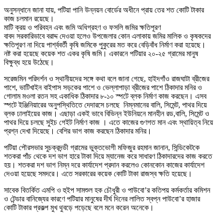
অনুসন্ধানে জানা যায়, পটিয়া পানি উন্নয়ন বোর্ডের অধীনে প্রায় তের শত কোটি টাকার
কাজ চলমান রয়েছে।
মাটি ক্রয় ও পরিবহন এবং জমি অধিগ্রহণ ও ফসলি জমির ক্ষতিপূরণ
বাবদ সরকারিভাবে বরাদ্দ দেওয়া হলেও উপজেলার কোন এলাকায় জমির মালিক ও কৃষকদের
ক্ষতিপূরণ না দিয়ে পার্শ্ববর্তী কৃষি জমিকে পুকুরের মত করে বেড়িবাঁধ নির্মাণ করা হয়েছে।
নষ্ট করা হয়েছে কয়েক শত একর কৃষি জমি। একারনে পটিয়ার ২০-২৫ গ্রামের মানুষ
বিক্ষুব্ধ হয়ে উঠেছে।
সরেজমিন পরিদর্শন ও স্থানীয়দের সঙ্গে কথা বলে জানা গেছে, হাইদগাঁও রাজঘাটা ব্রীজের
পাশে, ভাটিখাইন বাইপাস সড়কের পাশে ও ভেল্লাপাড়া ব্রীজের পাশে ঠিকাদার মনির ও
গোলাম মওলা রতন সহ একাধিক ঠিকাদার ৮-১০ স্পটে ব্লক নির্মাণ কাজ করছেন। এসব
স্পটে ইঞ্জিনিয়ারের অনুপস্থিতিতে দেদারসে চলছে নিম্নমানের বালি, সিমেন্ট, পাথর দিয়ে
ব্লক ঢালাইয়ের কাজ। এছাড়া একই ভাবে বিভিন্ন ইউনিয়নে মানহীন রড,বালি, সিমেন্ট ও
পাথর দিয়ে চলছে সুইচ গেইট নির্মাণ কাজ । এতে কাজের গুণগত মান এবং স্থায়িত্ব নিয়ে
প্রশ্ন দেখা দিয়েছে। বেশির ভাগ কাজ করছেন ঠিকাদার মনির।
পটিয়া পৌরসভার সুচক্রদন্ডী গ্রামের ভুক্তভোগী মফিজুর রহমান জানান, সিন্ডিকেটকে
শতকরা পাঁচ থেকে দশ ভাগ হারে টাকা দিয়ে ম্যানেজ করে সাধারণ ঠিকাদারদের কাজ করতে
হয়। শতকরা দশ ভাগ নিম্ন দরে কার্যাদেশ প্রদান করলেও কোনকোন কাজের কার্যাদেশ
দেওয়া হয়েছে সমদরে। এতে সরকারের কয়েক কোটি টাকা রাজস্ব ক্ষতি হয়েছে।
সাবেক বিতর্কিত এমপি ও হুইপ সামশুল হক চৌধুরী ও পাউবো’র কতিপয় কর্মকর্তার কমিশন
ও টেন্ডার বানিজ্যের কারণে পটিয়ার মানুষের দীর্ঘ দিনের লালিত স্বপ্ন পাউবো’র হাজার
কোটি টাকার প্রকল্প মুখ থুবড়ে পড়েছে বলে মনে করেন অনেকে।