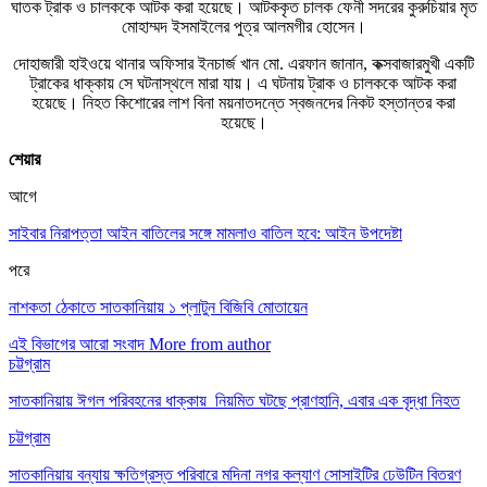
ঘাতক ট্রাক ও চালককে আটক করা হয়েছে। আটককৃত চালক ফেনী সদরের কুরুচিয়ার মৃত
মোহাম্মদ ইসমাইলের পুত্র আলমগীর হোসেন।
দোহাজারী হাইওয়ে থানার অফিসার ইনচার্জ খান মো. এরফান জানান, কক্সবাজারমুখী একটি
ট্রাকের ধাক্কায় সে ঘটনাস্থলে মারা যায়। এ ঘটনায় ট্রাক ও চালককে আটক করা
হয়েছে। নিহত কিশোরের লাশ বিনা ময়নাতদন্তে স্বজনদের নিকট হস্তান্তর করা
হয়েছে।
শেয়ার
আগে
সাইবার নিরাপত্তা আইন বাতিলের সঙ্গে মামলাও বাতিল হবে: আইন উপদেষ্টা
পরে
নাশকতা ঠেকাতে সাতকানিয়ায় ১ প্লাটুন বিজিবি মোতায়েন
এই বিভাগের আরো সংবাদ
More from author
চট্টগ্রাম
সাতকানিয়ায় ঈগল পরিবহনের ধাক্কায় নিয়মিত ঘটছে প্রাণহানি, এবার এক বৃদ্ধা নিহত
চট্টগ্রাম
সাতকানিয়ায় বন্যায় ক্ষতিগ্রস্ত পরিবারে মদিনা নগর কল্যাণ সোসাইটির ঢেউটিন বিতরণ