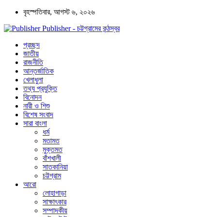
বৃহস্পতিবার, আগস্ট ৬, ২০২৬
Publisher - চট্টগ্রামের কন্ঠস্বর
প্রচ্ছদ
জাতীয়
রাজনীতি
আন্তর্জাতিক
খেলাধুলা
তথ্য প্রযুক্তি
বিনোদন
নারী ও শিশু
বিশেষ সংবাদ
সারা বাংলা
ধর্ম
মতামত
মুক্তমত
বাঁশখালী
সাতকানিয়া
চট্টগ্রাম
আরো
লোহাগাড়া
সাক্ষাৎকার
সম্পাদকীয়