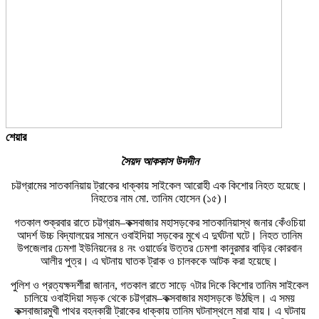
শেয়ার
সৈয়দ আককাস উদদীন
চট্টগ্রামের সাতকানিয়ায় ট্রাকের ধাক্কায় সাইকেল আরোহী এক কিশোর নিহত হয়েছে।
নিহতের নাম মো. তানিম হোসেন (১৫)।
গতকাল শুক্রবার রাতে চট্টগ্রাম–কক্সবাজার মহাসড়কের সাতকানিয়াস্থ জনার কেঁওচিয়া
আদর্শ উচ্চ বিদ্যালয়ের সামনে ওবাইদিয়া সড়কের মুখে এ দুর্ঘটনা ঘটে। নিহত তানিম
উপজেলার ঢেমশা ইউনিয়নের ৪ নং ওয়ার্ডের উত্তর ঢেমশা কানুরমার বাড়ির কোরবান
আলীর পুত্র। এ ঘটনায় ঘাতক ট্রাক ও চালককে আটক করা হয়েছে।
পুলিশ ও প্রত্যক্ষদর্শীরা জানান, গতকাল রাতে সাড়ে ৭টার দিকে কিশোর তানিম সাইকেল
চালিয়ে ওবাইদিয়া সড়ক থেকে চট্টগ্রাম–কক্সবাজার মহাসড়কে উঠছিল। এ সময়
কক্সবাজারমুখী পাথর বহনকারী ট্রাকের ধাক্কায় তানিম ঘটনাস্থলে মারা যায়। এ ঘটনায়