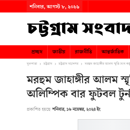
শনিবার, আগস্ট ৮, ২০২৬
প্রচ্ছদ
জাতীয়
রাজনীতি
আন্তর্জাতিক
মূলপাতা
চট্টগ্রাম
চট্টগ্রাম মহানগর
মরহুম জাহাঙ্গীর আলম স্মৃতি সংঘ কর্
মরহুম জাহাঙ্গীর আলম স্
অলিম্পিক বার ফুটবল টুর্না
প্রকাশিত হয়ছে
শনিবার, ১৬ নভেম্বর, ২০২৪ ইং