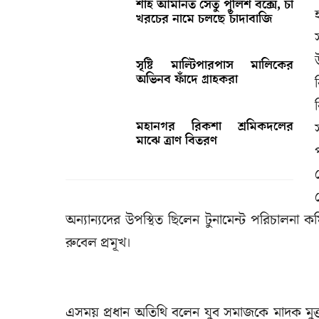
শাহ আমানত সেতু পুলিশ বক্সে, চা
খরচের নামে চলছে চাঁদাবাজি
সৃষ্টি মাল্টিপারপাস মালিকের
অভিনব ফাঁদে গ্রাহকরা
মহানগর রিকশা শ্রমিকদলের
মাঝে ত্রাণ বিতরণ
অন্যান্যদের উপস্থিত ছিলেন টুনামেন্ট পরিচালনা
রুবেল প্রমূখ।
এসময় প্রধান অতিথি বলেন যুব সমাজকে মাদক মুক্ত