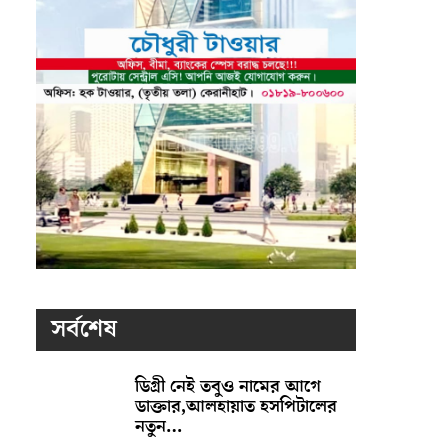
সর্বশেষ
ডিগ্রী নেই তবুও নামের আগে
ডাক্তার,আলহায়াত হসপিটালের
নতুন…