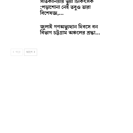
সাতকানিয়ায় ভূয়া চিকিৎসক
:পড়াশোনা নেই তবুও তারা
বিশেষজ্ঞ,…
জুলাই গণঅভ্যুত্থান দিবসে বন
বিভাগ চট্টগ্রাম অঞ্চলের শ্রদ্ধা…
পরে
আগে