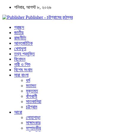
শনিবার, আগস্ট ৮, ২০২৬
Publisher - চট্টগ্রামের কন্ঠস্বর
প্রচ্ছদ
জাতীয়
রাজনীতি
আন্তর্জাতিক
খেলাধুলা
তথ্য প্রযুক্তি
বিনোদন
নারী ও শিশু
বিশেষ সংবাদ
সারা বাংলা
ধর্ম
মতামত
মুক্তমত
বাঁশখালী
সাতকানিয়া
চট্টগ্রাম
আরো
লোহাগাড়া
সাক্ষাৎকার
সম্পাদকীয়