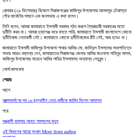
হবে।
রোববার (২৯ ডিসেম্বর) বিকেলে সিরাজগঞ্জের কাজিপুর উপজেলার আলমপুর চৌরাস্তা
পৌর মার্কেটের সামনে এক জনসভায় এ কথা বলেন।
তিনি বলেন, আমরা জামায়াতে ইসলামী সরকার গঠন করলে স্বৈরাচারী সরকারের মতো
দুর্নীতি করব না। আমরা চ্যালেঞ্জ করে বলতে পারি, জামায়াতে ইসলামী বাংলাদেশে কোনো
দুর্নীতিবাজ নেতাকর্মী নেই। জামায়াতে কোনো দুর্নীতিবাজের ঠাঁই নেই, আর হবেও না।
জামায়াতে ইসলামী কাজিপুর উপজেলা শাখার আমির মো. জাহিদুল ইসলামের সভাপতিত্বে
সভায় আরও বক্তব্য দেন, জামায়াতের সিরাজগঞ্জ জেলার আমির মাওলানা শাহিনুর আলম,
কাজিপুর উপজেলার নায়েবে আমির শাহির ইসলামসহ অন্যান্য নেতৃবৃন্দ।
সোর্স:কালবেলা
শেয়ার
আগে
আত্মসমর্পণের পর ১৬ ছাত্রলীগ নেতা-কর্মীকে জামিন দিলেন আদালত
পরে
সন্ত্রাসী হামলায় আহত শামসুলের মৃত্যু
এই বিভাগের আরো সংবাদ
More from author