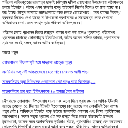
পরিবেশ অধিদপ্তরের ছাড়পত্র ছাড়াই চট্টগ্রাম দক্ষিণ লোহাগাড়া উপজেলায় অবৈধভাবে
চলছে ইটভাটা। অবৈধ এসব ইটভাটা বন্ধে হাইকোর্ট নির্দেশ দিলেও তা মানা হচ্ছে না।
বরং ইটের মৌসুম আসাতে ভাটাগুলোতে কাজ চলছে জোরেশোরে। আর তাদের বিরুদ্ধে
ব্যবস্থা নিতেও দেখা যাচ্ছে না উপজেলা প্রশাসনের ও মাঝেমধ্যে লোক দেখানো
অভিযানের দেখা মেলে লোহাগাড়ায় পরিবেশ অধিদপ্তরের।
পরিবেশ রক্ষায় প্রশাসন জিরো টলারেন্স থাকার কথা বলা হলেও প্রকাশ্যে পরিবেশের
ধ্বংসযজ্ঞ চালাচ্ছে লোহাগাড়ার ইটভাটাগুলো, ভাটার অনেক মালিক জানায়, প্রশাসনকে
ম্যানেজ করেই চলছে অবৈধ ভাটার কার্যক্রম।
আরো পড়ুন
লোহাগাড়ায় বিদ্যুৎস্পৃষ্ট হয়ে মাদ্রাসা ছাত্রের মৃত্যু
এওচিয়ায় ডলু নদী ভাঙ্গন:ভেসে যেতে পারে নেয়ামত আলী পাড়া
সাতকানিয়ায় ভূয়া চিকিৎসক :পড়াশোনা নেই তবুও তারা বিশেষজ্ঞ,…
সাতকানিয়ায় চার ভুয়া চিকিৎসককে ৪০ হাজার টাকা জরিমানা
চট্টগ্রামের লোহাগাড়া উপজেলায় সচল এবং অচল মিলে প্রায় ৪৮ এর অধিক ইটভাটা
রয়েছে তন্মধ্যে ৩৫ টির মত ইটভাটা ইতোমধ্যে চালু রয়েছে যার কোনটিরই বৈধ কাগজ
পত্র নেই। অধিকাংশ ইটভাটা গড়ে উটেছে জনবসতি এলাকায় এবং শিক্ষা প্রতিষ্টানের
আশেপাশে। সকাল সন্ধ্যা গ্রামের এই সরু রাস্তা দিয়ে চলছে ইটবোঝাই ডাম্পার
ট্রাকগুলো, অনেক সময় অনাকাঙ্ক্ষিত দূর্ঘটনাও ঘটছে, প্রাণহানিও হয়েছে বেশ কয়েকবার।
কোমলমতি শিক্ষার্থীরা স্কুলে যাওয়া আসা করে প্রচন্ড ঝুঁকি নিয়ে, তাদের অভিভাবকরা