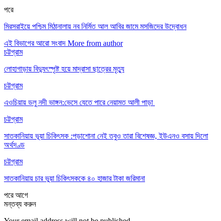
পরে
মিরসরাইয়ে পশ্চিম মিঠানালায় নব নির্মিত আল আবির জামে মসজিদের উদ্বোধন
এই বিভাগের আরো সংবাদ
More from author
চট্টগ্রাম
লোহাগাড়ায় বিদ্যুৎস্পৃষ্ট হয়ে মাদ্রাসা ছাত্রের মৃত্যু
চট্টগ্রাম
এওচিয়ায় ডলু নদী ভাঙ্গন:ভেসে যেতে পারে নেয়ামত আলী পাড়া
চট্টগ্রাম
সাতকানিয়ায় ভূয়া চিকিৎসক :পড়াশোনা নেই তবুও তারা বিশেষজ্ঞ, ইউএনও বসায় দিলো
অর্থদণ্ড
চট্টগ্রাম
সাতকানিয়ায় চার ভুয়া চিকিৎসককে ৪০ হাজার টাকা জরিমানা
পরে
আগে
মন্তব্য করুন
Your email address will not be published.