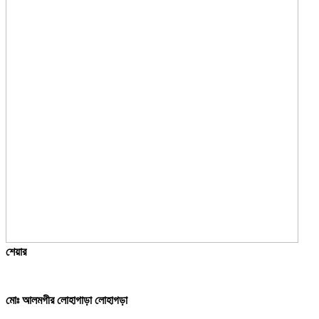
শেয়ার
মোঃ আলমগীর লোহাগাড়া লোহাগড়া