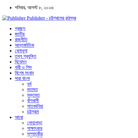
শনিবার, আগস্ট ৮, ২০২৬
Publisher - চট্টগ্রামের কন্ঠস্বর
প্রচ্ছদ
জাতীয়
রাজনীতি
আন্তর্জাতিক
খেলাধুলা
তথ্য প্রযুক্তি
বিনোদন
নারী ও শিশু
বিশেষ সংবাদ
সারা বাংলা
ধর্ম
মতামত
মুক্তমত
বাঁশখালী
সাতকানিয়া
চট্টগ্রাম
আরো
লোহাগাড়া
সাক্ষাৎকার
সম্পাদকীয়