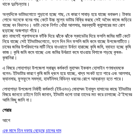
থাকে দুঃশ্চিন্তায়।
অন্যদিকে ভাটাগুলোতে পুড়ানো হচ্ছে গাছ, যে কারণে সাবাড় হয়ে যাচ্ছে বনাঞ্চল। টাকার
লোভে অনেকে বনের গাছ কেটে উচ্চ মূল্যে ভাটায় বিক্রি করছে সেই অবৈধ কাজে জড়িয়ে
যাচ্ছে বন বিভাগও। ভাটা থেকে নির্গত ধোঁয়া আলসার, মরনব্যাধী ক্যান্সারের মত রোগ
ছড়াচ্ছে অজপাড়া গাঁয়ে।
রাত নামলেই প্রশাসনকে ফাঁকি দিয়ে ঝাঁকে ঝাঁকে স্কাভেটর দিয়ে ফসলি জমির মাটি কেটে
নিয়ে যাচ্ছে সেই ইটভাটাগুলোতে, ফলে দিন দিন ফসলি জমি কমে যাচ্ছে উপজেলাটিতে।
চাষের জমির উপরিভাগের মাটি নিয়ে যাওয়াতে উর্বতা হারাচ্ছে কৃষি জমি, ব্যাহত হচ্ছে কৃষি
কাজ। কৃষি জমি কমে যাচ্ছে এবং জমির উর্বরতা কমে যাওয়ায় বিপাকে পড়ছে কৃষক-
কৃষানিরা।
এ বিষয়ে লোহাগাড়া উপজেলা স্বাস্থ্য কর্মকর্তা মুহাম্মদ ইকবাল হোসাইন গণমাধ্যমকে
বলেন- ইটভাটার কারণে কৃষি জমি ধ্বংস হয়ে যাচ্ছে, খাদ্য সংকট হতে পারে এবং আলসার,
ক্যানসার, ফুসফুসে সমস্যা, হাফাঁনিসহ বিভিন্ন ধরনের রোগে আক্রান্ত হতে পারে।
লোহাগাড়া উপজেলা নির্বাহী কর্মকর্তা (ইউএনও) মোহাম্মদ ইনামুল হাসানের কাছে ইটভাটার
বিষয়ে জানতে চাইলে তিনি জানান, ইটভাটা গুলো তারা তাদের মত করে চালাচ্ছে ঐ’ইসবের
আমি কিছু জানি না।
শেয়ার
আগে
এক মাসে তিন দফায় বেড়েছে চালের দাম