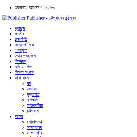
শুক্রবার, আগস্ট ৭, ২০২৬
Publisher - চট্টগ্রামের কন্ঠস্বর
প্রচ্ছদ
জাতীয়
রাজনীতি
আন্তর্জাতিক
খেলাধুলা
তথ্য প্রযুক্তি
বিনোদন
নারী ও শিশু
বিশেষ সংবাদ
সারা বাংলা
ধর্ম
মতামত
মুক্তমত
বাঁশখালী
সাতকানিয়া
চট্টগ্রাম
আরো
লোহাগাড়া
সাক্ষাৎকার
সম্পাদকীয়