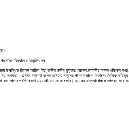
েছে।
্রাথমিক বিদ্যালয়ে অনুষ্ঠিত হয়।
সময় উপস্থিত ছিলেন আরিফ মিয়া,জসীম উদ্দীন,মুক্তার হোসেন,জাহাঙ্গীর আলম,শফিউল বশর
মামুন সহ অন্যারা। এসময় বক্তারা বলেন,অসহায় মানুষের পাশে দাঁড়ানো আমাদের নৈতিক দায়িত
গিতা করা তাদের প্রতি করুণা নয়,সেটা তাদের অধিকার। হৃদয়ের মানবতাবোধকে জাগ্রত করে স