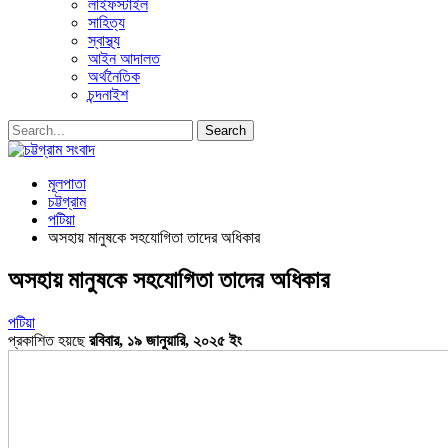
লাইফস্টাইল
সাহিত্য
স্বাস্থ্য
আইন আদালত
অর্থনৈতিক
চন্দনাইশ
মূলপাতা
চট্টগ্রাম
পটিয়া
অসহায় মানুষকে সহযোগিতা তাদের অধিকার
অসহায় মানুষকে সহযোগিতা তাদের অধিকার
পটিয়া
প্রকাশিত হয়ছে
রবিবার, ১৯ জানুয়ারি, ২০২৫ ইং