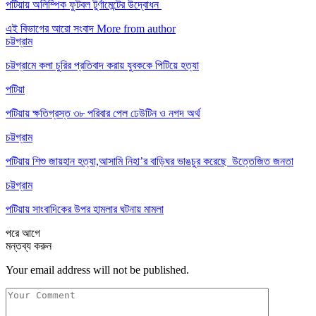
পটিয়ায় অলিম্পিক ফুটবল টুর্ণামেন্টের উদ্বোধন
এই বিভাগের আরো সংবাদ
More from author
চট্টগ্রাম
চট্টগ্রামে কলা চুরির প্রতিবাদ করায় যুবককে পিটিয়ে হত্যা
পটিয়া
পটিয়ায় ক্ষতিগ্রস্ত ৩৮ পরিবার পেল ঢেউটিন ও নগদ অর্থ
চট্টগ্রাম
পটিয়ায় শিশু জায়হান হত্যা,আসামি নিহা’র বাড়িঘর ভাঙচুর করেছে উত্তেজিত জনতা
চট্টগ্রাম
পটিয়ায় সাংবাদিকের উপর হামলার ঘটনায় মামলা
পরে
আগে
মন্তব্য করুন
Your email address will not be published.