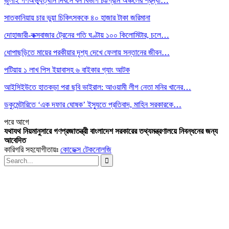
জুলাই গণঅভ্যুত্থান দিবসে বন বিভাগ চট্টগ্রাম অঞ্চলের শ্রদ্ধা…
সাতকানিয়ায় চার ভুয়া চিকিৎসককে ৪০ হাজার টাকা জরিমানা
দোহাজারী-কক্সবাজার ট্রেনের গতি ঘণ্টায় ১০০ কিলোমিটার, চলে…
ধোপাছড়িতে মায়ের পরকীয়ার দৃশ্য দেখে ফেলায় সন্তানের জীবন…
পটিয়ায় ১ লাখ পিস ইয়াবাসহ ৬ বাইকার গ্যাং আটক
আইসিইউতে হাতকড়া পরা ছবি ভাইরাল: আওয়ামী লীগ নেতা মনির খানের…
ডকুমেন্টারিতে ‘এক দফার ঘোষক’ ইস্যুতে প্রতিবাদ, মাহিন সরকারকে…
পরে
আগে
যথাযথ নিয়মানুসারে গণপ্রজাতন্ত্রী বাংলাদেশ সরকারের তথ্যমন্ত্রণালয়ে নিবন্ধনের জন্য
আবেদিত
কারিগরি সহযোগীতায়ঃ
কোডেক্স টেকনোলজি