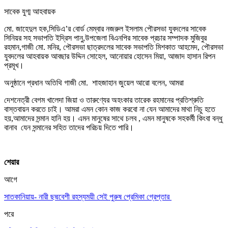
সাবেক যুগ্ম আহবায়ক
মো. জাহেদুল হক,সিডিএ’র বোর্ড মেম্বার নজরুল ইসলাম পৌরসভা যুবদলের সাবেক
সিনিয়র সহ সভাপতি ইদ্রিস পানু,উপজেলা বিএনপির সাবেক প্রচার সম্পাদক মুজিবুর
রহমান,গাজী মো. মনির, পৌরসভা ছাত্রদলের সাবেক সভাপতি মিশকাত আহমেদ, পৌরসভা
যুবদলের আহবায়ক আবছার উদ্দিন সোহেল, আনোয়ার হোসেন মিয়া, আজাদ হাসান রিপন
প্রমূখ।
অনুষ্ঠানে প্রধান অতিথি গাজী মো. শাহজাহান জুয়েল আরো বলেন, আমরা
দেশনেত্রী বেগম খালেদা জিয়া ও তারুণ্যের অহংকার তারেক রহমানের প্রতিশ্রুতি
বাস্তবায়ন করতে চাই। আমরা এমন কোন কাজ করবো না যেন আমাদের মাথা নিচু হতে
হয়,আমাদের সন্মান হানি হয়। এমন মানুষের সাথে চলব , এমন মানুষকে সহকর্মী কিংবা বন্ধু
বানাব যেন সন্মানের সহিত তাদের পরিচয় দিতে পারি।
শেয়ার
আগে
সাতকানিয়ায়- নারী ছদ্মবেশী রহস্যময়ী সেই পুরুষ প্রেমিকা গ্রেপ্তার
পরে