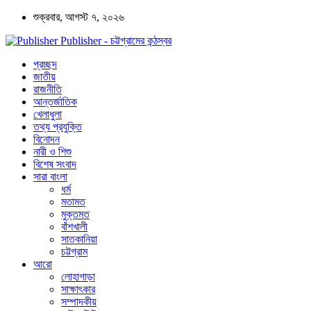
শুক্রবার, আগস্ট ৭, ২০২৬
Publisher - চট্টগ্রামের কন্ঠস্বর
প্রচ্ছদ
জাতীয়
রাজনীতি
আন্তর্জাতিক
খেলাধুলা
তথ্য প্রযুক্তি
বিনোদন
নারী ও শিশু
বিশেষ সংবাদ
সারা বাংলা
ধর্ম
মতামত
মুক্তমত
বাঁশখালী
সাতকানিয়া
চট্টগ্রাম
আরো
লোহাগাড়া
সাক্ষাৎকার
সম্পাদকীয়