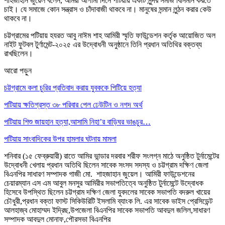
শাহজাহান জুয়েল বলেন, আমরা আগামী দিনে পটিয়ায় একটি সুন্দর সমাজ বিনির্মান করতে
চাই। যে সমাজে কোন সন্ত্রাস ও চাঁদাবাজী থাকবে না। মানুষের সন্মান লুন্ঠন করার কেউ
থাকবে না।
চট্টগ্রামের পটিয়ায় হযরত আবু নাঈম শাহ আমিরী স্মৃতি ফাউন্ডেশন কর্তৃক আয়োজিত অল
নাইট ফুটবল টুর্ণামেন্ট-২০২৫ এর উদ্বোধনী অনুষ্ঠানে তিনি প্রধান অতিথির বক্তব্য
রাখছিলেন।
আরো পড়ুন
চট্টগ্রামে কলা চুরির প্রতিবাদ করায় যুবককে পিটিয়ে হত্যা
পটিয়ায় ক্ষতিগ্রস্ত ৩৮ পরিবার পেল ঢেউটিন ও নগদ অর্থ
পটিয়ায় শিশু জায়হান হত্যা,আসামি নিহা’র বাড়িঘর ভাঙচুর…
পটিয়ায় সাংবাদিকের উপর হামলার ঘটনায় মামলা
শনিবার (১৫ ফেব্রুয়ারী) রাতে আমির ভান্ডার দরবার শরীফ সংলগ্ন মাঠে অনুষ্ঠিত টুর্নামেন্টের
উদ্বোধনী খেলায় প্রধান অতিথি ছিলেন সাবেক সংসদ সদস্য ও চট্টগ্রাম দক্ষিণ জেলা
বিএনপির সাধারণ সম্পাদক গাজী মো. শাহজাহান জুয়েল। আমিরী ফাউন্ডেশনের
চেয়ারম্যান এস এম আবুল মনসুর আমিরীর সভাপতিত্বে অনুষ্ঠিত টুর্নামেন্টে উদ্বোধক
হিসেবে উপস্থিত ছিলেন চট্টগ্রাম দক্ষিণ জেলা যুবদলের সাবেক সভাপতি বদরুল খায়ের
চৌধুরী,প্রধান বক্তা ফাস্ট সিকিউরিটি ইসলামি ব্যাংক লি. এর সাবেক ভাইস প্রেসিডেন্ট
আলহাজ্ব মোহাম্মদ ইদ্রিছ,উপজেলা বিএনপির সাবেক সভাপতি আবদুল জলিল,সাধারণ
সম্পাদক আবদুল মোনাফ,পৌরসভা বিএনপির