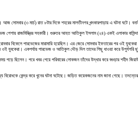
আজ সোমবার (৩ মার্চ) রাত ৮টার দিকে শহরের মালতীনগর খন্দকারপাড়ায় এ ঘটনা ঘটে। বনা
েজ পেশায় রাজমিস্ত্রির সহকারী। গুরুতর আহত আতিকুল ইসলাম (২৪) একই এলাকার বাসিন্দ
াল রোববার বিকেলে পারভেজের মারামারি হয়েছিল। এর জেরে সোমবার ইফতারের পর ওই যুবক
লান ওই যুবকেরা। একপর্যায় পারভেজ ও আতিকুল দৌড় দিল তাদের পিছু ধাওয়া করে উপুর্যপরি 
ময় পড়ে ছিলেন। পরে খবর পেয়ে পরিবারের লোকজন তাঁদের উদ্ধার করে বগুড়ার শহীদ জিয়
ে বিরোধকে কেন্দ্র করে খুনের ঘটনা ঘটেছে। জড়িত কয়েকজনের নাম জানা গেছে। তদন্তের স্বা