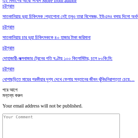
এই বিভাগের আরো সংবাদ
More from author
চট্টগ্রাম
সাতকানিয়ায় ভূয়া চিকিৎসক :পড়াশোনা নেই তবুও তারা বিশেষজ্ঞ, ইউএনও বসায় দিলো অর্থ
চট্টগ্রাম
সাতকানিয়ায় চার ভুয়া চিকিৎসককে ৪০ হাজার টাকা জরিমানা
চট্টগ্রাম
দোহাজারী-কক্সবাজার ট্রেনের গতি ঘণ্টায় ১০০ কিলোমিটার, চলে ৮০কি:মি:
চট্টগ্রাম
ধোপাছড়িতে মায়ের পরকীয়ার দৃশ্য দেখে ফেলায় সন্তানের জীবন ঝুঁকিঃনিরাপত্তা চেয়ে…
পরে
আগে
মন্তব্য করুন
Your email address will not be published.