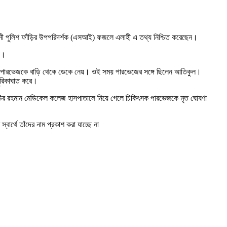
নী পুলিশ ফাঁড়ির উপপরিদর্শক (এসআই) ফজলে এলাহী এ তথ্য নিশ্চিত করেছেন।
া।
েরা পারভেজকে বাড়ি থেকে ডেকে নেয়। ওই সময় পারভেজের সঙ্গে ছিলেন আতিকুল।
ছুরিকাঘাত করে।
াউর রহমান মেডিকেল কলেজ হাসপাতালে নিয়ে গেলে চিকিৎসক পারভেজকে মৃত ঘোষণা
র্থে তাঁদের নাম প্রকাশ করা যাচ্ছে না