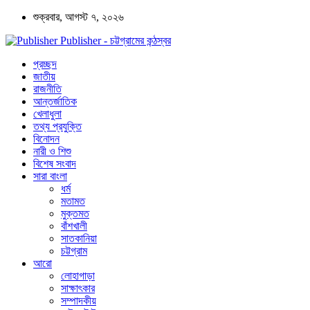
শুক্রবার, আগস্ট ৭, ২০২৬
Publisher - চট্টগ্রামের কন্ঠস্বর
প্রচ্ছদ
জাতীয়
রাজনীতি
আন্তর্জাতিক
খেলাধুলা
তথ্য প্রযুক্তি
বিনোদন
নারী ও শিশু
বিশেষ সংবাদ
সারা বাংলা
ধর্ম
মতামত
মুক্তমত
বাঁশখালী
সাতকানিয়া
চট্টগ্রাম
আরো
লোহাগাড়া
সাক্ষাৎকার
সম্পাদকীয়