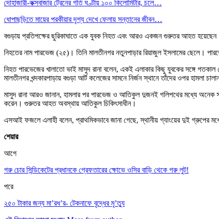
দোহাজারী-কক্সবাজার ট্রেনের গতি ঘণ্টায় ১০০ কিলোমিটার, চলে…
ধোপাছড়িতে মায়ের পরকীয়ার দৃশ্য দেখে ফেলায় সন্তানের জীবন…
বগুড়ায় প্রতিপক্ষের ছুরিকাঘাতে এক যুবক নিহত এবং আরও একজন গুরুতর আহত হয়েছেন। 
নিহতের নাম পারভেজ (২৫)। তিনি মালতীনগর নতুনপাড়ার রিয়াজুল ইসলামের ছেলে। পারভ
নিহত পারভেজের খালাতো ভাই মাসুদ রানা বলেন, একই এলাকার কিছু যুবকের সঙ্গে গতক
মালতীনগর খন্দকারপাড়ায় বগুড়া আর্ট কলেজের সামনে নির্জন স্থানে তাঁদের ওপর হামলা চা
মাসুদ রানা আরও জানান, হামলার পর পারভেজ ও আতিকুল দুজনই গলিপথের মধ্যে অনেক স
করেন। গুরুতর আহত অবস্থায় আতিকুল চিকিৎসাধীন।
এসআই ফজলে এলাহী বলেন, প্রাথমিকভাবে জানা গেছে, স্থানীয় গ্যাংয়ের দুই গ্রুপের মধ্য
শেয়ার
আগে
গরু চোর সিন্ডিকেটের প্রধানকে গ্রেফতারের ক্ষোভে ওসির বাড়ি থেকে গরু লুট!
পরে
২৫০ টাকার জন্য মা’রধ’র- টেকনাফে বৃদ্ধের মৃ’ত্যু