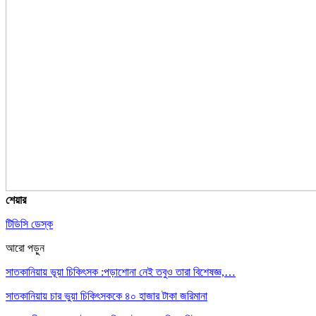
শেয়ার
টিডিসি ডেস্ক
আরো পড়ুন
সাতকানিয়ায় ভূয়া চিকিৎসক :পড়াশোনা নেই তবুও তারা বিশেষজ্ঞ,…
সাতকানিয়ায় চার ভুয়া চিকিৎসককে ৪০ হাজার টাকা জরিমানা