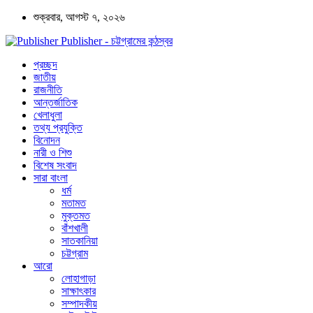
শুক্রবার, আগস্ট ৭, ২০২৬
Publisher - চট্টগ্রামের কন্ঠস্বর
প্রচ্ছদ
জাতীয়
রাজনীতি
আন্তর্জাতিক
খেলাধুলা
তথ্য প্রযুক্তি
বিনোদন
নারী ও শিশু
বিশেষ সংবাদ
সারা বাংলা
ধর্ম
মতামত
মুক্তমত
বাঁশখালী
সাতকানিয়া
চট্টগ্রাম
আরো
লোহাগাড়া
সাক্ষাৎকার
সম্পাদকীয়