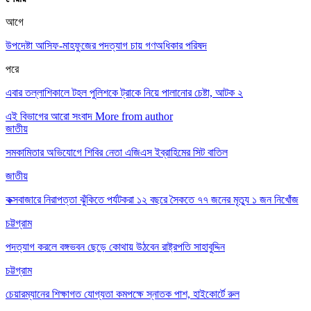
আগে
উপদেষ্টা আসিফ-মাহফুজের পদত্যাগ চায় গণঅধিকার পরিষদ
পরে
এবার তল্লাশিকালে টহল পুলিশকে ট্রাকে নিয়ে পালানোর চেষ্টা, আটক ২
এই বিভাগের আরো সংবাদ
More from author
জাতীয়
সমকামিতার অভিযোগে শিবির নেতা এজিএস ইব্রাহিমের সিট বাতিল
জাতীয়
কক্সবাজারে নিরাপত্তা ঝুঁকিতে পর্যটকরা ১২ বছরে সৈকতে ৭৭ জনের মৃত্যু ১ জন নিখোঁজ
চট্টগ্রাম
পদত্যাগ করলে বঙ্গভবন ছেড়ে কোথায় উঠবেন রাষ্ট্রপতি সাহাবুদ্দিন
চট্টগ্রাম
চেয়ারম্যানের শিক্ষাগত যোগ্যতা কমপক্ষে স্নাতক পাশ, হাইকোর্টে রুল