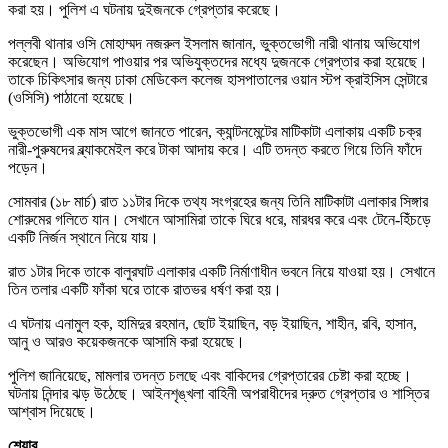
করা হয়। পুলিশ এ ঘটনায় দুইজনকে গ্রেপ্তার করেছে।
পল্লবী থানার ওসি মোহাম্মদ নজরুল ইসলাম জানান, ভুক্তভোগী নারী থানায় অভিযোগ
করেছেন। অভিযোগ পাওয়ার পর অভিযুক্তদের মধ্যে দুজনকে গ্রেপ্তার করা হয়েছে।
তাকে চিকিৎসার জন্য ঢাকা মেডিকেল কলেজ হাসপাতালের ওয়ান স্টপ ক্রাইসিস সেন্টারে
(ওসিসি) পাঠানো হয়েছে।
ভুক্তভোগী এক মাস আগে জানতে পারেন, ক্যান্টনমেন্টের মাটিকাটা এলাকায় একটি চক্র
নারী-পুরুষদের ব্ল্যাকমেইল করে টাকা আদায় করে। এটি তদন্ত করতে গিয়ে তিনি ফাঁদে
পড়েন।
সোমবার (১৮ মার্চ) রাত ১১টার দিকে তথ্য সংগ্রহের জন্য তিনি মাটিকাটা এলাকার সিঙ্গার
শোরুমের গলিতে যান। সেখানে আসামিরা তাকে ঘিরে ধরে, মারধর করে এবং টেনে-হিঁচড়ে
একটি নির্জন স্থানে নিয়ে যায়।
রাত ১টার দিকে তাকে বালুরঘাট এলাকার একটি নির্মাণাধীন ভবনে নিয়ে যাওয়া হয়। সেখানে
তিন তলার একটি ফাঁকা ঘরে তাকে রাতভর ধর্ষণ করা হয়।
এ ঘটনায় এনামুল হক, হামিদুর রহমান, ছোট ইয়াছিন, বড় ইয়াছিন, শাহীন, রবি, হাসান,
আনু ও আরও কয়েকজনকে আসামি করা হয়েছে।
পুলিশ জানিয়েছে, মামলার তদন্ত চলছে এবং বাকিদের গ্রেপ্তারের চেষ্টা করা হচ্ছে।
ঘটনায় নিন্দার ঝড় উঠেছে। আইনশৃঙ্খলা বাহিনী অপরাধীদের দ্রুত গ্রেপ্তার ও শাস্তির
আশ্বাস দিয়েছে।
শেয়ার