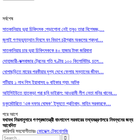
সর্বশেষ
সাতকানিয়ায় ভূয়া চিকিৎসক :পড়াশোনা নেই তবুও তারা বিশেষজ্ঞ,…
জুলাই গণঅভ্যুত্থান দিবসে বন বিভাগ চট্টগ্রাম অঞ্চলের শ্রদ্ধা…
সাতকানিয়ায় চার ভুয়া চিকিৎসককে ৪০ হাজার টাকা জরিমানা
দোহাজারী-কক্সবাজার ট্রেনের গতি ঘণ্টায় ১০০ কিলোমিটার, চলে…
ধোপাছড়িতে মায়ের পরকীয়ার দৃশ্য দেখে ফেলায় সন্তানের জীবন…
পটিয়ায় ১ লাখ পিস ইয়াবাসহ ৬ বাইকার গ্যাং আটক
আইসিইউতে হাতকড়া পরা ছবি ভাইরাল: আওয়ামী লীগ নেতা মনির খানের…
ডকুমেন্টারিতে ‘এক দফার ঘোষক’ ইস্যুতে প্রতিবাদ, মাহিন সরকারকে…
পরে
আগে
যথাযথ নিয়মানুসারে গণপ্রজাতন্ত্রী বাংলাদেশ সরকারের তথ্যমন্ত্রণালয়ে নিবন্ধনের জন্য
আবেদিত
কারিগরি সহযোগীতায়ঃ
কোডেক্স টেকনোলজি