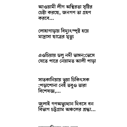
আওয়ামী লীগ অস্থিরতা সৃষ্টির
চেষ্টা করছে, জনগণ তা গ্রহণ
করবে…
লোহাগাড়ায় বিদ্যুৎস্পৃষ্ট হয়ে
মাদ্রাসা ছাত্রের মৃত্যু
এওচিয়ায় ডলু নদী ভাঙ্গন:ভেসে
যেতে পারে নেয়ামত আলী পাড়া
সাতকানিয়ায় ভূয়া চিকিৎসক
:পড়াশোনা নেই তবুও তারা
বিশেষজ্ঞ,…
জুলাই গণঅভ্যুত্থান দিবসে বন
বিভাগ চট্টগ্রাম অঞ্চলের শ্রদ্ধা…