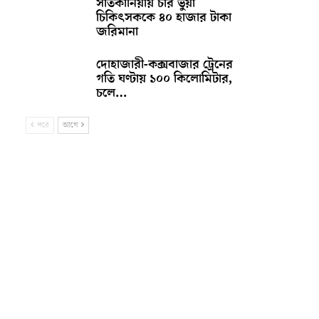
সাতকানিয়ায় চার ভুয়া
চিকিৎসককে ৪০ হাজার টাকা
জরিমানা
দোহাজারী-কক্সবাজার ট্রেনের
গতি ঘণ্টায় ১০০ কিলোমিটার,
চলে…
পরে
আগে