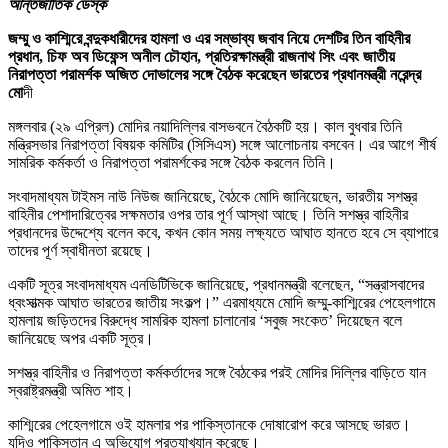
আন্তর্জাতিক ডেস্ক
জম্মু ও কাশ্মিরে বন্দুকধারীদের হামলা ও এর সম্ভাব্য জবাব নিয়ে দেশটির তিন বাহিনীর
প্রধান, চিফ অব ডিফেন্স অনীল চৌহান, প্রতিরক্ষামন্ত্রী রাজনাথ সিং এবং জাতীয়
নিরাপত্তা পরামর্শক অজিত দোভালের সঙ্গে বৈঠক করেছেন ভারতের প্রধানমন্ত্রী নরেন্দ্র
মো
দী
মঙ্গলবার (২৯ এপ্রিল) মোদির নয়াদিল্লির বাসভবনে বৈঠকটি হয়। কাল বুধবার তিনি
মন্ত্রিসভার নিরাপত্তা বিষয়ক কমিটির (সিসিএস) সঙ্গে আলোচনায় বসবেন। এর আগে শীর্ষ
সামরিক কর্মকর্তা ও নিরাপত্তা পরামর্শকের সঙ্গে বৈঠক করলেন তিনি।
সংবাদমাধ্যম টাইমস নাউ নিউজ জানিয়েছে, বৈঠকে মোদি জানিয়েছেন, ভারতীয় সশস্ত্র
বাহিনীর পেশাদারিত্বের সক্ষমতার ওপর তার পূর্ণ আস্থা আছে। তিনি সশস্ত্র বাহিনীর
প্রধানদের উদ্দেশ্যে বলেন কবে, কখন কোন সময় লক্ষ্যতে আঘাত হানতে হবে সে ব্যাপারে
তাদের পূর্ণ স্বাধীনতা রয়েছে।
একটি সূত্র সংবাদমাধ্যম এনডিটিভিকে জানিয়েছে, প্রধানমন্ত্রী বলেছেন, “সন্ত্রাসবাদের
ধ্বংসাত্মক আঘাত ভারতের জাতীয় সংকল্প।” এরমাধ্যমে মোদি জম্মু-কাশ্মিরের পেহেলগামে
হামলায় জড়িতদের বিরুদ্ধে সামরিক হামলা চালানোর ‘সবুজ সংকেত’ দিয়েছেন বলে
জানিয়েছে অপর একটি সূত্র।
সশস্ত্র বাহিনীর ও নিরাপত্তা কর্মকর্তাদের সঙ্গে বৈঠকের পরই মোদির দিল্লির বাড়িতে যান
স্বরাষ্ট্রমন্ত্রী অমিত শাহ।
কাশ্মিরের পেহেলগামে ওই হামলার পর পাকিস্তানকে দোষারোপ করে আসছে ভারত।
যদিও পাকিস্তান এ অভিযোগ প্রত্যাখ্যান করেছে।