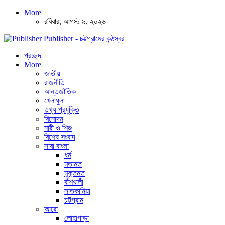
More
রবিবার, আগস্ট ৯, ২০২৬
Publisher - চট্টগ্রামের কন্ঠস্বর
প্রচ্ছদ
More
জাতীয়
রাজনীতি
আন্তর্জাতিক
খেলাধুলা
তথ্য প্রযুক্তি
বিনোদন
নারী ও শিশু
বিশেষ সংবাদ
সারা বাংলা
ধর্ম
মতামত
মুক্তমত
বাঁশখালী
সাতকানিয়া
চট্টগ্রাম
আরো
লোহাগাড়া