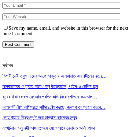
Save my name, email, and website in this browser for the next
time I comment.
সর্বশেষ
ডিগ্রী নেই তবুও নামের আগে ডাক্তার,আলহায়াত হসপিটালের নতুন…
কক্সবাজারের-পেকুয়ায় অবৈধ বালু উত্তোলন, পাইপ ও মেশিন জব্দ
ঘুষের টাকা ফেরত দেওয়ার প্রতিশ্রুতি দিয়ে গোপনে কর্মস্থল…
আওয়ামী লীগ অস্থিরতা সৃষ্টির চেষ্টা করছে, জনগণ তা গ্রহণ করবে…
লোহাগাড়ায় বিদ্যুৎস্পৃষ্ট হয়ে মাদ্রাসা ছাত্রের মৃত্যু
এওচিয়ায় ডলু নদী ভাঙ্গন:ভেসে যেতে পারে নেয়ামত আলী পাড়া