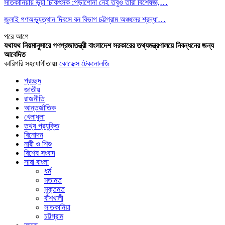
সাতকানিয়ায় ভূয়া চিকিৎসক :পড়াশোনা নেই তবুও তারা বিশেষজ্ঞ,…
জুলাই গণঅভ্যুত্থান দিবসে বন বিভাগ চট্টগ্রাম অঞ্চলের শ্রদ্ধা…
পরে
আগে
যথাযথ নিয়মানুসারে গণপ্রজাতন্ত্রী বাংলাদেশ সরকারের তথ্যমন্ত্রণালয়ে নিবন্ধনের জন্য
আবেদিত
কারিগরি সহযোগীতায়ঃ
কোডেক্স টেকনোলজি
প্রচ্ছদ
জাতীয়
রাজনীতি
আন্তর্জাতিক
খেলাধুলা
তথ্য প্রযুক্তি
বিনোদন
নারী ও শিশু
বিশেষ সংবাদ
সারা বাংলা
ধর্ম
মতামত
মুক্তমত
বাঁশখালী
সাতকানিয়া
চট্টগ্রাম