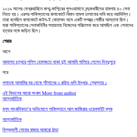
২০১৯ সালের ফেব্রুয়ারিতে জম্মু-কাশ্মিরের পুলওয়ামাতে বন্দুকধারীদের হামলায় ৪০ সেনা
নিহত হয়। এরপর পাকিস্তানের বালাকোটে বিমান হামলা চালানোর দাবি করে নয়াদিল্লি।
তারা বলেছিল বালাকোটে জইস-ই মোহাম্মদ নামে একটি সশস্ত্র গোষ্ঠীর আস্তানা ছিল।
যারা পাকিস্তানের সেনাবাহিনীর সহায়তায় নিজেদের পরিচালনা করে আসছিল এবং সেনাদের
হত্যার সঙ্গে জড়িত ছিল।
শেয়ার
আগে
আদালত চত্বরে পুলিশ হেফাজতে থাকা দুই আসামি পালিয়ে গেলেন দিনদুপুরে
পরে
পলাতক আসামির ঘর থেকে র্শটগানের ৩ রাউন্ড গুলি উদ্ধার, গ্রেপ্তার ১
এই বিভাগের আরো সংবাদ
More from author
আন্তর্জাতিক
হলুদ সাংবাদিকতা’র অভিযোগে পাকিস্তানে আল জাজিরার ওয়েবসাইট ব্লক
আন্তর্জাতিক
বিশ্বব্যাপী সোনার বাজার আবারো ঠান্ডা