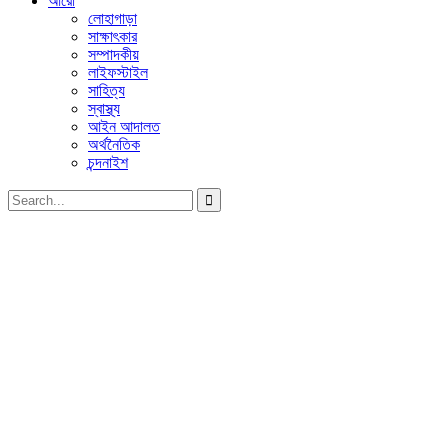
আরো
লোহাগাড়া
সাক্ষাৎকার
সম্পাদকীয়
লাইফস্টাইল
সাহিত্য
স্বাস্থ্য
আইন আদালত
অর্থনৈতিক
চন্দনাইশ