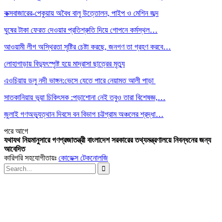
কক্সবাজারের-পেকুয়ায় অবৈধ বালু উত্তোলন, পাইপ ও মেশিন জব্দ
ঘুষের টাকা ফেরত দেওয়ার প্রতিশ্রুতি দিয়ে গোপনে কর্মস্থল…
আওয়ামী লীগ অস্থিরতা সৃষ্টির চেষ্টা করছে, জনগণ তা গ্রহণ করবে…
লোহাগাড়ায় বিদ্যুৎস্পৃষ্ট হয়ে মাদ্রাসা ছাত্রের মৃত্যু
এওচিয়ায় ডলু নদী ভাঙ্গন:ভেসে যেতে পারে নেয়ামত আলী পাড়া
সাতকানিয়ায় ভূয়া চিকিৎসক :পড়াশোনা নেই তবুও তারা বিশেষজ্ঞ,…
জুলাই গণঅভ্যুত্থান দিবসে বন বিভাগ চট্টগ্রাম অঞ্চলের শ্রদ্ধা…
পরে
আগে
যথাযথ নিয়মানুসারে গণপ্রজাতন্ত্রী বাংলাদেশ সরকারের তথ্যমন্ত্রণালয়ে নিবন্ধনের জন্য
আবেদিত
কারিগরি সহযোগীতায়ঃ
কোডেক্স টেকনোলজি