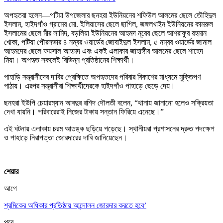
অপহৃতরা হলেন—পটিয়া উপজেলার ছনহরা ইউনিয়নের শফিউল আলমের ছেলে তৌহিদুল
ইসলাম, হাইদগাঁও গ্রামের মো. ইলিয়াসের ছেলে ছাগিল, জঙ্গলখাইন ইউনিয়নের কামরুল
ইসলামের ছেলে মীর সামিদ, বড়লিয়া ইউনিয়নের আহমদ নূরের ছেলে আশরাফুর রহমান
খোকা, পটিয়া পৌরসভার ৪ নম্বর ওয়ার্ডের জোবাইদুল ইসলাম, ৫ নম্বর ওয়ার্ডের জামাল
আহমদের ছেলে ফয়সাল আহমদ এবং একই এলাকার জাহাঙ্গীর আলমের ছেলে শাহেদ
মিয়া। অপহৃত সকলেই বিভিন্ন প্রতিষ্ঠানের শিক্ষার্থী।
পাহাড়ি সন্ত্রাসীদের দাবির প্রেক্ষিতে অপহৃতদের পরিবার বিকাশের মাধ্যমে মুক্তিপণ
পাঠায়। এরপর সন্ত্রাসীরা শিক্ষার্থীদেরকে হাইদগাঁও পাহাড়ে ছেড়ে দেয়।
ছনহরা ইউপি চেয়ারম্যান আবদুর রশিদ দৌলতী বলেন, “থানায় জানানো হলেও সক্রিয়তা
দেখা যায়নি। পরিবারেরাই নিজের টাকায় সন্তান ফিরিয়ে এনেছে।”
এই ঘটনায় এলাকায় চরম আতঙ্ক ছড়িয়ে পড়েছে। স্থানীয়রা প্রশাসনের দ্রুত পদক্ষেপ
ও পাহাড়ে নিরাপত্তা জোরদারের দাবি জানিয়েছেন।
শেয়ার
আগে
শ্রমিকের অধিকার প্রতিষ্ঠায় আন্দোলন জোরদার করতে হবে’
পরে