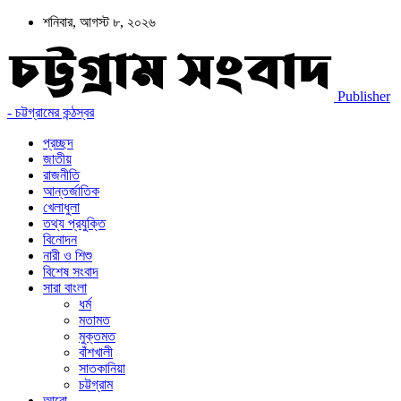
শনিবার, আগস্ট ৮, ২০২৬
Publisher
- চট্টগ্রামের কন্ঠস্বর
প্রচ্ছদ
জাতীয়
রাজনীতি
আন্তর্জাতিক
খেলাধুলা
তথ্য প্রযুক্তি
বিনোদন
নারী ও শিশু
বিশেষ সংবাদ
সারা বাংলা
ধর্ম
মতামত
মুক্তমত
বাঁশখালী
সাতকানিয়া
চট্টগ্রাম
আরো