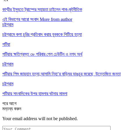
কাশ্মীর ইস্যুতে ট্রাম্পের সহায়তা চাইলেন পাক-কূটনীতিক
এই বিভাগের আরো সংবাদ
More from author
চট্টগ্রাম
চট্টগ্রামে কলা চুরির প্রতিবাদ করায় যুবককে পিটিয়ে হত্যা
পটিয়া
পটিয়ায় ক্ষতিগ্রস্ত ৩৮ পরিবার পেল ঢেউটিন ও নগদ অর্থ
চট্টগ্রাম
পটিয়ায় শিশু জায়হান হত্যা,আসামি নিহা’র বাড়িঘর ভাঙচুর করেছে উত্তেজিত জনতা
চট্টগ্রাম
পটিয়ায় সাংবাদিকের উপর হামলার ঘটনায় মামলা
পরে
আগে
মন্তব্য করুন
Your email address will not be published.