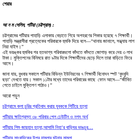
শেয়ার
আ ন ম সেলিম, পটিয়া (চট্টগ্রাম) :
চট্টগ্রামের পটিয়ার পাহাড়ি এলাকায় বেড়াতে গিয়ে অপহরণের শিকার হয়েছে ৭ শিক্ষার্থী।
পাহাড়ি সন্ত্রাসীরা প্রত্যেকের পরিবারকে হুমকি দিয়ে বলে—“থানায় জানালে, সন্ধ্যায় লাশ
নিয়া যাইস।”
এই ভয়ঙ্কর হুমকির পর হতভাগ্য পরিবারগুলো কাঁদতে কাঁদতে জোগাড় করে দেয় ৩ লাখ
টাকা। মুক্তিপনের বিনিময়ে রাত ৯টার দিকে শিক্ষার্থীদের ছেড়ে দিলে তারা বাড়িতে ফিরে
আসে।
জানা যায়, বুধবার সকালে পটিয়ার বিভিন্ন ইউনিয়নের ৭ শিক্ষার্থী বিনোদন স্পট ‘বুদবুদি
ছড়া’ দেখতে যায়। সকাল ১১টার মধ্যে তাদের পরিবারের কাছে ফোন আসে—“জীবিত
পেতে চাইলে মুক্তিপণ পাঠাও।”
আরো পড়ুন
চট্টগ্রামে কলা চুরির প্রতিবাদ করায় যুবককে পিটিয়ে হত্যা
পটিয়ায় ক্ষতিগ্রস্ত ৩৮ পরিবার পেল ঢেউটিন ও নগদ অর্থ
পটিয়ায় শিশু জায়হান হত্যা,আসামি নিহা’র বাড়িঘর ভাঙচুর…
পটিয়ায় সাংবাদিকের উপর হামলার ঘটনায় মামলা