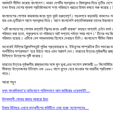
আমদানি সীমিত করেছে বাংলাদেশ। ভারত দেশটির স্থলবন্দর ও বিমানবন্দর দিয়ে তৃতীয় দেশে 
তখন উভয় দেশের ব্যবসা প্রতিষ্ঠানগুলো পণ্য পরিবহনে খরচের হিসাব কষতে শুরু করেছে। 
বাংলাদেশের পোশাক কারখানার জন্য সুতা খুবই গুরুত্বপূর্ণ। সড়কপথে কড়াকড়ি থাকলেও সম
যার এক-তৃতীয়াংশ আসে স্থলবন্দর দিয়ে। আগে বাংলাদেশি রপ্তানিকারকরা তাদের উচ্চমানের
‘এটি বাংলাদেশের পোশাক রপ্তানি শিল্পের জন্য একটি ধাক্কা’ বলছেন সাপ্লাই চেইন ফার্ম
পরিবহন করা হতো, সমুদ্রপথে তা পরিবহনে আট সপ্তাহ পর্যন্ত সময় লাগে।’ চীনের পর বিশ
পরিবহন হয়েছে। এটিকে বেশ সম্ভাবনাময় হিসেবে দেখছেন তিনি। বাংলাদেশে সীমিত বিমান প
অনেকেই দিল্লির ট্রান্সশিপমেন্ট সুবিধা প্রত্যাহারকে ড. ইউনূসের সাম্প্রতিক চীন সফরের
অর্থনীতির সম্প্রসারণ’ হয়ে উঠতে পারে এমন পরামর্শ দেন। ভারতের উত্তর-পূর্বাঞ্চলীয় 
দিল্লিতে উদ্বেগের সৃষ্টি করেছে।
ভারতের উত্তর-পূর্বাঞ্চলীয় রাজ্যগুলোর সঙ্গে মূল ভূখণ্ডের সংযোগ রক্ষাকারী ২০ কিলোমিটার
সীমান্ত উত্তেজনার ইতিহাস এবং ১৯৬২ সালে যুদ্ধে হেরে যাওয়ার পর ভারতীয় প্রতিরক্ষা 
পারে।
আরো পড়ুন
হলুদ সাংবাদিকতা’র অভিযোগে পাকিস্তানে আল জাজিরার ওয়েবসাইট…
বিশ্বব্যাপী সোনার বাজার আবারো ঠান্ডা
টাকার বিনিময়ে এখনো ছাত্রলীগের কমিটিতে দেয়া হচ্ছে অযোগ্যদের…