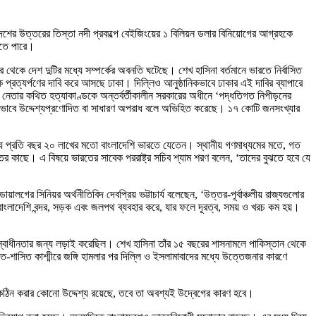
েশের উত্তরের তিস্তা নদী প্রকল্পে বেইজিংয়ের ১ বিলিয়ন ডলার বিনিয়োগের আগ্রহকে
লতে পারে।
র থেকে দেশ দুটির মধ্যে সম্পর্কের অবনতি ঘটেছে। শেখ হাসিনা বর্তমানে ভারতে নির্বাসিত
প্রত্যর্পণের দাবি করে আসছে ঢাকা। দিল্লিও আনুষ্ঠানিকভাবে ঢাকার এই দাবির ব্যাপারে
নেতার কথিত হত্যাকাণ্ডকে অন্তর্বর্তীকালীন সরকারের অধীনে ‘পদ্ধতিগত নিপীড়নের
তিকভাবে উদ্দেশ্যপ্রণোদিত বা সাধারণ অপরাধ বলে অভিহিত করেছে। ১৭ কোটি জনসংখ্যার
ন্য প্রতি বছর ২০ লাখের মতো বাংলাদেশি ভারতে যেতেন। স্থানীয় গণমাধ্যমের মতে, গত
ের কাছে। এ বিষয়ে ভারতের সাবেক পররাষ্ট্র সচিব শ্যাম শরণ বলেন, ‘তাদের বুঝতে হবে যে
র সিনিয়র অর্থনীতিবিদ দেবপ্রিয় ভট্টাচার্য বলেছেন, ‘উত্তর-পূর্বাঞ্চলীয় রাজ্যগুলোর
্য বাংলাদেশি বন্দর, সড়ক এবং জলপথ ব্যবহার করে, যার ফলে দূরত্ব, সময় ও খরচ কম হয়।
ে স্বাধীনতার জন্য লড়াই করেছিল। শেখ হাসিনা তাঁর ১৫ বছরের শাসনামলে পাকিস্তান থেকে
ত-শাসিত কাশ্মীরে জঙ্গি হামলার পর দিল্লি ও ইসলামাবাদের মধ্যে উত্তেজনার কারণে
কঠিন করার কোনো উদ্দেশ্য রয়েছে, তবে তা অবশ্যই উদ্বেগের কারণ হবে।