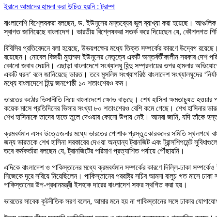
ইরানে আমাদের হামলা করা উচিত হয়নি : ট্রাম্প
বাংলাদেশি বিশ্লেষকরা বলছেন, ড. ইউনূসের মন্তব্যের ভুল ব্যাখ্যা করা হয়েছে। আঞ্চল
স্বাগত জানিয়েছে বাংলাদেশ। ভারতীয় বিশ্লেষকরা সতর্ক করে দিয়েছেন যে, কৌশলগত শিল
বিবিসির প্রতিবেদনে বলা হয়েছে, উভয়পক্ষের মধ্যে তিক্ত সম্পর্কের কারণে উদ্বেগ রয়েছে
রয়েছেন। নোবেল বিজয়ী মুহাম্মদ ইউনূসের নেতৃত্বে একটি অন্তর্বর্তীকালীন সরকার দেশ প
কোনো জবাব দেয়নি। এছাড়া বাংলাদেশে সংখ্যালঘু হিন্দু সম্প্রদায়ের ওপর হামলার অভিযো
একটি ধরন’ বলে জানিয়েছে ভারত। তবে মুসলিম সংখ্যাগরিষ্ঠ বাংলাদেশ সংখ্যালঘুদের ‘ন
মধ্যে বাংলাদেশে হিন্দু জনগোষ্ঠী ১০ শতাংশেরও কম।
ভারতের কঠোর ভিসানীতি নিয়ে বাংলাদেশে ক্ষোভ বাড়ছে। শেখ হাসিনা ক্ষমতাচ্যুত হওয়া
কয়েক মাসে প্রতিদিনের ভিসার সংখ্যা ৮০ শতাংশেরও বেশি কমে গেছে। শেখ হাসিনার ভারতে
শেখ হাসিনাকে তাদের হাতে তুলে দেওয়ার কোনো উপায় নেই। আমরা জানি, যদি তাঁকে হস্
ক্রমবর্ধমান এসব উত্তেজনার মধ্যে ভারতের পোশাক প্রস্তুতকারকদের সমিতি স্থলপথে বাংলাদেশ
জন্য ভারতকে শেখ হাসিনা সরকারের দেওয়া অন্যান্য ট্রানজিট এবং ট্রান্সশিপমেন্ট সুবিধাগু
তবে কর্মকর্তারা বলছেন যে, ট্রানজিটের পরিমাণ প্রত্যাশিত পর্যায়ে পৌঁছায়নি।
এদিকে বাংলাদেশ ও পাকিস্তানের মধ্যে ক্রমবর্ধমান সম্পর্কের কারণে দিল্লি-ঢাকা সম্পর
নিজেকে দূরে সরিয়ে নিয়েছিলেন। পাকিস্তানের পররাষ্ট্র সচিব আমনা বালুচ গত মাসে ঢাক
পাকিস্তানের উপ-প্রধানমন্ত্রী ইসহাক দারের বাংলাদেশ সফর স্থগিত করা হয়।
ভারতের সাবেক কূটনীতিক সরণ বলেন, আমার মনে হয় না পাকিস্তানের সঙ্গে ঢাকার যোগায