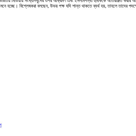
 ভারতীয় মিডিয়ায় সংখ্যালঘুদের ওপর আক্রমণ এবং ইসলামপন্থী হুমকিকে অতিরঞ্জিত করা
মনে হচ্ছে। বিশ্লেষকরা বলছেন, উভয় পক্ষ যদি শান্ত থাকতে ব্যর্থ হয়, তাহলে তাদের পদক্ষ
গ