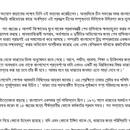
িক সংযোগ বাড়ানোর লক্ষ্যে তিনি ওই মন্তব্য করেছিলেন। অন্যদিকে চীন সফরের সময় বাংলাদ
িগুড়ি করিডোরের কাছে অবস্থিত এই প্রকল্পে চীনের সম্পৃক্ততা দিল্লিকে উদ্বিগ্ন করে তু
। গত বছরের ৫ আগস্ট বিক্ষোভের মুখে সাবেক প্রধানমন্ত্রী শেখ হাসিনাকে ক্ষমতাচ্যুত করার প
রিচালনা করছে। মানবতাবিরোধী অপরাধ, অর্থপাচার ও দুর্নীতির অভিযোগের জন্য শেখ হাসিনাকে 
গে ভারত প্রায়শই এর সমালোচনা করে আসছে। সম্প্রতি বাংলাদেশে হিন্দু সম্প্রদায়ের একজন 
ির্যাতনের লক্ষ্যবস্তু’ করার অভিযোগ অস্বীকার করেছে এবং এসব বেশিরভাগ ঘটনাকে রাজনৈ
র পর থেকে ভারতের ভিসা অনুমোদন কমে গেছে। আগে, পর্যটন, ব্যবসা, শিক্ষা ও চিকিৎসার জ
 অবস্থান এবং তাকে বাংলাদেশে প্রত্যর্পণের দাবি এখনও একটি বড় বিরক্তিকর বিষয় ভারত
তান্তর করা হয় তবে তাঁর কী হবে। আমার মনে হয় ভারতের জনমত এতে সাড়া দেবে না।’
ি পোশাক আমদানি নিষিদ্ধের আহ্বান জানায়। এর প্রেক্ষিতে ঢাকার সেন্টার ফর পলিসি ডায়ালগে
লোও পুনর্মূল্যায়ন করা উচিত।’ ভারত তার স্থলবেষ্টিত উত্তর-পূর্বাঞ্চলে পণ্য পরিবহনের জন
্কেও উত্তেজনা বাড়ছে। বাংলাদেশ একসময় পূর্ব পাকিস্তান ছিল। ১৯৭১ সালে ভারতের সমর্থন
া সফর করেন যা ১৫ বছরের মধ্যে শীর্ষস্থানীয় কোনো কর্মকর্তার প্রথম সফর। গত সপ্তাহে ভার
োগ নিয়ে কোনো উদ্বেগ রয়েছে। যদি এমন কোনো ইঙ্গিত থাকে যে, ভারতের জন্য পরিস্থিতি 