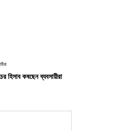
ায়ীরা
চের হিসাব কষছেন ব্যবসায়ীরা