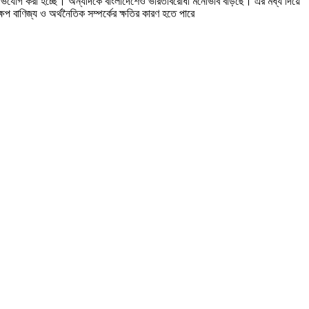
র অভিযোগ করা হচ্ছে। অন্যদিকে বাংলাদেশেও ভারতবিরোধী মনোভাব বাড়ছে। এর মধ্য দিয়ে
েপ বাণিজ্য ও অর্থনৈতিক সম্পর্কের ক্ষতির কারণ হতে পারে