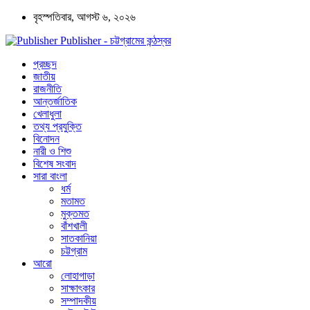
বৃহস্পতিবার, আগস্ট ৬, ২০২৬
Publisher - চট্টগ্রামের কন্ঠস্বর
প্রচ্ছদ
জাতীয়
রাজনীতি
আন্তর্জাতিক
খেলাধুলা
তথ্য প্রযুক্তি
বিনোদন
নারী ও শিশু
বিশেষ সংবাদ
সারা বাংলা
ধর্ম
মতামত
মুক্তমত
বাঁশখালী
সাতকানিয়া
চট্টগ্রাম
আরো
লোহাগাড়া
সাক্ষাৎকার
সম্পাদকীয়