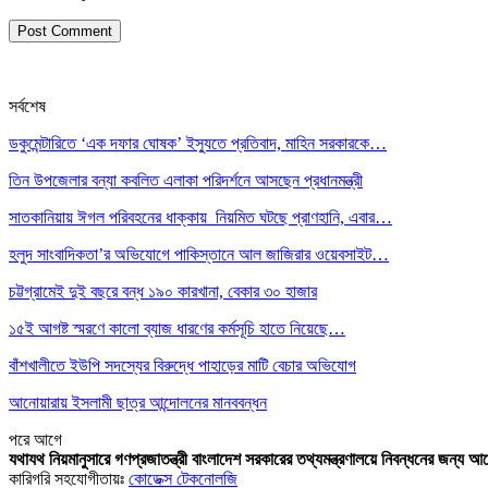
সর্বশেষ
ডকুমেন্টারিতে ‘এক দফার ঘোষক’ ইস্যুতে প্রতিবাদ, মাহিন সরকারকে…
তিন উপজেলার বন্যা কবলিত এলাকা পরিদর্শনে আসছেন প্রধানমন্ত্রী
সাতকানিয়ায় ঈগল পরিবহনের ধাক্কায় নিয়মিত ঘটছে প্রাণহানি, এবার…
হলুদ সাংবাদিকতা’র অভিযোগে পাকিস্তানে আল জাজিরার ওয়েবসাইট…
চট্টগ্রামেই দুই বছরে বন্ধ ১৯০ কারখানা, বেকার ৩০ হাজার
১৫ই আগষ্ট স্মরণে কালো ব্যাজ ধারণের কর্মসূচি হাতে নিয়েছে…
বাঁশখালীতে ইউপি সদস্যের বিরুদ্ধে পাহাড়ের মাটি বেচার অভিযোগ
আনোয়ারায় ইসলামী ছাত্র আন্দোলনের মানববন্ধন
পরে
আগে
যথাযথ নিয়মানুসারে গণপ্রজাতন্ত্রী বাংলাদেশ সরকারের তথ্যমন্ত্রণালয়ে নিবন্ধনের জন্য আ
কারিগরি সহযোগীতায়ঃ
কোডেক্স টেকনোলজি