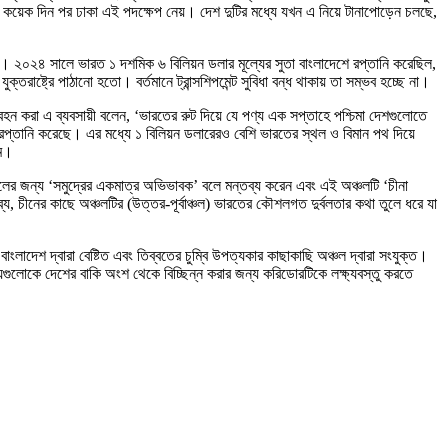
য়ার কয়েক দিন পর ঢাকা এই পদক্ষেপ নেয়। দেশ দুটির মধ্যে যখন এ নিয়ে টানাপোড়েন চলছে,
। ২০২৪ সালে ভারত ১ দশমিক ৬ বিলিয়ন ডলার মূল্যের সুতা বাংলাদেশে রপ্তানি করেছিল,
ষ্ট্রে পাঠানো হতো। বর্তমানে ট্রান্সশিপমেন্ট সুবিধা বন্ধ থাকায় তা সম্ভব হচ্ছে না।
বহন করা এ ব্যবসায়ী বলেন, ‘ভারতের রুট দিয়ে যে পণ্য এক সপ্তাহে পশ্চিমা দেশগুলোতে
রপ্তানি করেছে। এর মধ্যে ১ বিলিয়ন ডলারেরও বেশি ভারতের স্থল ও বিমান পথ দিয়ে
কম।
াঞ্চলের জন্য ‘সমুদ্রের একমাত্র অভিভাবক’ বলে মন্তব্য করেন এবং এই অঞ্চলটি ‘চীনা
য, চীনের কাছে অঞ্চলটির (উত্তর-পূর্বাঞ্চল) ভারতের কৌশলগত দুর্বলতার কথা তুলে ধরে যা
াংলাদেশ দ্বারা বেষ্টিত এবং তিব্বতের চুম্বি উপত্যকার কাছাকাছি অঞ্চল দ্বারা সংযুক্ত।
জ্যগুলোকে দেশের বাকি অংশ থেকে বিচ্ছিন্ন করার জন্য করিডোরটিকে লক্ষ্যবস্তু করতে