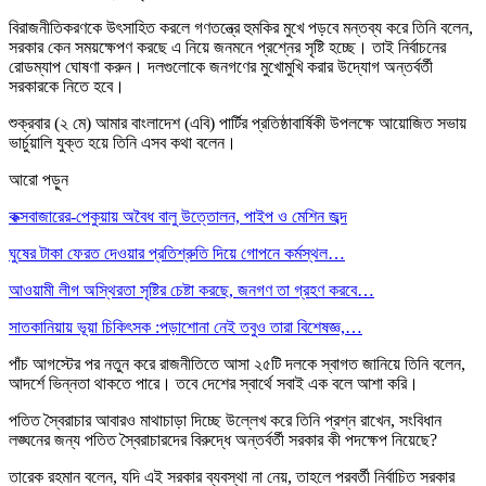
বিরাজনীতিকরণকে উৎসাহিত করলে গণতন্ত্রে হুমকির মুখে পড়বে মন্তব্য করে তিনি বলেন,
সরকার কেন সময়ক্ষেপণ করছে এ নিয়ে জনমনে প্রশ্নের সৃষ্টি হচ্ছে। তাই নির্বাচনের
রোডম্যাপ ঘোষণা করুন। দলগুলোকে জনগণের মুখোমুখি করার উদ্যোগ অন্তর্বর্তী
সরকারকে নিতে হবে।
শুক্রবার (২ মে) আমার বাংলাদেশ (এবি) পার্টির প্রতিষ্ঠাবার্ষিকী উপলক্ষে আয়োজিত সভায়
ভার্চুয়ালি যুক্ত হয়ে তিনি এসব কথা বলেন।
আরো পড়ুন
কক্সবাজারের-পেকুয়ায় অবৈধ বালু উত্তোলন, পাইপ ও মেশিন জব্দ
ঘুষের টাকা ফেরত দেওয়ার প্রতিশ্রুতি দিয়ে গোপনে কর্মস্থল…
আওয়ামী লীগ অস্থিরতা সৃষ্টির চেষ্টা করছে, জনগণ তা গ্রহণ করবে…
সাতকানিয়ায় ভূয়া চিকিৎসক :পড়াশোনা নেই তবুও তারা বিশেষজ্ঞ,…
পাঁচ আগস্টের পর নতুন করে রাজনীতিতে আসা ২৫টি দলকে স্বাগত জানিয়ে তিনি বলেন,
আদর্শে ভিন্নতা থাকতে পারে। তবে দেশের স্বার্থে সবাই এক বলে আশা করি।
পতিত স্বৈরাচার আবারও মাথাচাড়া দিচ্ছে উল্লেখ করে তিনি প্রশ্ন রাখেন, সংবিধান
লঙ্ঘনের জন্য পতিত স্বৈরাচারদের বিরুদ্ধে অন্তর্বর্তী সরকার কী পদক্ষেপ নিয়েছে?
তারেক রহমান বলেন, যদি এই সরকার ব্যবস্থা না নেয়, তাহলে পরবর্তী নির্বাচিত সরকার