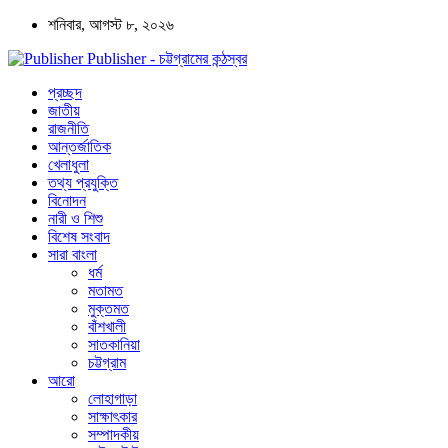
শনিবার, আগস্ট ৮, ২০২৬
Publisher - চট্টগ্রামের কন্ঠস্বর
প্রচ্ছদ
জাতীয়
রাজনীতি
আন্তর্জাতিক
খেলাধুলা
তথ্য প্রযুক্তি
বিনোদন
নারী ও শিশু
বিশেষ সংবাদ
সারা বাংলা
ধর্ম
মতামত
মুক্তমত
বাঁশখালী
সাতকানিয়া
চট্টগ্রাম
আরো
লোহাগাড়া
সাক্ষাৎকার
সম্পাদকীয়