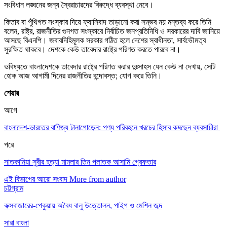
সংবিধান লঙ্ঘনের জন্য স্বৈরাচারদের বিরুদ্ধে ব্যবস্থা নেবে।
কিতাব বা পুঁথিগত সংস্কার দিয়ে ফ্যাসিবাদ তাড়ানো করা সম্ভব নয় মন্তব্য করে তিনি
বলেন, রাষ্ট্র, রাজনীতির গুনগত সংস্কারে নির্বাচিত জনপ্রতিনিধি ও সরকারের দাবি জানিয়ে
আসছে বিএনপি। জবাবদিহিমূলক সরকার গঠিত হলে দেশের স্বাধীনতা, সার্বভৌমত্ব
সুরক্ষিত থাকবে। দেশকে কেউ তাবেদার রাষ্ট্রে পরিণত করতে পারবে না।
ভবিষ্যতে বাংলাদেশকে তাবেদার রাষ্ট্রে পরিণত করার দুঃসাহস যেন কেউ না দেখায়, সেটি
হোক আজ আগামী দিনের রাজনীতির বন্দোবস্ত; যোগ করে তিনি।
শেয়ার
আগে
বাংলাদেশ-ভারতের বাণিজ্য টানাপোড়েন: পণ্য পরিবহনে খরচের হিসাব কষছেন ব্যবসায়ীরা
পরে
সাতকানিয়া সুবীর হত্যা মামলার তিন পলাতক আসামি গ্রেফতার
এই বিভাগের আরো সংবাদ
More from author
চট্টগ্রাম
কক্সবাজারের-পেকুয়ায় অবৈধ বালু উত্তোলন, পাইপ ও মেশিন জব্দ
সারা বাংলা