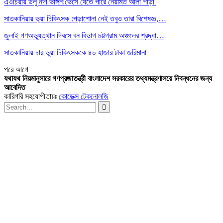
এওচিয়ায় ডলু নদী ভাঙ্গন:ভেসে যেতে পারে নেয়ামত আলী পাড়া
সাতকানিয়ায় ভূয়া চিকিৎসক :পড়াশোনা নেই তবুও তারা বিশেষজ্ঞ,…
জুলাই গণঅভ্যুত্থান দিবসে বন বিভাগ চট্টগ্রাম অঞ্চলের শ্রদ্ধা…
সাতকানিয়ায় চার ভুয়া চিকিৎসককে ৪০ হাজার টাকা জরিমানা
পরে
আগে
যথাযথ নিয়মানুসারে গণপ্রজাতন্ত্রী বাংলাদেশ সরকারের তথ্যমন্ত্রণালয়ে নিবন্ধনের জন্য
আবেদিত
কারিগরি সহযোগীতায়ঃ
কোডেক্স টেকনোলজি