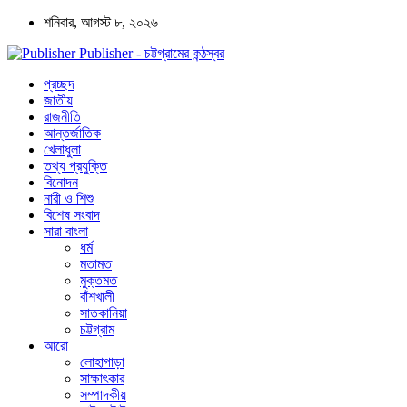
শনিবার, আগস্ট ৮, ২০২৬
Publisher - চট্টগ্রামের কন্ঠস্বর
প্রচ্ছদ
জাতীয়
রাজনীতি
আন্তর্জাতিক
খেলাধুলা
তথ্য প্রযুক্তি
বিনোদন
নারী ও শিশু
বিশেষ সংবাদ
সারা বাংলা
ধর্ম
মতামত
মুক্তমত
বাঁশখালী
সাতকানিয়া
চট্টগ্রাম
আরো
লোহাগাড়া
সাক্ষাৎকার
সম্পাদকীয়