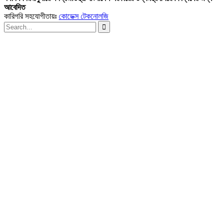
আবেদিত
কারিগরি সহযোগীতায়ঃ
কোডেক্স টেকনোলজি