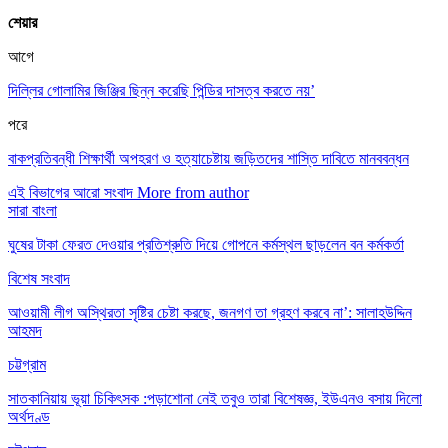
শেয়ার
আগে
দিল্লির গোলামির জিঞ্জির ছিন্ন করেছি পিন্ডির দাসত্ব করতে নয়’
পরে
বাকপ্রতিবন্ধী শিক্ষার্থী অপহরণ ও হত্যাচেষ্টায় জড়িতদের শাস্তি দাবিতে মানববন্ধন
এই বিভাগের আরো সংবাদ
More from author
সারা বাংলা
ঘুষের টাকা ফেরত দেওয়ার প্রতিশ্রুতি দিয়ে গোপনে কর্মস্থল ছাড়লেন বন কর্মকর্তা
বিশেষ সংবাদ
আওয়ামী লীগ অস্থিরতা সৃষ্টির চেষ্টা করছে, জনগণ তা গ্রহণ করবে না’: সালাহউদ্দিন
আহমদ
চট্টগ্রাম
সাতকানিয়ায় ভূয়া চিকিৎসক :পড়াশোনা নেই তবুও তারা বিশেষজ্ঞ, ইউএনও বসায় দিলো
অর্থদণ্ড