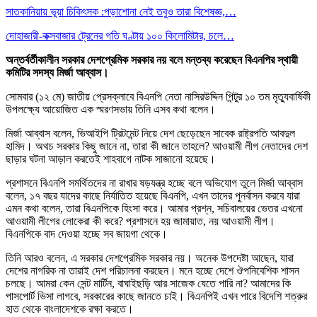
সাতকানিয়ায় ভূয়া চিকিৎসক :পড়াশোনা নেই তবুও তারা বিশেষজ্ঞ,…
দোহাজারী-কক্সবাজার ট্রেনের গতি ঘণ্টায় ১০০ কিলোমিটার, চলে…
অন্তর্বর্তীকালীন সরকার দেশপ্রেমিক সরকার নয় বলে মন্তব্য করেছেন বিএনপির স্থায়ী
কমিটির সদস্য মির্জা আব্বাস।
সোমবার (১২ মে) জাতীয় প্রেসক্লাবে বিএনপি নেতা নাসিরউদ্দিন পিন্টুর ১০ তম মৃত্যুবার্ষিকী
উপলক্ষ্যে আয়োজিত এক স্মরণসভায় তিনি এসব কথা বলেন।
মির্জা আব্বাস বলেন, ভিআইপি ট্রিটমেন্ট নিয়ে দেশ ছেড়েছেন সাবেক রাষ্ট্রপতি আবদুল
হামিদ। অথচ সরকার কিছু জানে না, তারা কী জানে তাহলে? আওয়ামী লীগ নেতাদের দেশ
ছাড়ার ঘটনা আড়াল করতেই শাহবাগে নাটক সাজানো হয়েছে।
প্রশাসনে বিএনপি সমর্থিতদের না রাখার ষড়যন্ত্র হচ্ছে বলে অভিযোগ তুলে মির্জা আব্বাস
বলেন, ১৭ বছর যাদের কাছে নির্যাতিত হয়েছে বিএনপি, এখন তাদের পুনর্বাসন করবে যারা
এমন কথা বলেন, তারা বিএনপিকে হিংসা করে। আমার প্রশ্ন, সচিবালয়ের ভেতর এখনো
আওয়ামী লীগের লোকেরা কী করে? প্রশাসনে হয় জামায়াত, নয় আওয়ামী লীগ।
বিএনপিকে বাদ দেওয়া হচ্ছে সব জায়গা থেকে।
তিনি আরও বলেন, এ সরকার দেশপ্রেমিক সরকার নয়। অনেক উপদেষ্টা আছেন, যারা
দেশের নাগরিক না তারাই দেশ পরিচালনা করছেন। মনে হচ্ছে দেশে ঔপনিবেশিক শাসন
চলছে। আমরা কেন সেন্ট মার্টিন, বাঘাইছড়ি আর সাজেক যেতে পারি না? আমাদের কি
পাসপোর্ট ভিসা লাগবে, সরকারের কাছে জানতে চাই। বিএনপিই এখন পারে বিদেশি শত্রুর
হাত থেকে বাংলাদেশকে রক্ষা করতে।