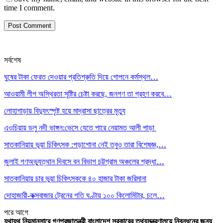
time I comment.
সর্বশেষ
ঘুষের টাকা ফেরত দেওয়ার প্রতিশ্রুতি দিয়ে গোপনে কর্মস্থল…
আওয়ামী লীগ অস্থিরতা সৃষ্টির চেষ্টা করছে, জনগণ তা গ্রহণ করবে…
লোহাগাড়ায় বিদ্যুৎস্পৃষ্ট হয়ে মাদ্রাসা ছাত্রের মৃত্যু
এওচিয়ায় ডলু নদী ভাঙ্গন:ভেসে যেতে পারে নেয়ামত আলী পাড়া
সাতকানিয়ায় ভূয়া চিকিৎসক :পড়াশোনা নেই তবুও তারা বিশেষজ্ঞ,…
জুলাই গণঅভ্যুত্থান দিবসে বন বিভাগ চট্টগ্রাম অঞ্চলের শ্রদ্ধা…
সাতকানিয়ায় চার ভুয়া চিকিৎসককে ৪০ হাজার টাকা জরিমানা
দোহাজারী-কক্সবাজার ট্রেনের গতি ঘণ্টায় ১০০ কিলোমিটার, চলে…
পরে
আগে
যথাযথ নিয়মানুসারে গণপ্রজাতন্ত্রী বাংলাদেশ সরকারের তথ্যমন্ত্রণালয়ে নিবন্ধনের জন্য