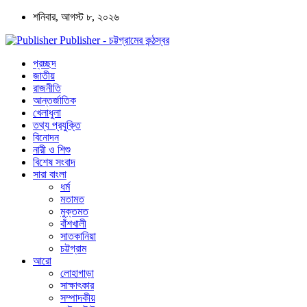
শনিবার, আগস্ট ৮, ২০২৬
Publisher - চট্টগ্রামের কন্ঠস্বর
প্রচ্ছদ
জাতীয়
রাজনীতি
আন্তর্জাতিক
খেলাধুলা
তথ্য প্রযুক্তি
বিনোদন
নারী ও শিশু
বিশেষ সংবাদ
সারা বাংলা
ধর্ম
মতামত
মুক্তমত
বাঁশখালী
সাতকানিয়া
চট্টগ্রাম
আরো
লোহাগাড়া
সাক্ষাৎকার
সম্পাদকীয়