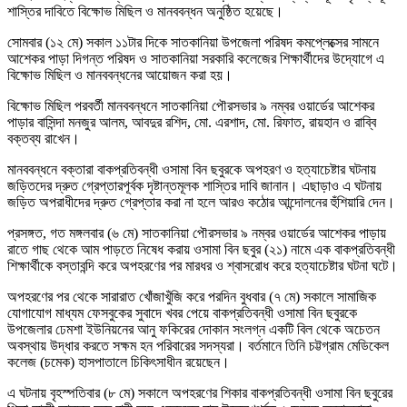
শাস্তির দাবিতে বিক্ষোভ মিছিল ও মানববন্ধন অনুষ্ঠিত হয়েছে।
সোমবার (১২ মে) সকাল ১১টার দিকে সাতকানিয়া উপজেলা পরিষদ কমপ্লেক্সের সামনে
আশেকর পাড়া দিগন্ত পরিষদ ও সাতকানিয়া সরকারি কলেজের শিক্ষার্থীদের উদ্যোগে এ
বিক্ষোভ মিছিল ও মানববন্ধনের আয়োজন করা হয়।
বিক্ষোভ মিছিল পরবর্তী মানববন্ধনে সাতকানিয়া পৌরসভার ৯ নম্বর ওয়ার্ডের আশেকর
পাড়ার বাসিন্দা মনজুর আলম, আবদুর রশিদ, মো. এরশাদ, মো. রিফাত, রায়হান ও রাব্বি
বক্তব্য রাখেন।
মানববন্ধনে বক্তারা বাকপ্রতিবন্ধী ওসামা বিন ছবুরকে অপহরণ ও হত্যাচেষ্টার ঘটনায়
জড়িতদের দ্রুত গ্রেপ্তারপূর্বক দৃষ্টান্তমূলক শাস্তির দাবি জানান। এছাড়াও এ ঘটনায়
জড়িত অপরাধীদের দ্রুত গ্রেপ্তার করা না হলে আরও কঠোর আন্দোলনের হুঁশিয়ারি দেন।
প্রসঙ্গত, গত মঙ্গলবার (৬ মে) সাতকানিয়া পৌরসভার ৯ নম্বর ওয়ার্ডের আশেকর পাড়ায়
রাতে গাছ থেকে আম পাড়তে নিষেধ করায় ওসামা বিন ছবুর (২১) নামে এক বাকপ্রতিবন্ধী
শিক্ষার্থীকে বস্তাবন্দি করে অপহরণের পর মারধর ও শ্বাসরোধ করে হত্যাচেষ্টার ঘটনা ঘটে।
অপহরণের পর থেকে সারারাত খোঁজাখুঁজি করে পরদিন বুধবার (৭ মে) সকালে সামাজিক
যোগাযোগ মাধ্যম ফেসবুকের সুবাদে খবর পেয়ে বাকপ্রতিবন্ধী ওসামা বিন ছবুরকে
উপজেলার ঢেমশা ইউনিয়নের আনু ফকিরের দোকান সংলগ্ন একটি বিল থেকে অচেতন
অবস্থায় উদ্ধার করতে সক্ষম হন পরিবারের সদস্যরা। বর্তমানে তিনি চট্টগ্রাম মেডিকেল
কলেজ (চমেক) হাসপাতালে চিকিৎসাধীন রয়েছেন।
এ ঘটনায় বৃহস্পতিবার (৮ মে) সকালে অপহরণের শিকার বাকপ্রতিবন্ধী ওসামা বিন ছবুরের