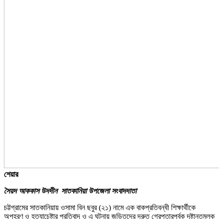
শেয়ার
সৈয়দ আককাস উদদীন সাতকানিয়া উপজেলা সংবাদদাতা
চট্টগ্রামের সাতকানিয়ায় ওসামা বিন ছবুর (২১) নামে এক বাকপ্রতিবন্ধী শিক্ষার্থীকে
অপহরণ ও হত্যাচেষ্টার প্রতিবাদ ও এ ঘটনায় জড়িতদের দ্রুত গ্রেপ্তারপূর্বক দৃষ্টান্তমূলক