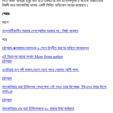
পিতা কাজী আবদুছ ছবুর বাদী হয়ে একজনের নাম উল্লেখপূর্বক ৫ জনকে অজ্ঞাতনামা
বিবাদী করে সাতকানিয়া থানায় একটি লিখিত অভিযোগ দায়ের করেছেন।
শেয়ার
আগে
অন্তর্বর্তীকালীন সরকার দেশপ্রেমিক সরকার নয় : মির্জা আব্বাস
পরে
চট্টগ্রাম-কক্সবাজার মহাসড়ক ৬ লেনে উন্নীত করণের দাবিতে মানববন্ধন
এই বিভাগের আরো সংবাদ
More from author
চট্টগ্রাম
এওচিয়ায় ডলু নদী ভাঙ্গন:ভেসে যেতে পারে নেয়ামত আলী পাড়া
চট্টগ্রাম
সাতকানিয়ায় ভূয়া চিকিৎসক :পড়াশোনা নেই তবুও তারা বিশেষজ্ঞ, ইউএনও বসায় দিলো
অর্থদণ্ড
চট্টগ্রাম
সাতকানিয়ায় চার ভুয়া চিকিৎসককে ৪০ হাজার টাকা জরিমানা