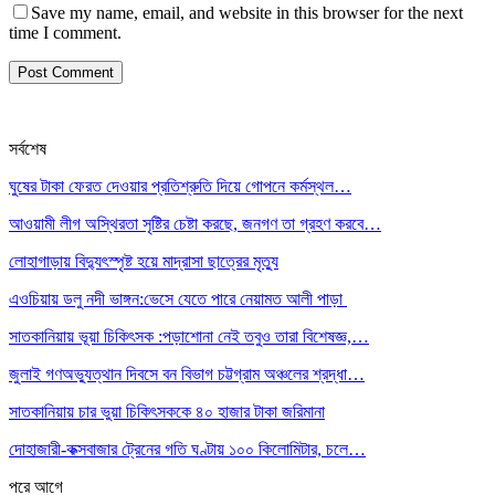
Save my name, email, and website in this browser for the next
time I comment.
সর্বশেষ
ঘুষের টাকা ফেরত দেওয়ার প্রতিশ্রুতি দিয়ে গোপনে কর্মস্থল…
আওয়ামী লীগ অস্থিরতা সৃষ্টির চেষ্টা করছে, জনগণ তা গ্রহণ করবে…
লোহাগাড়ায় বিদ্যুৎস্পৃষ্ট হয়ে মাদ্রাসা ছাত্রের মৃত্যু
এওচিয়ায় ডলু নদী ভাঙ্গন:ভেসে যেতে পারে নেয়ামত আলী পাড়া
সাতকানিয়ায় ভূয়া চিকিৎসক :পড়াশোনা নেই তবুও তারা বিশেষজ্ঞ,…
জুলাই গণঅভ্যুত্থান দিবসে বন বিভাগ চট্টগ্রাম অঞ্চলের শ্রদ্ধা…
সাতকানিয়ায় চার ভুয়া চিকিৎসককে ৪০ হাজার টাকা জরিমানা
দোহাজারী-কক্সবাজার ট্রেনের গতি ঘণ্টায় ১০০ কিলোমিটার, চলে…
পরে
আগে