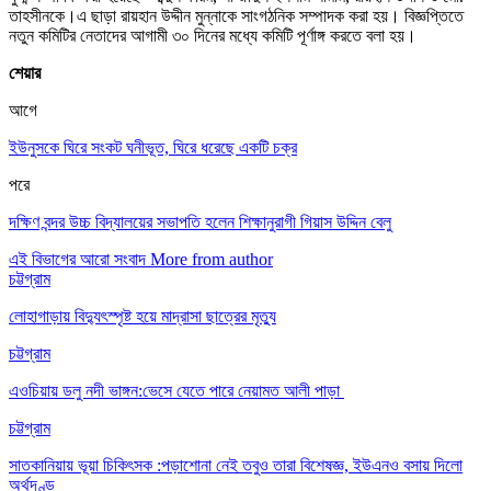
তাহসীনকে।এ ছাড়া রায়হান উদ্দীন মুন্নাকে সাংগঠনিক সম্পাদক করা হয়। বিজ্ঞপ্তিতে
নতুন কমিটির নেতাদের আগামী ৩০ দিনের মধ্যে কমিটি পূর্ণাঙ্গ করতে বলা হয়।
শেয়ার
আগে
ইউনুসকে ঘিরে সংকট ঘনীভূত, ঘিরে ধরেছে একটি চক্র
পরে
দক্ষিণ বন্দর উচ্চ বিদ্যালয়ের সভাপতি হলেন শিক্ষানুরাগী গিয়াস উদ্দিন বেলু
এই বিভাগের আরো সংবাদ
More from author
চট্টগ্রাম
লোহাগাড়ায় বিদ্যুৎস্পৃষ্ট হয়ে মাদ্রাসা ছাত্রের মৃত্যু
চট্টগ্রাম
এওচিয়ায় ডলু নদী ভাঙ্গন:ভেসে যেতে পারে নেয়ামত আলী পাড়া
চট্টগ্রাম
সাতকানিয়ায় ভূয়া চিকিৎসক :পড়াশোনা নেই তবুও তারা বিশেষজ্ঞ, ইউএনও বসায় দিলো
অর্থদণ্ড