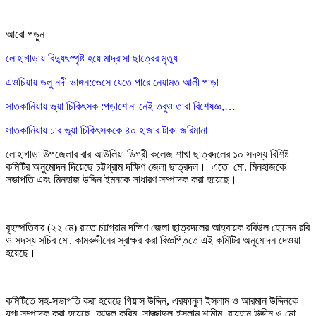
আরো পড়ুন
লোহাগাড়ায় বিদ্যুৎস্পৃষ্ট হয়ে মাদ্রাসা ছাত্রের মৃত্যু
এওচিয়ায় ডলু নদী ভাঙ্গন:ভেসে যেতে পারে নেয়ামত আলী পাড়া
সাতকানিয়ায় ভূয়া চিকিৎসক :পড়াশোনা নেই তবুও তারা বিশেষজ্ঞ,…
সাতকানিয়ায় চার ভুয়া চিকিৎসককে ৪০ হাজার টাকা জরিমানা
লোহাগাড়া উপজেলার বার আউলিয়া ডিগ্রী কলেজ শাখা ছাত্রদলের ১০ সদস্য বিশিষ্ট
কমিটির অনুমোদন দিয়েছে চট্টগ্রাম দক্ষিণ জেলা ছাত্রদল। এতে মো. মিনহাজকে
সভাপতি এবং মিনহাজ উদ্দিন ইমনকে সাধারণ সম্পাদক করা হয়েছে।
বৃহস্পতিবার (২২ মে) রাতে চট্টগ্রাম দক্ষিণ জেলা ছাত্রদলের আহ্বায়ক রবিউল হোসেন রবি
ও সদস্য সচিব মো. কামরুদ্দীনের স্বাক্ষর করা বিজ্ঞপ্তিতে এই কমিটির অনুমোদন দেওয়া
হয়েছে।
কমিটিতে সহ-সভাপতি করা হয়েছে গিয়াস উদ্দিন, এরফানুল ইসলাম ও আরমান উদ্দিনকে।
যুগ্ম সম্পাদক করা হয়েছে আব্দুল করিম, সাজ্জাদুল ইসলাম শামীম, রায়হান উদ্দীন ও মো.