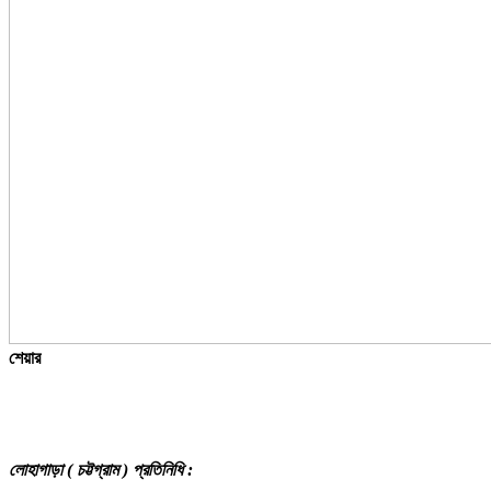
শেয়ার
লোহাগাড়া ( চট্টগ্রাম ) প্রতিনিধি :