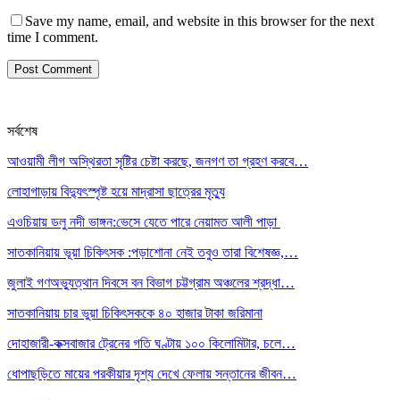
Save my name, email, and website in this browser for the next
time I comment.
সর্বশেষ
আওয়ামী লীগ অস্থিরতা সৃষ্টির চেষ্টা করছে, জনগণ তা গ্রহণ করবে…
লোহাগাড়ায় বিদ্যুৎস্পৃষ্ট হয়ে মাদ্রাসা ছাত্রের মৃত্যু
এওচিয়ায় ডলু নদী ভাঙ্গন:ভেসে যেতে পারে নেয়ামত আলী পাড়া
সাতকানিয়ায় ভূয়া চিকিৎসক :পড়াশোনা নেই তবুও তারা বিশেষজ্ঞ,…
জুলাই গণঅভ্যুত্থান দিবসে বন বিভাগ চট্টগ্রাম অঞ্চলের শ্রদ্ধা…
সাতকানিয়ায় চার ভুয়া চিকিৎসককে ৪০ হাজার টাকা জরিমানা
দোহাজারী-কক্সবাজার ট্রেনের গতি ঘণ্টায় ১০০ কিলোমিটার, চলে…
ধোপাছড়িতে মায়ের পরকীয়ার দৃশ্য দেখে ফেলায় সন্তানের জীবন…