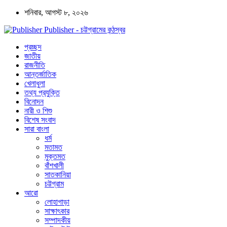
শনিবার, আগস্ট ৮, ২০২৬
Publisher - চট্টগ্রামের কন্ঠস্বর
প্রচ্ছদ
জাতীয়
রাজনীতি
আন্তর্জাতিক
খেলাধুলা
তথ্য প্রযুক্তি
বিনোদন
নারী ও শিশু
বিশেষ সংবাদ
সারা বাংলা
ধর্ম
মতামত
মুক্তমত
বাঁশখালী
সাতকানিয়া
চট্টগ্রাম
আরো
লোহাগাড়া
সাক্ষাৎকার
সম্পাদকীয়