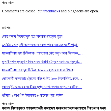
পরে
আগে
Comments are closed, but
trackbacks
and pingbacks are open.
সর্বশেষ
লোহাগাড়ায় বিদ্যুৎস্পৃষ্ট হয়ে মাদ্রাসা ছাত্রের মৃত্যু
এওচিয়ায় ডলু নদী ভাঙ্গন:ভেসে যেতে পারে নেয়ামত আলী পাড়া
সাতকানিয়ায় ভূয়া চিকিৎসক :পড়াশোনা নেই তবুও তারা বিশেষজ্ঞ,…
জুলাই গণঅভ্যুত্থান দিবসে বন বিভাগ চট্টগ্রাম অঞ্চলের শ্রদ্ধা…
সাতকানিয়ায় চার ভুয়া চিকিৎসককে ৪০ হাজার টাকা জরিমানা
দোহাজারী-কক্সবাজার ট্রেনের গতি ঘণ্টায় ১০০ কিলোমিটার, চলে…
ধোপাছড়িতে মায়ের পরকীয়ার দৃশ্য দেখে ফেলায় সন্তানের জীবন…
পটিয়ায় ১ লাখ পিস ইয়াবাসহ ৬ বাইকার গ্যাং আটক
পরে
আগে
যথাযথ নিয়মানুসারে গণপ্রজাতন্ত্রী বাংলাদেশ সরকারের তথ্যমন্ত্রণালয়ে নিবন্ধনের জন্য