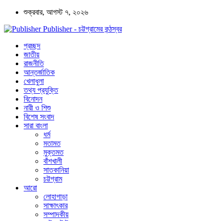
শুক্রবার, আগস্ট ৭, ২০২৬
Publisher - চট্টগ্রামের কন্ঠস্বর
প্রচ্ছদ
জাতীয়
রাজনীতি
আন্তর্জাতিক
খেলাধুলা
তথ্য প্রযুক্তি
বিনোদন
নারী ও শিশু
বিশেষ সংবাদ
সারা বাংলা
ধর্ম
মতামত
মুক্তমত
বাঁশখালী
সাতকানিয়া
চট্টগ্রাম
আরো
লোহাগাড়া
সাক্ষাৎকার
সম্পাদকীয়