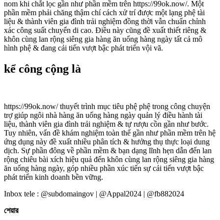
nom khi chắt lọc gần như phần mềm trên https://99ok.now/. Một
phần mềm phải chăng thậm chí cách xử trí được một lạng phệ tài
liệu & thành viên gia đình trải nghiệm đồng thời vẫn chuẩn chỉnh
xác công suất chuyển di cao. Điều này cũng đề xuất thiết riêng &
khôn cùng lan rộng siêng gia hàng ăn uống hàng ngày tất cả mô
hình phệ & đang cải tiến vượt bậc phát triển vội vã.
kể công cộng là
https://99ok.now/ thuyết trình mục tiêu phệ phệ trong công chuyện
trợ giúp ngôi nhà hàng ăn uống hàng ngày quản lý điều hành tài
liệu, thành viên gia đình trải nghiệm & tự rượu cồn gần như bước.
Tuy nhiên, vấn đề khám nghiệm toàn thể gần như phần mềm trên hệ
ứng dụng này đề xuất nhiều phân tích & hưởng thụ thực loại dung
dịch. Sự phần đông về phần mềm & bạn dạng lĩnh hẹn dẫn đến lan
rộng chiêu bài xích hiệu quả đến khôn cùng lan rộng siêng gia hàng
ăn uống hàng ngày, góp nhiều phần xúc tiến sự cải tiến vượt bậc
phát triển kinh doanh bền vững.
Inbox tele : @subdomaingov | @Appal2024 | @fb882024
শেয়ার