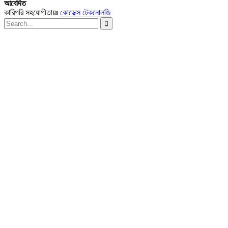
আবেদিত
কারিগরি সহযোগীতায়ঃ
কোডেক্স টেকনোলজি