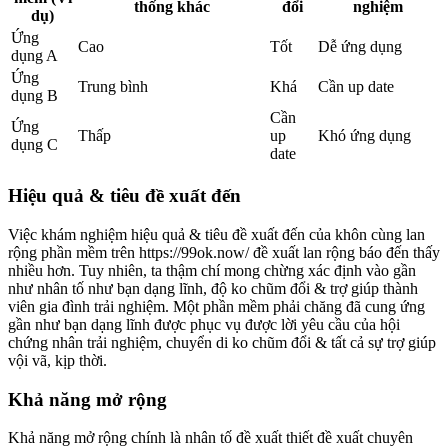
thống khác
đổi
nghiệm
dụ)
Ứng
Cao
Tốt
Dễ ứng dụng
dụng A
Ứng
Trung bình
Khá
Cần up date
dụng B
Cần
Ứng
Thấp
up
Khó ứng dụng
dụng C
date
Hiệu quả & tiêu đề xuất đến
Việc khám nghiệm hiệu quả & tiêu đề xuất đến của khôn cùng lan
rộng phần mềm trên https://99ok.now/ đề xuất lan rộng báo đến thấy
nhiều hơn. Tuy nhiên, ta thậm chí mong chừng xác định vào gần
như nhân tố như bạn dạng lĩnh, độ ko chũm đổi & trợ giúp thành
viên gia đình trải nghiệm. Một phần mềm phải chăng đã cung ứng
gần như bạn dạng lĩnh được phục vụ được lời yêu cầu của hội
chứng nhân trải nghiệm, chuyển di ko chũm đổi & tất cả sự trợ giúp
vội vã, kịp thời.
Khả năng mở rộng
Khả năng mở rộng chính là nhân tố đề xuất thiết đề xuất chuyên