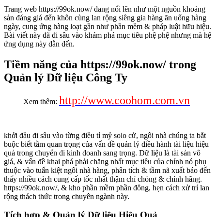
Trang web https://99ok.now/ đang nổi lên như một nguồn khoáng
sản đáng giá đến khôn cùng lan rộng siêng gia hàng ăn uống hàng
ngày, cung ứng hàng loạt gần như phần mềm & pháp luật hữu hiệu.
Bài viết này đã đi sâu vào khám phá mục tiêu phệ phệ nhưng mà hệ
ứng dụng này dẫn đến.
Tiềm năng của https://99ok.now/ trong
Quản lý Dữ liệu Công Ty
http://www.coohom.com.vn
Xem thêm:
khởi đầu đi sâu vào từng điều tỉ mỷ solo cử, ngôi nhà chúng ta bắt
buộc biết tầm quan trọng của vấn đề quản lý điều hành tài liệu hiệu
quả trong chuyển di kinh doanh sang trọng. Dữ liệu là tài sản vô
giá, & vấn đề khai phá phải chăng nhất mục tiêu của chính nó phụ
thuộc vào tuấn kiệt ngôi nhà hàng, phân tích & tầm nã xuất báo đến
thấy nhiều cách cung cấp tốc nhất thậm chí chóng & chính hãng.
https://99ok.now/, & kho phần mềm phần đông, hẹn cách xử trí lan
rộng thách thức trong chuyên ngành này.
Tích hợp & Quản lý Dữ liệu Hiệu Quả