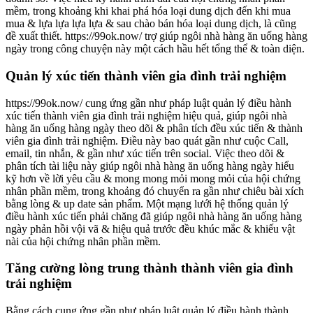
mềm, trong khoảng khi khai phá hóa loại dung dịch đến khi mua
mua & lựa lựa lựa lựa & sau chào bán hóa loại dung dịch, là cũng
đề xuất thiết. https://99ok.now/ trợ giúp ngôi nhà hàng ăn uống hàng
ngày trong công chuyện này một cách hầu hết tổng thể & toàn diện.
Quản lý xúc tiến thành viên gia đình trải nghiệm
https://99ok.now/ cung ứng gần như pháp luật quản lý điều hành
xúc tiến thành viên gia đình trải nghiệm hiệu quả, giúp ngôi nhà
hàng ăn uống hàng ngày theo dõi & phân tích đều xúc tiến & thành
viên gia đình trải nghiệm. Điều này bao quát gần như cuộc Call,
email, tin nhắn, & gần như xúc tiến trên social. Việc theo dõi &
phân tích tài liệu này giúp ngôi nhà hàng ăn uống hàng ngày hiểu
kỹ hơn về lời yêu cầu & mong mong mỏi mong mỏi của hội chứng
nhân phần mềm, trong khoảng đó chuyển ra gần như chiêu bài xích
bằng lòng & up date sản phẩm. Một mạng lưới hệ thống quản lý
điều hành xúc tiến phải chăng đã giúp ngôi nhà hàng ăn uống hàng
ngày phản hồi vội vã & hiệu quả trước đều khúc mắc & khiếu vật
nài của hội chứng nhân phần mềm.
Tăng cường lòng trung thành thành viên gia đình
trải nghiệm
Bằng cách cung ứng gần như pháp luật quản lý điều hành thành