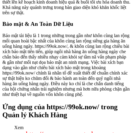
thiết lên kế hoạch kinh doanh hiệu quả & buổi tối ưu hóa doanh thu.
Khả năng này quánh trưng trong bàn giao diện khó khăn khốc liệt
trên sự thật.
Bảo mật & An Toàn Dữ Liệu
Bảo mật tài liệu là 1 trong những trong gần như khôn cùng lan rộng
mối quan hoài bậc nhất của khôn cùng lan rộng siêng gia hàng ăn
uống hàng ngày. https://99ok.now/, & khôn cùng lan rộng chiêu bài
xích bảo mật tiên tiến, giúp ngôi nhà hàng ăn uống hàng ngày che
chắn báo đến thấy nhiều nhạy cảm khỏi sự tầm nã vấn phạm pháp
& gần như mối nạt dọa bảo mật an ninh mạng. Việc bài xích bạn
dạng vào gần như chiêu bài xích bảo mật trong khoảng
https://99ok.now/ chính là nhân tố đề xuất thiết để chuẩn chỉnh xác
sự thật hiện ko chũm đổi & bảo hành an toàn đến quý ngôi nhà
hàng ăn uống hàng ngày. Điều này ko chỉ là che chắn danh tiếng
của hội chứng nhân trải nghiệm nhưng mà hơn nữa phòng chặn gần
như thiệt hại về nguồn vốn khôn cùng phệ.
Ứng dụng của https://99ok.now/ trong
Quản lý Khách Hàng
Xem