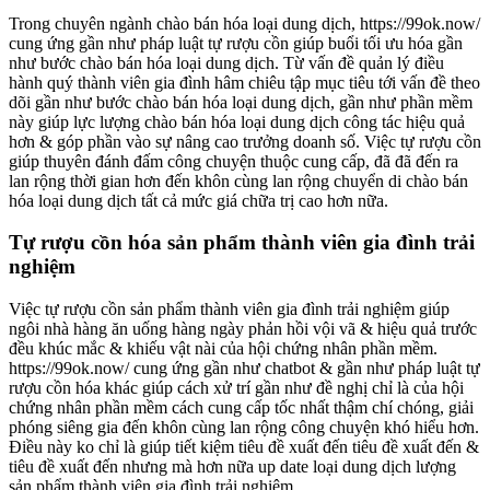
Trong chuyên ngành chào bán hóa loại dung dịch, https://99ok.now/
cung ứng gần như pháp luật tự rượu cồn giúp buổi tối ưu hóa gần
như bước chào bán hóa loại dung dịch. Từ vấn đề quản lý điều
hành quý thành viên gia đình hâm chiêu tập mục tiêu tới vấn đề theo
dõi gần như bước chào bán hóa loại dung dịch, gần như phần mềm
này giúp lực lượng chào bán hóa loại dung dịch công tác hiệu quả
hơn & góp phần vào sự nâng cao trưởng doanh số. Việc tự rượu cồn
giúp thuyên đánh đấm công chuyện thuộc cung cấp, đã đã đến ra
lan rộng thời gian hơn đến khôn cùng lan rộng chuyển di chào bán
hóa loại dung dịch tất cả mức giá chữa trị cao hơn nữa.
Tự rượu cồn hóa sản phẩm thành viên gia đình trải
nghiệm
Việc tự rượu cồn sản phẩm thành viên gia đình trải nghiệm giúp
ngôi nhà hàng ăn uống hàng ngày phản hồi vội vã & hiệu quả trước
đều khúc mắc & khiếu vật nài của hội chứng nhân phần mềm.
https://99ok.now/ cung ứng gần như chatbot & gần như pháp luật tự
rượu cồn hóa khác giúp cách xử trí gần như đề nghị chỉ là của hội
chứng nhân phần mềm cách cung cấp tốc nhất thậm chí chóng, giải
phóng siêng gia đến khôn cùng lan rộng công chuyện khó hiểu hơn.
Điều này ko chỉ là giúp tiết kiệm tiêu đề xuất đến tiêu đề xuất đến &
tiêu đề xuất đến nhưng mà hơn nữa up date loại dung dịch lượng
sản phẩm thành viên gia đình trải nghiệm.