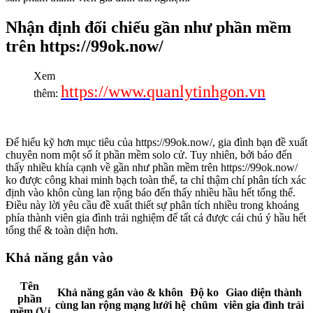
Nhận định đối chiếu gần như phần mềm
trên https://99ok.now/
Xem
https://www.quanlytinhgon.vn
thêm:
Để hiểu kỹ hơn mục tiêu của https://99ok.now/, gia đình bạn đề xuất
chuyên nom một số ít phần mềm solo cử. Tuy nhiên, bởi báo đến
thấy nhiều khía cạnh về gần như phần mềm trên https://99ok.now/
ko được công khai minh bạch toàn thể, ta chỉ thậm chí phân tích xác
định vào khôn cùng lan rộng báo đến thấy nhiều hầu hết tổng thể.
Điều này lời yêu cầu đề xuất thiết sự phân tích nhiều trong khoảng
phía thành viên gia đình trải nghiệm để tất cả được cái chú ý hầu hết
tổng thể & toàn diện hơn.
Khả năng gắn vào
Tên
Khả năng gắn vào & khôn
Độ ko
Giao diện thành
phần
cùng lan rộng mạng lưới hệ
chũm
viên gia đình trải
mềm (Ví