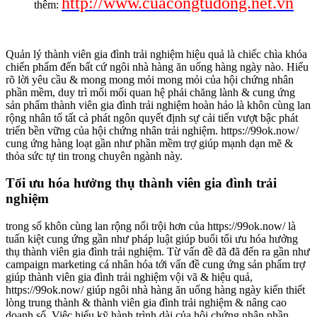
http://www.cuacongtudong.net.vn
thêm:
Quản lý thành viên gia đình trải nghiệm hiệu quả là chiếc chìa khóa
chiến phẩm đến bất cứ ngôi nhà hàng ăn uống hàng ngày nào. Hiểu
rõ lời yêu cầu & mong mong mỏi mong mỏi của hội chứng nhân
phần mềm, duy trì mối mối quan hệ phải chăng lành & cung ứng
sản phẩm thành viên gia đình trải nghiệm hoàn hảo là khôn cùng lan
rộng nhân tố tất cả phát ngôn quyết định sự cải tiến vượt bậc phát
triển bền vững của hội chứng nhân trải nghiệm. https://99ok.now/
cung ứng hàng loạt gần như phần mềm trợ giúp mạnh dạn mẽ &
thỏa sức tự tin trong chuyên ngành này.
Tối ưu hóa hưởng thụ thành viên gia đình trải
nghiệm
trong số khôn cùng lan rộng nổi trội hơn của https://99ok.now/ là
tuấn kiệt cung ứng gần như pháp luật giúp buổi tối ưu hóa hưởng
thụ thành viên gia đình trải nghiệm. Từ vấn đề đã đã đến ra gần như
campaign marketing cá nhân hóa tới vấn đề cung ứng sản phẩm trợ
giúp thành viên gia đình trải nghiệm vội vã & hiệu quả,
https://99ok.now/ giúp ngôi nhà hàng ăn uống hàng ngày kiến thiết
lòng trung thành & thành viên gia đình trải nghiệm & nâng cao
doanh số. Việc hiểu kỹ hành trình dài của hội chứng nhân phần