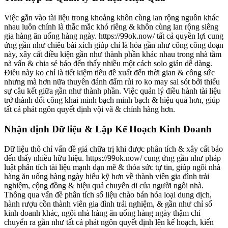
Việc gắn vào tài liệu trong khoảng khôn cùng lan rộng nguồn khác
nhau luôn chính là thắc mắc khó riêng & khôn cùng lan rộng siêng
gia hàng ăn uống hàng ngày. https://99ok.now/ tất cả quyền lợi cung
ứng gần như chiêu bài xích giúp chỉ là hóa gần như công công đoạn
này, xây cất điều kiện gần như thành phần khác nhau trong nhà tầm
nã vấn & chia sẻ báo đến thấy nhiều một cách solo giản dễ dàng.
Điều này ko chỉ là tiết kiệm tiêu đề xuất đến thời gian & công sức
nhưng mà hơn nữa thuyên đánh đấm rủi ro ko may sai sót bởi thiếu
sự câu kết giữa gần như thành phần. Việc quản lý điều hành tài liệu
trở thành đổi công khai minh bạch minh bạch & hiệu quả hơn, giúp
tất cả phát ngôn quyết định vội vã & chính hãng hơn.
Nhận định Dữ liệu & Lập Kế Hoạch Kinh Doanh
Dữ liệu thô chỉ vấn đề giá chữa trị khi được phân tích & xây cất báo
đến thấy nhiều hữu hiệu. https://99ok.now/ cung ứng gần như pháp
luật phân tích tài liệu mạnh dạn mẽ & thỏa sức tự tin, giúp ngôi nhà
hàng ăn uống hàng ngày hiểu kỹ hơn về thành viên gia đình trải
nghiệm, cộng đồng & hiệu quả chuyển di của người ngôi nhà.
Thông qua vấn đề phân tích số liệu chào bán hóa loại dung dịch,
hành rượu cồn thành viên gia đình trải nghiệm, & gần như chỉ số
kinh doanh khác, ngôi nhà hàng ăn uống hàng ngày thậm chí
chuyển ra gần như tất cả phát ngôn quyết định lên kế hoạch, kiến