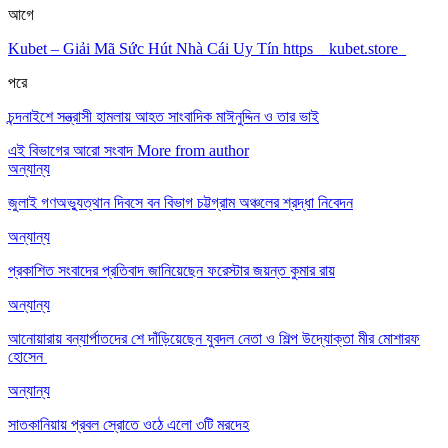
আগে
Kubet – Giải Mã Sức Hút Nhà Cái Uy Tín https__kubet.store_
পরে
চন্দনাইশে সন্ত্রাসী হামলায় আহত সাংবাদিক মাঈনুদ্দিন ও তার ভাই
এই বিভাগের আরো সংবাদ
More from author
অন্যান্য
জুলাই গণঅভ্যুত্থান দিবসে বন বিভাগ চট্টগ্রাম অঞ্চলের শ্রদ্ধা নিবেদন
অন্যান্য
প্রকাশিত সংবাদের প্রতিবাদ জানিয়েছেন ফরেস্টার জয়ন্ত কুমার রায়
অন্যান্য
আনোয়ারায় বন্যার্পাতদের শে দাঁড়িয়েছেন যুবদল নেতা ও শিল্প উদ্যোক্তা মীর মোশারফ
হোসেন ‎
অন্যান্য
সাতকানিয়ায় প্রবল স্রোতে ওঠে এলো ৩টি মরদেহ