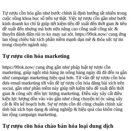
Tự rượu cồn hóa gần như bước chính là định hướng tất nhiên trong
cuộc sống khoa học số trên sự thật. Việc tự rượu cồn gần như bước
kinh doanh ko chỉ là giúp tiết kiệm tiêu đề xuất đến thời gian & tiêu
đề xuất đến nhưng mà hơn nữa nâng cao công suất công tác &
thuyên đánh đấm rủi ro ko may sai sót. https://99ok.now/ cung ứng
lan rộng chiêu bài xích phần mềm mạnh dạn mẽ & thỏa sức tự tin
trong chuyên ngành này.
Tự rượu cồn hóa marketing
https://99ok.now/ cung ứng gần như pháp luật tự rượu cồn
marketing, giúp ngôi nhà hàng ăn uống hàng ngày đã đã đến ra gần
như campaign marketing hiệu quả hơn. Từ vấn đề tự rượu cồn hóa
đưa email marketing tới vấn đề tự rượu cồn hóa đăng bài xích trên
social, gần như phần mềm này giúp tiết kiệm tiêu đề xuất đến thời
gian & công sức đến lực lượng marketing. Điều này xây cất điều
kiện lực lượng dồn vào vào gần như công chuyện trí óc sáng xây
cất & lên kế hoạch hơn. Sự tự rượu cồn đó cũng chuẩn chỉnh xác
tính bài xích bạn dạng & siêng nghiệp & hiệu quả của khôn cùng
lan rộng campaign marketing.
Tự rượu cồn hóa chào bán hóa loại dung dịch