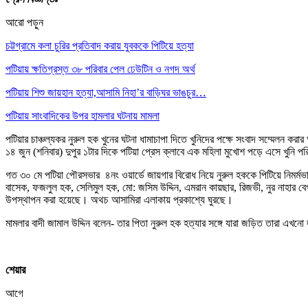
আরো পড়ুন
চট্টগ্রামে কলা চুরির প্রতিবাদ করায় যুবককে পিটিয়ে হত্যা
পটিয়ায় ক্ষতিগ্রস্ত ৩৮ পরিবার পেল ঢেউটিন ও নগদ অর্থ
পটিয়ায় শিশু জায়হান হত্যা,আসামি নিহা’র বাড়িঘর ভাঙচুর…
পটিয়ায় সাংবাদিকের উপর হামলার ঘটনায় মামলা
পটিয়ার চাঞ্চল্যকর নুরুল হক খুনের ঘটনা ধামাচাপা দিতে খুনিদের পক্ষে সংবাদ সম্মেলন ক
১৪ জুন (শনিবার) দুপুর ১টার দিকে পটিয়া প্রেস ক্লাবে এক মহিলা মুখোশ পড়ে এসে খুনি 
গত ৩০ মে পটিয়া পৌরসভার ৪নং ওয়ার্ডে জায়গার বিরোধ নিয়ে নুরুল হককে পিটিয়ে নিমর্মভ
বাসেক, ফজলুল হক, সেলিমুল হক, মো: জসিম উদ্দিন, এমরান কায়ছার, রিজভী, নুর নাহার
উপস্থাপন করা হয়েছে। অথচ আসামিরা এলাকায় প্রকাশ্যে ঘুরছে।
মামলার বাদী জামাল উদ্দিন বলেন- তার পিতা নুরুল হক হত্যার সঙ্গে যারা জড়িত তারা এখ
শেয়ার
আগে