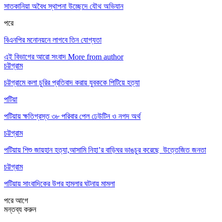
সাতকানিয়া অবৈধ স্থাপনা উচ্ছেদে যৌথ অভিযান
পরে
বিএনপির মনোনয়নে লাগবে তিন যোগ্যতা
এই বিভাগের আরো সংবাদ
More from author
চট্টগ্রাম
চট্টগ্রামে কলা চুরির প্রতিবাদ করায় যুবককে পিটিয়ে হত্যা
পটিয়া
পটিয়ায় ক্ষতিগ্রস্ত ৩৮ পরিবার পেল ঢেউটিন ও নগদ অর্থ
চট্টগ্রাম
পটিয়ায় শিশু জায়হান হত্যা,আসামি নিহা’র বাড়িঘর ভাঙচুর করেছে উত্তেজিত জনতা
চট্টগ্রাম
পটিয়ায় সাংবাদিকের উপর হামলার ঘটনায় মামলা
পরে
আগে
মন্তব্য করুন