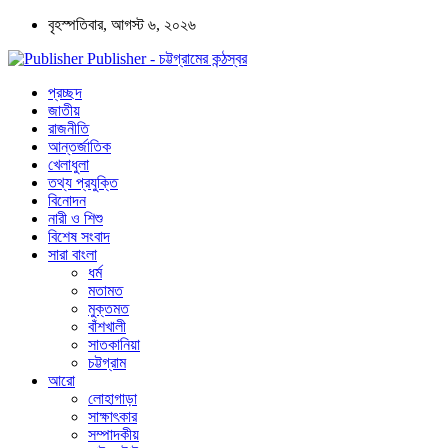
বৃহস্পতিবার, আগস্ট ৬, ২০২৬
Publisher - চট্টগ্রামের কন্ঠস্বর
প্রচ্ছদ
জাতীয়
রাজনীতি
আন্তর্জাতিক
খেলাধুলা
তথ্য প্রযুক্তি
বিনোদন
নারী ও শিশু
বিশেষ সংবাদ
সারা বাংলা
ধর্ম
মতামত
মুক্তমত
বাঁশখালী
সাতকানিয়া
চট্টগ্রাম
আরো
লোহাগাড়া
সাক্ষাৎকার
সম্পাদকীয়