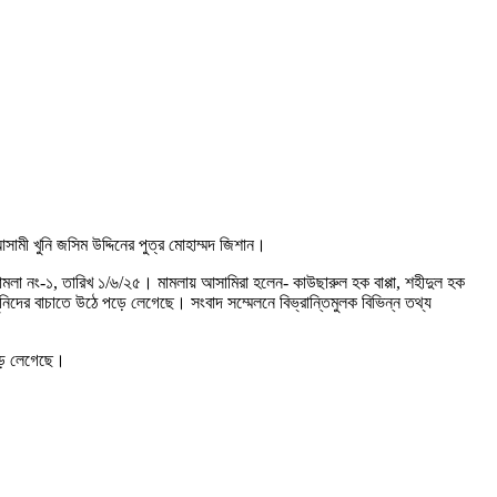
ামী খুনি জসিম উদ্দিনের পুত্র মোহাম্মদ জিশান।
মামলা নং-১, তারিখ ১/৬/২৫। মামলায় আসামিরা হলেন- কাউছারুল হক বাপ্পা, শহীদুল হক
ের বাচাতে উঠে পড়ে লেগেছে। সংবাদ সম্মেলনে বিভ্রান্তিমুলক বিভিন্ন তথ্য
পড়ে লেগেছে।