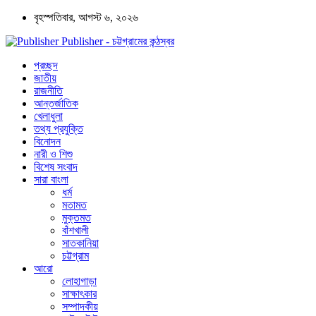
বৃহস্পতিবার, আগস্ট ৬, ২০২৬
Publisher - চট্টগ্রামের কন্ঠস্বর
প্রচ্ছদ
জাতীয়
রাজনীতি
আন্তর্জাতিক
খেলাধুলা
তথ্য প্রযুক্তি
বিনোদন
নারী ও শিশু
বিশেষ সংবাদ
সারা বাংলা
ধর্ম
মতামত
মুক্তমত
বাঁশখালী
সাতকানিয়া
চট্টগ্রাম
আরো
লোহাগাড়া
সাক্ষাৎকার
সম্পাদকীয়