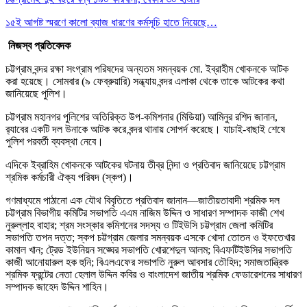
১৫ই আগষ্ট স্মরণে কালো ব্যাজ ধারণের কর্মসূচি হাতে নিয়েছে…
নিজস্ব প্রতিবেদক
চট্টগ্রাম বন্দর রক্ষা সংগ্রাম পরিষদের অন্যতম সমন্বয়ক মো. ইব্রাহীম খোকনকে আটক
করা হয়েছে। সোমবার (৯ ফেব্রুয়ারি) সন্ধ্যায় বন্দর এলাকা থেকে তাকে আটকের কথা
জানিয়েছে পুলিশ।
চট্টগ্রাম মহানগর পুলিশের অতিরিক্ত উপ-কমিশনার (মিডিয়া) আমিনুর রশিদ জানান,
র‌্যাবের একটি দল উনাকে আটক করে বন্দর থানায় সোপর্দ করেছে। যাচাই-বাছাই শেষে
পুলিশ পরবর্তী ব্যবস্থা নেবে।
এদিকে ইব্রাহিম খোকনকে আটকের ঘটনায় তীব্র নিন্দা ও প্রতিবাদ জানিয়েছে চট্টগ্রাম
শ্রমিক কর্মচারী ঐক্য পরিষদ (স্কপ)।
গণমাধ্যমে পাঠানো এক যৌথ বিবৃতিতে প্রতিবাদ জানান—জাতীয়তাবাদী শ্রমিক দল
চট্টগ্রাম বিভাগীয় কমিটির সভাপতি এএম নাজিম উদ্দিন ও সাধারণ সম্পাদক কাজী শেখ
নুরুল্লাহ বাহার; শ্রম সংস্কার কমিশনের সদস্য ও টিইউসি চট্টগ্রাম জেলা কমিটির
সভাপতি তপন দত্ত; স্কপ চট্টগ্রাম জেলার সমন্বয়ক এসকে খোদা তোতন ও ইফতেখার
কামাল খান; ট্রেড ইউনিয়ন সঙ্ঘের সভাপতি খোরশেদুল আলম; বিএফটিইউসির সভাপতি
কাজী আনোয়ারুল হক হুনি; বিএলএফের সভাপতি নুরুল আবসার তৌহিদ; সমাজতান্ত্রিক
শ্রমিক ফ্রন্টের নেতা হেলাল উদ্দিন কবির ও বাংলাদেশ জাতীয় শ্রমিক ফেডারেশনের সাধারণ
সম্পাদক জাহেদ উদ্দিন শাহিন।