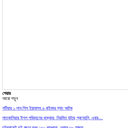
শেয়ার
আরো পড়ুন
পটিয়ায় ১ লাখ পিস ইয়াবাসহ ৬ বাইকার গ্যাং আটক
সাতকানিয়ায় ঈগল পরিবহনের ধাক্কায় নিয়মিত ঘটছে প্রাণহানি, এবার…
চট্টগ্রামেই দুই বছরে বন্ধ ১৯০ কারখানা, বেকার ৩০ হাজার