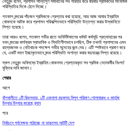
নেতৃবৃন্দ বলেন, প্রশাসন শান্তিপূর্ণ সমাধানের পথ পরিহার করে বারবার শ্রমিকদের সাংঘর্ষিক
পরিস্থিতির দিকে ঠেলে দিচ্ছে।
গতকাল বন্দরের পাঁচজন শ্রমিককে গ্রেপ্তার করা হয়েছে, আর আজ আবার ইব্রাহিম
খোকনকে আটক করে প্রশাসন পরিকল্পিতভাবে পরিস্থিতি উত্তপ্ত করার উস্কানিতে
লিপ্ত হয়েছে।
তারা আরও বলেন, গতকাল গভীর রাতে অনির্দিষ্টকালের ধর্মঘট কর্মসূচি প্রত্যাহারের পর
যখন বন্দরের কার্যক্রম স্বাভাবিক ও স্থিতিশীলভাবে চলছিল, ঠিক তখনই প্রশাসনের এমন
রহস্যজনক ও নেতিবাচক পদক্ষেপ গভীর সন্দেহের জন্ম দেয়। এটি স্পষ্টভাবে প্রমাণ করে
যে, একটি মহল ইচ্ছাকৃতভাবে বন্দর পরিস্থিতি অশান্ত করার ষড়যন্ত্রে লিপ্ত রয়েছে।
স্কপ নেতৃবৃন্দ অবিলম্বে ইব্রাহিম খোকনসহ গ্রেপ্তারকৃত সব শ্রমিক নেতাকর্মীর নিঃশর্ত
মুক্তির দাবি জানান।
শেয়ার
আগে
বাঁশখালীতে ১টি রিভলভার, ২টি একনালা বন্দুকসহ বিপুল পরিমাণ গোলাবারুধ ও কার্তুজ
উদ্ধার উদ্ধার করেছে র‍্যাব
পরে
নির্বাচনে পর্যবেক্ষক পাঠাচ্ছে না ভারতসহ আটটি দেশ