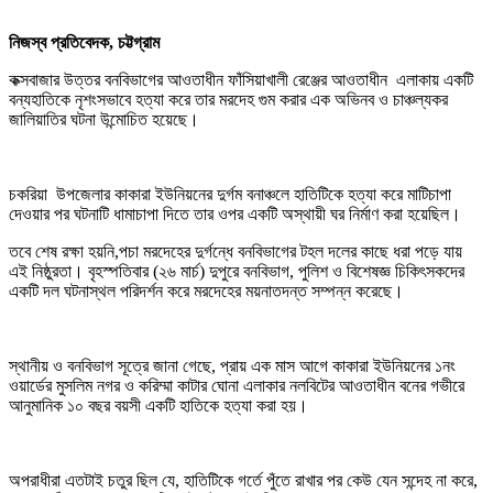
নিজস্ব প্রতিবেদক, চট্টগ্রাম
কক্সবাজার উত্তর বনবিভাগের আওতাধীন ফাঁসিয়াখালী রেঞ্জের আওতাধীন এলাকায় একটি
বন্যহাতিকে নৃশংসভাবে হত্যা করে তার মরদেহ গুম করার এক অভিনব ও চাঞ্চল্যকর
জালিয়াতির ঘটনা উন্মোচিত হয়েছে।
চকরিয়া উপজেলার কাকারা ইউনিয়নের দুর্গম বনাঞ্চলে হাতিটিকে হত্যা করে মাটিচাপা
দেওয়ার পর ঘটনাটি ধামাচাপা দিতে তার ওপর একটি অস্থায়ী ঘর নির্মাণ করা হয়েছিল।
তবে শেষ রক্ষা হয়নি,পচা মরদেহের দুর্গন্ধে বনবিভাগের টহল দলের কাছে ধরা পড়ে যায়
এই নিষ্ঠুরতা। বৃহস্পতিবার (২৬ মার্চ) দুপুরে বনবিভাগ, পুলিশ ও বিশেষজ্ঞ চিকিৎসকদের
একটি দল ঘটনাস্থল পরিদর্শন করে মরদেহের ময়নাতদন্ত সম্পন্ন করেছে।
স্থানীয় ও বনবিভাগ সূত্রে জানা গেছে, প্রায় এক মাস আগে কাকারা ইউনিয়নের ১নং
ওয়ার্ডের মুসলিম নগর ও করিম্মা কাটার ঘোনা এলাকার নলবিটের আওতাধীন বনের গভীরে
আনুমানিক ১০ বছর বয়সী একটি হাতিকে হত্যা করা হয়।
অপরাধীরা এতটাই চতুর ছিল যে, হাতিটিকে গর্তে পুঁতে রাখার পর কেউ যেন সন্দেহ না করে,