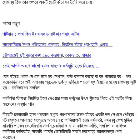
সেজন্য ঠিক তার ওপরে একটি ছোট কাঁচা ঘর তৈরি করে দেয়।
আরো পড়ুন
পটিয়ায় ১ লাখ পিস ইয়াবাসহ ৬ বাইকার গ্যাং আটক
সাতকানিয়ায় ঈগল পরিবহনের ধাক্কায় নিয়মিত ঘটছে প্রাণহানি, এবার…
চট্টগ্রামেই দুই বছরে বন্ধ ১৯০ কারখানা, বেকার ৩০ হাজার
১৫ই আগষ্ট স্মরণে কালো ব্যাজ ধারণের কর্মসূচি হাতে নিয়েছে…
যেন বাইরে থেকে দেখলে মনে হয় সেখানে কেউ বসবাস করছে বা বন পাহারার ঘর। গত
কয়েকদিন ধরে ওই এলাকায় প্রচণ্ড দুর্গন্ধ ছড়িয়ে পড়লে স্থানীয়দের মধ্যে চাঞ্চল্য সৃষ্টি
হয়। বনবিভাগের নলবিলা
বনবিটের স্টাফরা নিয়মিত টহল দেওয়ার সময় দুর্গন্দের উৎস খুঁজতে গিয়ে ওই ঘরটির নিচে
মরদেহের সন্ধান পান।
বিষয়টি জানাজানি হলে গতকাল দুপুরে প্রশাসনের উচ্চপর্যায়ের একটি দল সেখানে পৌঁছায়।
ঘটনাস্থলে আলামত সংগ্রহে অংশ নেন: ফাসিয়াখালী রেঞ্জ কর্মকর্তা, বঙ্গবন্ধু শেখ মুজিব
সাফারি পার্কের ভেটেরিনারি সার্জন,চকরিয়া থানা ও ফাইতং ফাঁড়ি, নলবিলা ও ফাইতং
বনবিটের কর্মকর্তারা,সাফারি পার্কের ভেটেরিনারি সার্জন মরদেহের ময়নাতদন্ত শেষ
করেছেন।