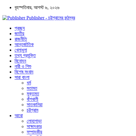
বৃহস্পতিবার, আগস্ট ৬, ২০২৬
Publisher - চট্টগ্রামের কন্ঠস্বর
প্রচ্ছদ
জাতীয়
রাজনীতি
আন্তর্জাতিক
খেলাধুলা
তথ্য প্রযুক্তি
বিনোদন
নারী ও শিশু
বিশেষ সংবাদ
সারা বাংলা
ধর্ম
মতামত
মুক্তমত
বাঁশখালী
সাতকানিয়া
চট্টগ্রাম
আরো
লোহাগাড়া
সাক্ষাৎকার
সম্পাদকীয়