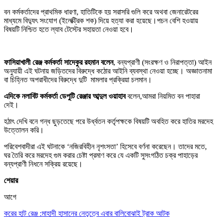
বন কর্মকর্তাদের প্রাথমিক ধারণা, হাতিটিকে হয় সরাসরি গুলি করে অথবা জেনারেটরের
মাধ্যমে বিদ্যুৎ সংযোগ (ইলেক্ট্রিক শক) দিয়ে হত্যা করা হয়েছে।পচন বেশি হওয়ায়
বিষয়টি নিশ্চিত হতে ল্যাব টেস্টের সহায়তা নেওয়া হবে।
ফাসিয়াখালী রেঞ্জ কর্মকর্তা সাদেকুর রহমান বলেন
, বন্যপ্রাণী (সংরক্ষণ ও নিরাপত্তা) আইন
অনুযায়ী এই ঘটনায় জড়িতদের বিরুদ্ধে কঠোর আইনি ব্যবস্থা নেওয়া হচ্ছে। অজ্ঞাতনামা
বা চিহ্নিত অপরাধীদের বিরুদ্ধে দুটি মামলার প্রক্রিয়া চলমান।
এদিকে নলাবিট কর্মকর্তা ডেপুটি রেঞ্জার আব্দুল ওয়াহাব
বলেন,আমরা নিয়মিত বন পাহারা
দেই।
হঠাৎ দেখি বনে গন্ধ ছুড়তেছে পরে উর্ধ্বতন কর্তৃপক্ষকে বিষয়টি অবহিত করে হাতির মরদেহ
উত্তোলন করি।
পরিবেশবাদীরা এই ঘটনাকে ‘নজিরবিহীন নৃশংসতা’ হিসেবে বর্ণনা করেছেন। তাদের মতে,
ঘর তৈরি করে মরদেহ গুম করার চেষ্টা প্রমাণ করে যে একটি সুসংগঠিত চক্র পাহাড়ের
বন্যপ্রাণী নিধনে সক্রিয় রয়েছে।
শেয়ার
আগে
করের হাট রেঞ্জ :মাহাদী হাসানের নেতৃত্বে এবার বালিবোঝাই ট্রাক আটক