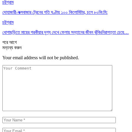
চট্টগ্রাম
দোহাজারী-কক্সবাজার ট্রেনের গতি ঘণ্টায় ১০০ কিলোমিটার, চলে ৮০কি:মি:
চট্টগ্রাম
ধোপাছড়িতে মায়ের পরকীয়ার দৃশ্য দেখে ফেলায় সন্তানের জীবন ঝুঁকিঃনিরাপত্তা চেয়ে…
পরে
আগে
মন্তব্য করুন
Your email address will not be published.