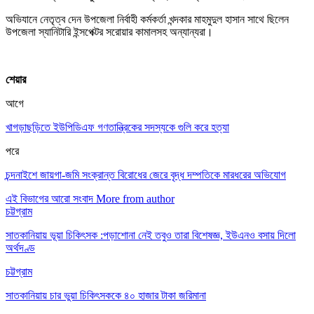
অভিযানে নেতৃত্ব দেন উপজেলা নির্বাহী কর্মকর্তা খন্দকার মাহমুদুল হাসান সাথে ছিলেন
উপজেলা স্যানিটারি ইন্সপেক্টর সরোয়ার কামালসহ অন্যান্যরা।
শেয়ার
আগে
খাগড়াছড়িতে ইউপিডিএফ গণতান্ত্রিকের সদস্যকে গুলি করে হত্যা
পরে
চন্দনাইশে জায়গা-জমি সংক্রান্ত বিরোধের জেরে বৃদ্ধ দম্পতিকে মারধরের অভিযোগ
এই বিভাগের আরো সংবাদ
More from author
চট্টগ্রাম
সাতকানিয়ায় ভূয়া চিকিৎসক :পড়াশোনা নেই তবুও তারা বিশেষজ্ঞ, ইউএনও বসায় দিলো
অর্থদণ্ড
চট্টগ্রাম
সাতকানিয়ায় চার ভুয়া চিকিৎসককে ৪০ হাজার টাকা জরিমানা