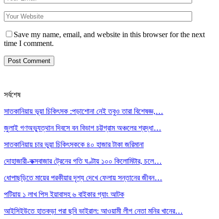
Save my name, email, and website in this browser for the next
time I comment.
সর্বশেষ
সাতকানিয়ায় ভূয়া চিকিৎসক :পড়াশোনা নেই তবুও তারা বিশেষজ্ঞ,…
জুলাই গণঅভ্যুত্থান দিবসে বন বিভাগ চট্টগ্রাম অঞ্চলের শ্রদ্ধা…
সাতকানিয়ায় চার ভুয়া চিকিৎসককে ৪০ হাজার টাকা জরিমানা
দোহাজারী-কক্সবাজার ট্রেনের গতি ঘণ্টায় ১০০ কিলোমিটার, চলে…
ধোপাছড়িতে মায়ের পরকীয়ার দৃশ্য দেখে ফেলায় সন্তানের জীবন…
পটিয়ায় ১ লাখ পিস ইয়াবাসহ ৬ বাইকার গ্যাং আটক
আইসিইউতে হাতকড়া পরা ছবি ভাইরাল: আওয়ামী লীগ নেতা মনির খানের…