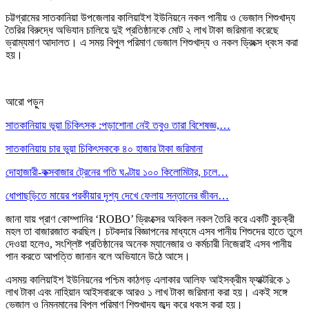
চট্টগ্রামের সাতকানিয়া উপজেলার কালিয়াইশ ইউনিয়নে নকল পানীয় ও ভেজাল শিশুখাদ্য
তৈরির বিরুদ্ধে অভিযান চালিয়ে দুই প্রতিষ্ঠানকে মোট ২ লাখ টাকা জরিমানা করেছে
ভ্রাম্যমাণ আদালত। এ সময় বিপুল পরিমাণ ভেজাল শিশুখাদ্য ও নকল ড্রিংক্স ধ্বংস করা
হয়।
আরো পড়ুন
সাতকানিয়ায় ভূয়া চিকিৎসক :পড়াশোনা নেই তবুও তারা বিশেষজ্ঞ,…
সাতকানিয়ায় চার ভুয়া চিকিৎসককে ৪০ হাজার টাকা জরিমানা
দোহাজারী-কক্সবাজার ট্রেনের গতি ঘণ্টায় ১০০ কিলোমিটার, চলে…
ধোপাছড়িতে মায়ের পরকীয়ার দৃশ্য দেখে ফেলায় সন্তানের জীবন…
জানা যায় প্রাণ কোম্পানির ‘ROBO’ ড্রিংক্সের অবিকল নকল তৈরি করে একটি কুচক্রী
মহল তা বাজারজাত করছিল। চটকদার বিজ্ঞাপনের মাধ্যমে এসব পানীয় শিশুদের হাতে তুলে
দেওয়া হলেও, সংশ্লিষ্ট প্রতিষ্ঠানের অনেক ম্যানেজার ও কর্মচারী নিজেরাই এসব পানীয়
পান করতে আপত্তি জানান বলে অভিযানে উঠে আসে।
এসময় কালিয়াইশ ইউনিয়নের পশ্চিম কাঠগড় এলাকার আলিফ আইসক্রীম ফ্যাক্টরিকে ১
লাখ টাকা এবং নাহিয়ান আইসবারকে আরও ১ লাখ টাকা জরিমানা করা হয়। একই সঙ্গে
ভেজাল ও নিম্নমানের বিপুল পরিমাণ শিশুখাদ্য জব্দ করে ধ্বংস করা হয়।