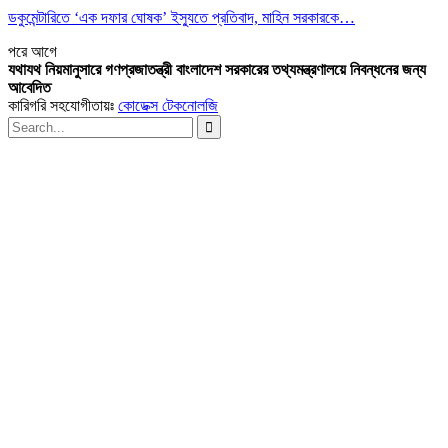
ডকুমেন্টারিতে ‘এক দফার ঘোষক’ ইস্যুতে প্রতিবাদ, মাহিন সরকারকে…
পরে
আগে
যথাযথ নিয়মানুসারে গণপ্রজাতন্ত্রী বাংলাদেশ সরকারের তথ্যমন্ত্রণালয়ে নিবন্ধনের জন্য
আবেদিত
কারিগরি সহযোগীতায়ঃ
কোডেক্স টেকনোলজি