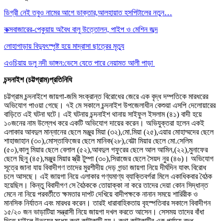
ডিগ্রী নেই তবুও নামের আগে ডাক্তার,আলহায়াত হসপিটালের নতুন…
কক্সবাজারের-পেকুয়ায় অবৈধ বালু উত্তোলন, পাইপ ও মেশিন জব্দ
লোহাগাড়ায় বিদ্যুৎস্পৃষ্ট হয়ে মাদ্রাসা ছাত্রের মৃত্যু
এওচিয়ায় ডলু নদী ভাঙ্গন:ভেসে যেতে পারে নেয়ামত আলী পাড়া
চন্দনাইশ (চট্টগ্রাম)প্রতিনিধি
চট্টগ্রাম চন্দনাইশে জায়গা-জমি সংক্রান্ত বিরোধের জেরে এক বৃদ্ধ দম্পতিকে মারধরের
অভিযোগ পাওয়া গেছে। ৭ই মে সকালে চন্দনাইশ উপজেলাধীন কেশুয়া এসপি দেলোয়ারের
বাড়িতে এই ঘটনা ঘটে। এই ঘটনায় চন্দনাইশ থানায় সাইফুল ইসলাম (৪১) বাদী হয়ে
১০জনের নাম উল্লেখ করে একটি অভিযোগ দায়ের করেন। অভিযুক্তরা হলেন একই
এলাকার আবদুল মান্নানের ছেলে মঞ্জুর মিয়া (৩২),মো.মিয়া (২৫),এয়ার মোহাম্মদের ছেলে
শাহাজাহান (৩০),মোস্তাফিজের ছেলে মানিক(২৮),বেট্টা মিয়ার ছেলে মো.সেলিম
(৫০),কালু মিয়ার ছেলে বেলাল (৫২),আবদুল গফুরের ছেলে আল আমিন,(২২),মুনাফের
ছেলে ছিনু (৪৫),মঞ্জুর মিয়ার স্ত্রী টুম্পা (৩০),সিরাজের ছেলে সৈয়দ নুর (৪৬)। অভিযোগ
সূত্রে জানা যায় বিবাদীগণ তাদের মুরশীদীয় দেড় গন্ডা জায়গা নিয়ে দীর্ঘদিন যাবৎ বিরোধ
চলে আসছে। এই জায়গা নিয়ে এলাকার গণ্যমাণ্য ব্যাক্তিবর্গরা মিলে একাধিকবার বৈঠক
হয়েছিল। কিন্তু বিবাদীগণ সে বৈঠককে তোয়াক্কা না করে তাদের দেয়া কোন সিদ্ধান্ত
মেনে না নিয়ে পরবর্তীতে ক্ষমতার দাপট দেখিয়ে বাদীপক্ষকে নানান সময়ে শারিরীক ও
মানসিক নির্যাতন এবং মারধর করেন। তারই ধারাবাহিকতায় বৃহস্পতিবার সকালে বিবাদীগন
১৫/২০ জন ভাড়াটিয়া সন্ত্রাসী নিয়ে জায়গা দখল করতে আসেন। সেসময় তাদের বাঁধা
দিতে চাইলে উভয়ের মধ্যে কথা কাটাকাটি হয়। কথা কাটাকাটির এক পর্যায়ে বৃদ্ধ