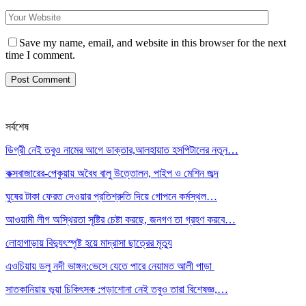
Save my name, email, and website in this browser for the next
time I comment.
সর্বশেষ
ডিগ্রী নেই তবুও নামের আগে ডাক্তার,আলহায়াত হসপিটালের নতুন…
কক্সবাজারের-পেকুয়ায় অবৈধ বালু উত্তোলন, পাইপ ও মেশিন জব্দ
ঘুষের টাকা ফেরত দেওয়ার প্রতিশ্রুতি দিয়ে গোপনে কর্মস্থল…
আওয়ামী লীগ অস্থিরতা সৃষ্টির চেষ্টা করছে, জনগণ তা গ্রহণ করবে…
লোহাগাড়ায় বিদ্যুৎস্পৃষ্ট হয়ে মাদ্রাসা ছাত্রের মৃত্যু
এওচিয়ায় ডলু নদী ভাঙ্গন:ভেসে যেতে পারে নেয়ামত আলী পাড়া
সাতকানিয়ায় ভূয়া চিকিৎসক :পড়াশোনা নেই তবুও তারা বিশেষজ্ঞ,…