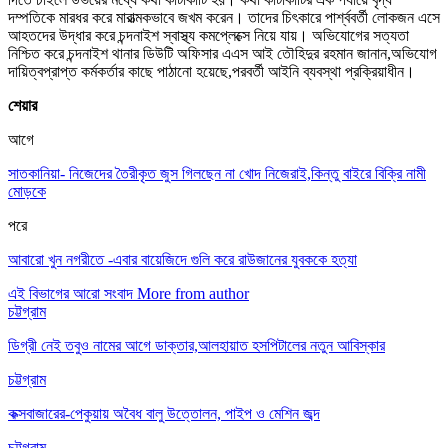
দম্পতিকে মারধর করে মারাত্মকভাবে জখম করেন। তাদের চিৎকারে পার্শ্ববর্তী লোকজন এসে
আহতদের উদ্ধার করে চন্দনাইশ স্বাস্থ্য কমপ্লেক্সে নিয়ে যায়। অভিযোগের সত্যতা
নিশ্চিত করে চন্দনাইশ থানার ডিউটি অফিসার এএস আই তৌহিদুর রহমান জানান,অভিযোগ
দায়িত্বপ্রাপ্ত কর্মকর্তার কাছে পাঠানো হয়েছে,পরবর্তী আইনি ব্যবস্থা প্রক্রিয়াধীন।
শেয়ার
আগে
সাতকানিয়া- নিজেদের তৈরীকৃত জুস গিলছেন না খোদ নিজেরাই,কিন্তু বাইরে বিক্রি নামী
মোড়কে
পরে
আবারো খুন নগরীতে -এবার বায়েজিদে গুলি করে রাউজানের যুবককে হত্যা
এই বিভাগের আরো সংবাদ
More from author
চট্টগ্রাম
ডিগ্রী নেই তবুও নামের আগে ডাক্তার,আলহায়াত হসপিটালের নতুন আবিস্কার
চট্টগ্রাম
কক্সবাজারের-পেকুয়ায় অবৈধ বালু উত্তোলন, পাইপ ও মেশিন জব্দ
চট্টগ্রাম