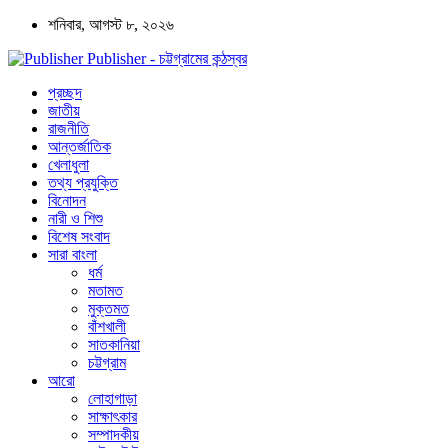
শনিবার, আগস্ট ৮, ২০২৬
Publisher - চট্টগ্রামের কন্ঠস্বর
প্রচ্ছদ
জাতীয়
রাজনীতি
আন্তর্জাতিক
খেলাধুলা
তথ্য প্রযুক্তি
বিনোদন
নারী ও শিশু
বিশেষ সংবাদ
সারা বাংলা
ধর্ম
মতামত
মুক্তমত
বাঁশখালী
সাতকানিয়া
চট্টগ্রাম
আরো
লোহাগাড়া
সাক্ষাৎকার
সম্পাদকীয়