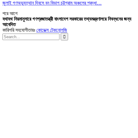
জুলাই গণঅভ্যুত্থান দিবসে বন বিভাগ চট্টগ্রাম অঞ্চলের শ্রদ্ধা…
পরে
আগে
যথাযথ নিয়মানুসারে গণপ্রজাতন্ত্রী বাংলাদেশ সরকারের তথ্যমন্ত্রণালয়ে নিবন্ধনের জন্য
আবেদিত
কারিগরি সহযোগীতায়ঃ
কোডেক্স টেকনোলজি