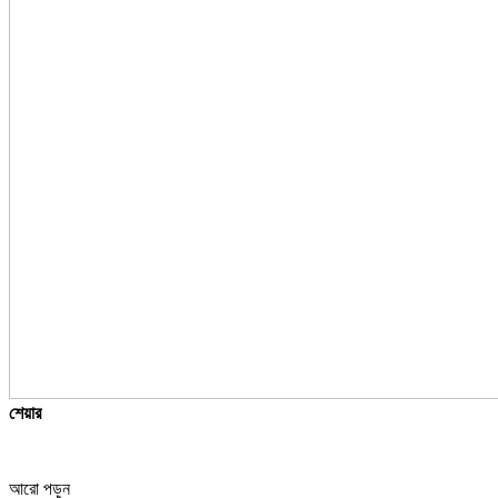
শেয়ার
আরো পড়ুন