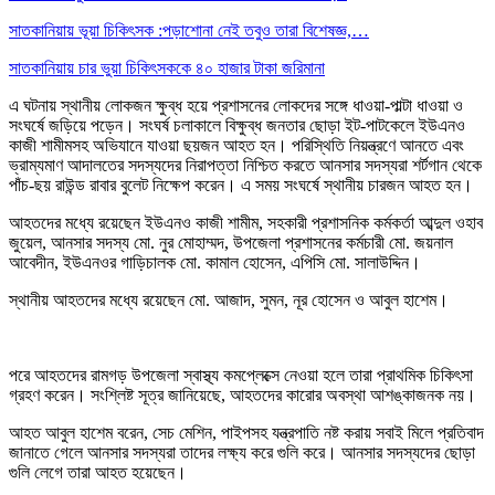
সাতকানিয়ায় ভূয়া চিকিৎসক :পড়াশোনা নেই তবুও তারা বিশেষজ্ঞ,…
সাতকানিয়ায় চার ভুয়া চিকিৎসককে ৪০ হাজার টাকা জরিমানা
এ ঘটনায় স্থানীয় লোকজন ক্ষুব্ধ হয়ে প্রশাসনের লোকদের সঙ্গে ধাওয়া-পাল্টা ধাওয়া ও
সংঘর্ষে জড়িয়ে পড়েন। সংঘর্ষ চলাকালে বিক্ষুব্ধ জনতার ছোড়া ইট-পাটকেলে ইউএনও
কাজী শামীমসহ অভিযানে যাওয়া ছয়জন আহত হন। পরিস্থিতি নিয়ন্ত্রণে আনতে এবং
ভ্রাম্যমাণ আদালতের সদস্যদের নিরাপত্তা নিশ্চিত করতে আনসার সদস্যরা শর্টগান থেকে
পাঁচ-ছয় রাউন্ড রাবার বুলেট নিক্ষেপ করেন। এ সময় সংঘর্ষে স্থানীয় চারজন আহত হন।
আহতদের মধ্যে রয়েছেন ইউএনও কাজী শামীম, সহকারী প্রশাসনিক কর্মকর্তা আব্দুল ওহাব
জুয়েল, আনসার সদস্য মো. নুর মোহাম্মদ, উপজেলা প্রশাসনের কর্মচারী মো. জয়নাল
আবেদীন, ইউএনওর গাড়িচালক মো. কামাল হোসেন, এপিসি মো. সালাউদ্দিন।
স্থানীয় আহতদের মধ্যে রয়েছেন মো. আজাদ, সুমন, নূর হোসেন ও আবুল হাশেম।
পরে আহতদের রামগড় উপজেলা স্বাস্থ্য কমপ্লেক্সে নেওয়া হলে তারা প্রাথমিক চিকিৎসা
গ্রহণ করেন। সংশ্লিষ্ট সূত্র জানিয়েছে, আহতদের কারোর অবস্থা আশঙ্কাজনক নয়।
আহত আবুল হাশেম বরেন, সেচ মেশিন, পাইপসহ যন্ত্রপাতি নষ্ট করায় সবাই মিলে প্রতিবাদ
জানাতে গেলে আনসার সদস্যরা তাদের লক্ষ্য করে গুলি করে। আনসার সদস্যদের ছোড়া
গুলি লেগে তারা আহত হয়েছেন।