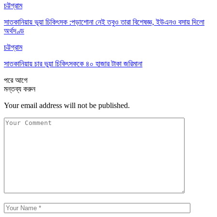
চট্টগ্রাম
সাতকানিয়ায় ভূয়া চিকিৎসক :পড়াশোনা নেই তবুও তারা বিশেষজ্ঞ, ইউএনও বসায় দিলো
অর্থদণ্ড
চট্টগ্রাম
সাতকানিয়ায় চার ভুয়া চিকিৎসককে ৪০ হাজার টাকা জরিমানা
পরে
আগে
মন্তব্য করুন
Your email address will not be published.