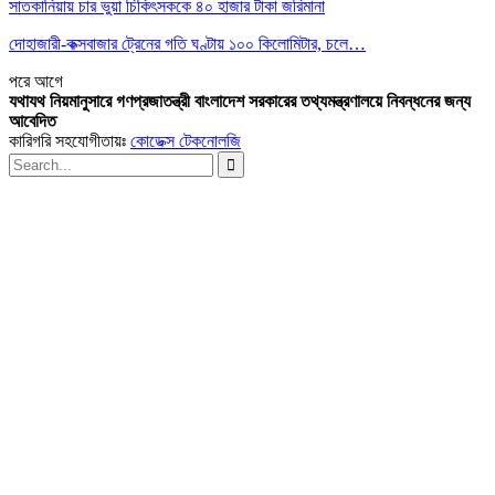
সাতকানিয়ায় চার ভুয়া চিকিৎসককে ৪০ হাজার টাকা জরিমানা
দোহাজারী-কক্সবাজার ট্রেনের গতি ঘণ্টায় ১০০ কিলোমিটার, চলে…
পরে
আগে
যথাযথ নিয়মানুসারে গণপ্রজাতন্ত্রী বাংলাদেশ সরকারের তথ্যমন্ত্রণালয়ে নিবন্ধনের জন্য
আবেদিত
কারিগরি সহযোগীতায়ঃ
কোডেক্স টেকনোলজি