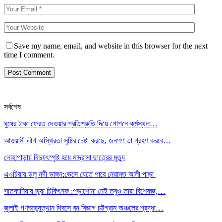
Save my name, email, and website in this browser for the next
time I comment.
সর্বশেষ
ঘুষের টাকা ফেরত দেওয়ার প্রতিশ্রুতি দিয়ে গোপনে কর্মস্থল…
আওয়ামী লীগ অস্থিরতা সৃষ্টির চেষ্টা করছে, জনগণ তা গ্রহণ করবে…
লোহাগাড়ায় বিদ্যুৎস্পৃষ্ট হয়ে মাদ্রাসা ছাত্রের মৃত্যু
এওচিয়ায় ডলু নদী ভাঙ্গন:ভেসে যেতে পারে নেয়ামত আলী পাড়া
সাতকানিয়ায় ভূয়া চিকিৎসক :পড়াশোনা নেই তবুও তারা বিশেষজ্ঞ,…
জুলাই গণঅভ্যুত্থান দিবসে বন বিভাগ চট্টগ্রাম অঞ্চলের শ্রদ্ধা…