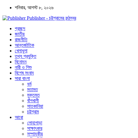
শনিবার, আগস্ট ৮, ২০২৬
Publisher - চট্টগ্রামের কন্ঠস্বর
প্রচ্ছদ
জাতীয়
রাজনীতি
আন্তর্জাতিক
খেলাধুলা
তথ্য প্রযুক্তি
বিনোদন
নারী ও শিশু
বিশেষ সংবাদ
সারা বাংলা
ধর্ম
মতামত
মুক্তমত
বাঁশখালী
সাতকানিয়া
চট্টগ্রাম
আরো
লোহাগাড়া
সাক্ষাৎকার
সম্পাদকীয়