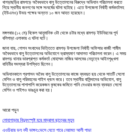
খাগড়াছড়ির রামগড়ে অবৈধভাবে বালু উত্তোলনের বিরুদ্ধে অভিযান পরিচালনা করতে
গিয়ে স্থানীয় জনগণের সঙ্গে সংঘর্ষের ঘটনা ঘটেছে। এতে উপজেলা নির্বাহী কর্মকর্তাসহ
(ইউএনও) উভয় পক্ষের অন্তত ১০ জন আহত হয়েছেন।
মঙ্গলবার (১২ মে) বিকেল আনুমানিক ৩টা থেকে ৪টার মধ্যে রামগড় ইউনিয়নের পূর্ব
বলিপাড়া এলাকায় এ ঘটনা ঘটে।
জানা যায়, গোপন সংবাদের ভিত্তিতে রামগড় উপজেলা নির্বাহী অফিসার কাজী শামীম
অবৈধভাবে বালু উত্তোলনের অভিযোগে ভ্রাম্যমাণ আদালত পরিচালনা করেন। এ সময়
রামগড় থানার ভারপ্রাপ্ত কর্মকর্তা মোহাম্মদ নাজির আলমের নেতৃত্বে আইনশৃঙ্খলা
বাহিনীর সদস্যরা উপস্থিত ছিলেন।
অভিযানকালে প্রশাসন অবৈধ বালু উত্তোলনের কাজে ব্যবহৃত ছয় থেকে সাতটি সেলো
মেশিন ও বালু পরিবহনের পাইপ ধ্বংস করে। তবে স্থানীয় বাসিন্দাদের অভিযোগ, বালু
উত্তোলনের পাশাপাশি কয়েকজন কৃষকের জমিতে পানি দেওয়ার জন্য ব্যবহৃত সেলো
মেশিন ও পাইপও ভাঙচুর করা হয়।
আরো পড়ুন
লোহাগাড়ায় বিদ্যুৎস্পৃষ্ট হয়ে মাদ্রাসা ছাত্রের মৃত্যু
এওচিয়ায় ডলু নদী ভাঙ্গন:ভেসে যেতে পারে নেয়ামত আলী পাড়া