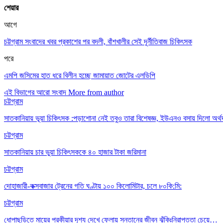
শেয়ার
আগে
চট্টগ্রাম সংবাদের খবর প্রকাশের পর বদলী, বাঁশখালীর সেই দূর্নীতিবাজ চিকিৎসক
পরে
এমপি জসিমের হাত ধরে বিলীন হচ্ছে জামায়াত জোটের এলডিপি
এই বিভাগের আরো সংবাদ
More from author
চট্টগ্রাম
সাতকানিয়ায় ভূয়া চিকিৎসক :পড়াশোনা নেই তবুও তারা বিশেষজ্ঞ, ইউএনও বসায় দিলো অর্থ
চট্টগ্রাম
সাতকানিয়ায় চার ভুয়া চিকিৎসককে ৪০ হাজার টাকা জরিমানা
চট্টগ্রাম
দোহাজারী-কক্সবাজার ট্রেনের গতি ঘণ্টায় ১০০ কিলোমিটার, চলে ৮০কি:মি:
চট্টগ্রাম
ধোপাছড়িতে মায়ের পরকীয়ার দৃশ্য দেখে ফেলায় সন্তানের জীবন ঝুঁকিঃনিরাপত্তা চেয়ে…