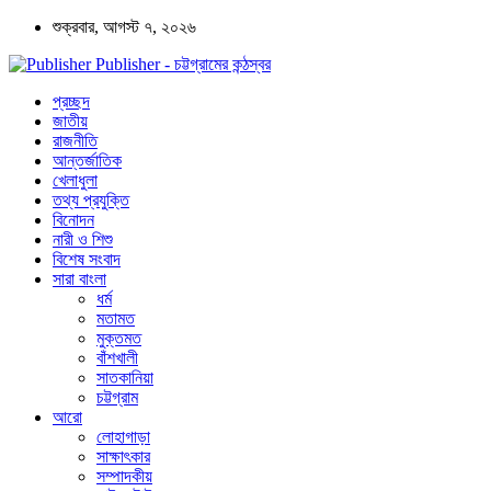
শুক্রবার, আগস্ট ৭, ২০২৬
Publisher - চট্টগ্রামের কন্ঠস্বর
প্রচ্ছদ
জাতীয়
রাজনীতি
আন্তর্জাতিক
খেলাধুলা
তথ্য প্রযুক্তি
বিনোদন
নারী ও শিশু
বিশেষ সংবাদ
সারা বাংলা
ধর্ম
মতামত
মুক্তমত
বাঁশখালী
সাতকানিয়া
চট্টগ্রাম
আরো
লোহাগাড়া
সাক্ষাৎকার
সম্পাদকীয়