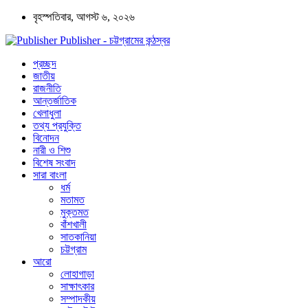
বৃহস্পতিবার, আগস্ট ৬, ২০২৬
Publisher - চট্টগ্রামের কন্ঠস্বর
প্রচ্ছদ
জাতীয়
রাজনীতি
আন্তর্জাতিক
খেলাধুলা
তথ্য প্রযুক্তি
বিনোদন
নারী ও শিশু
বিশেষ সংবাদ
সারা বাংলা
ধর্ম
মতামত
মুক্তমত
বাঁশখালী
সাতকানিয়া
চট্টগ্রাম
আরো
লোহাগাড়া
সাক্ষাৎকার
সম্পাদকীয়