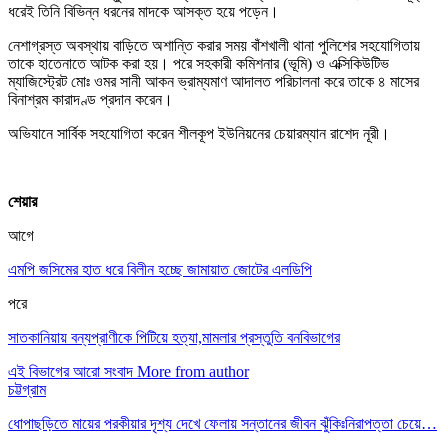
ধরেই তিনি বিভিন্ন ধরনের মাদকে আসক্ত হয়ে পড়েন।
নেশাগ্রস্ত অবস্থায় বাড়িতে অশান্তি করার সময় বাঁশখালী থানা পুলিশের সহযোগিতায়
তাকে হাতেনাতে আটক করা হয়। পরে সহকারী কমিশনার (ভূমি) ও এক্সিকিউটিভ
ম্যাজিস্ট্রেট মোঃ ওমর সানী আকন ভ্রাম্যমাণ আদালত পরিচালনা করে তাকে ৪ মাসের
বিনাশ্রম কারাদণ্ড প্রদান করেন।
অভিযানে সার্বিক সহযোগিতা করেন শীলকূপ ইউনিয়নের চেয়ারম্যান রাশেদ নূরী।
শেয়ার
আগে
এমপি জসিমের হাত ধরে বিলীন হচ্ছে জামায়াত জোটের এলডিপি
পরে
সাতকানিয়ায় বন্যপ্রাণীকে পিটিয়ে হত্যা,মামলার প্রস্তুতি বনবিভাগের
এই বিভাগের আরো সংবাদ
More from author
চট্টগ্রাম
ধোপাছড়িতে মায়ের পরকীয়ার দৃশ্য দেখে ফেলায় সন্তানের জীবন ঝুঁকিঃনিরাপত্তা চেয়ে…