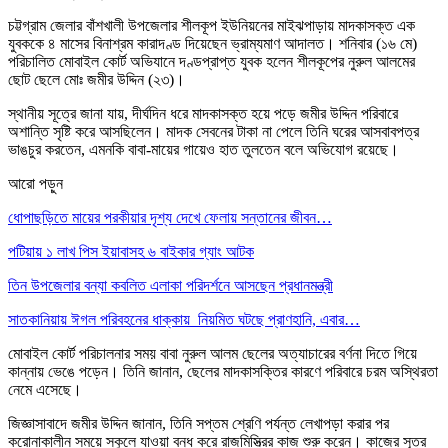
চট্টগ্রাম জেলার বাঁশখালী উপজেলার শীলকূপ ইউনিয়নের মাইঝপাড়ায় মাদকাসক্ত এক
যুবককে ৪ মাসের বিনাশ্রম কারাদণ্ড দিয়েছেন ভ্রাম্যমাণ আদালত। শনিবার (১৬ মে)
পরিচালিত মোবাইল কোর্ট অভিযানে দণ্ডপ্রাপ্ত যুবক হলেন শীলকূপের নুরুল আলমের
ছোট ছেলে মোঃ জমীর উদ্দিন (২৩)।
স্থানীয় সূত্রে জানা যায়, দীর্ঘদিন ধরে মাদকাসক্ত হয়ে পড়ে জমীর উদ্দিন পরিবারে
অশান্তি সৃষ্টি করে আসছিলেন। মাদক সেবনের টাকা না পেলে তিনি ঘরের আসবাবপত্র
ভাঙচুর করতেন, এমনকি বাবা-মায়ের গায়েও হাত তুলতেন বলে অভিযোগ রয়েছে।
আরো পড়ুন
ধোপাছড়িতে মায়ের পরকীয়ার দৃশ্য দেখে ফেলায় সন্তানের জীবন…
পটিয়ায় ১ লাখ পিস ইয়াবাসহ ৬ বাইকার গ্যাং আটক
তিন উপজেলার বন্যা কবলিত এলাকা পরিদর্শনে আসছেন প্রধানমন্ত্রী
সাতকানিয়ায় ঈগল পরিবহনের ধাক্কায় নিয়মিত ঘটছে প্রাণহানি, এবার…
মোবাইল কোর্ট পরিচালনার সময় বাবা নুরুল আলম ছেলের অত্যাচারের বর্ণনা দিতে গিয়ে
কান্নায় ভেঙে পড়েন। তিনি জানান, ছেলের মাদকাসক্তির কারণে পরিবারে চরম অস্থিরতা
নেমে এসেছে।
জিজ্ঞাসাবাদে জমীর উদ্দিন জানান, তিনি সপ্তম শ্রেণি পর্যন্ত লেখাপড়া করার পর
করোনাকালীন সময়ে স্কুলে যাওয়া বন্ধ করে রাজমিস্ত্রির কাজ শুরু করেন। কাজের সূত্র