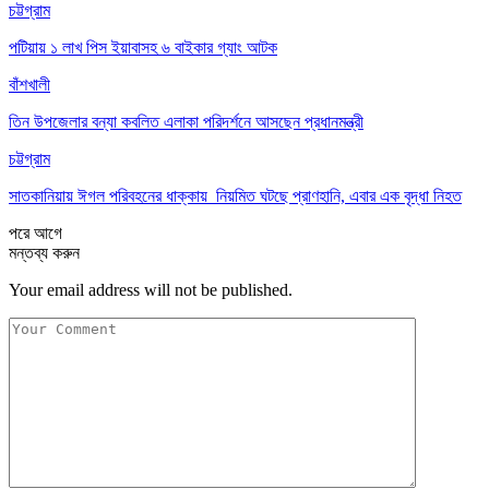
চট্টগ্রাম
পটিয়ায় ১ লাখ পিস ইয়াবাসহ ৬ বাইকার গ্যাং আটক
বাঁশখালী
তিন উপজেলার বন্যা কবলিত এলাকা পরিদর্শনে আসছেন প্রধানমন্ত্রী
চট্টগ্রাম
সাতকানিয়ায় ঈগল পরিবহনের ধাক্কায় নিয়মিত ঘটছে প্রাণহানি, এবার এক বৃদ্ধা নিহত
পরে
আগে
মন্তব্য করুন
Your email address will not be published.