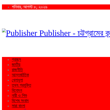
শনিবার, আগস্ট ৮, ২০২৬
Publisher - চট্টগ্রামের কন
প্রচ্ছদ
জাতীয়
রাজনীতি
আন্তর্জাতিক
খেলাধুলা
তথ্য প্রযুক্তি
বিনোদন
নারী ও শিশু
বিশেষ সংবাদ
সারা বাংলা