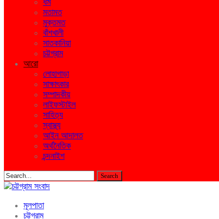
ধর্ম
মতামত
মুক্তমত
বাঁশখালী
সাতকানিয়া
চট্টগ্রাম
আরো
লোহাগাড়া
সাক্ষাৎকার
সম্পাদকীয়
লাইফস্টাইল
সাহিত্য
স্বাস্থ্য
আইন আদালত
অর্থনৈতিক
চন্দনাইশ
মূলপাতা
চট্টগ্রাম