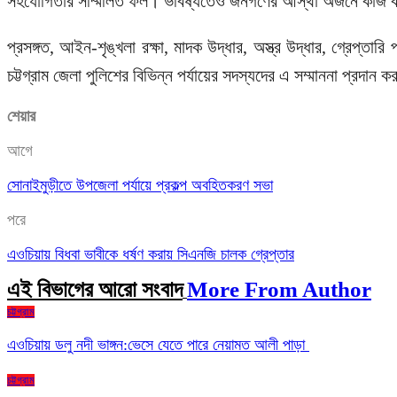
সহযোগিতার সম্মিলিত ফল। ভবিষ্যতেও জনগণের আস্থা অর্জনে কাজ করে 
প্রসঙ্গত, আইন-শৃঙ্খলা রক্ষা, মাদক উদ্ধার, অস্ত্র উদ্ধার, গ্রেপ্তা
চট্টগ্রাম জেলা পুলিশের বিভিন্ন পর্যায়ের সদস্যদের এ সম্মাননা প্রদান 
শেয়ার
আগে
সোনাইমুড়ীতে উপজেলা পর্যায়ে প্রকল্প অবহিতকরণ সভা
পরে
এওচিয়ায় বিধবা ভাবীকে ধর্ষণ করায় সিএনজি চালক গ্রেপ্তার
এই বিভাগের আরো সংবাদ
More From Author
চট্টগ্রাম
এওচিয়ায় ডলু নদী ভাঙ্গন:ভেসে যেতে পারে নেয়ামত আলী পাড়া
চট্টগ্রাম