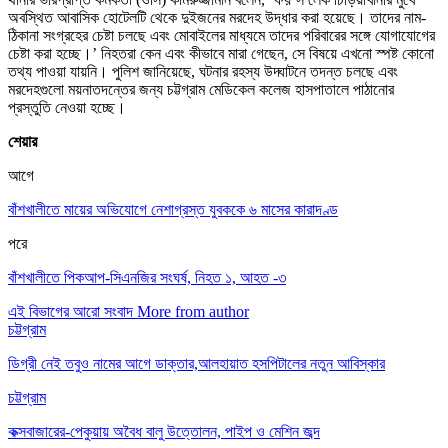
অবস্থিত আবাসিক হোটেলটি থেকে দুইজনের মরদেহ উদ্ধার করা হয়েছে। তাদের নাম-
ঠিকানা সংগ্রহের চেষ্টা চলছে এবং মোবাইলের মাধ্যমে তাদের পরিবারের সঙ্গে যোগাযোগের
চেষ্টা করা হচ্ছে।’ নিহতরা কেন এবং কীভাবে মারা গেছেন, সে বিষয়ে এখনো স্পষ্ট কোনো
তথ্য পাওয়া যায়নি। পুলিশ জানিয়েছে, ঘটনার রহস্য উদ্ঘাটনে তদন্ত চলছে এবং
মরদেহগুলো ময়নাতদন্তের জন্য চট্টগ্রাম মেডিকেল কলেজ হাসপাতালে পাঠানোর
প্রস্তুতি নেওয়া হচ্ছে।
শেয়ার
আগে
বাঁশখালীতে মায়ের অভিযোগে নেশাগ্রস্ত যুবককে ৬ মাসের কারাদণ্ড
পরে
বাঁশখালীতে পিকআপ-সিএনজির সংঘর্ষ, নিহত ১, আহত -৩
এই বিভাগের আরো সংবাদ
More from author
চট্টগ্রাম
ডিগ্রী নেই তবুও নামের আগে ডাক্তার,আলহায়াত হসপিটালের নতুন আবিস্কার
চট্টগ্রাম
কক্সবাজারের-পেকুয়ায় অবৈধ বালু উত্তোলন, পাইপ ও মেশিন জব্দ