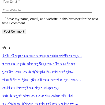
Save my name, email, and website in this browser for the next
time I comment.
সর্বশেষ
ডিগ্রী নেই তবুও নামের আগে ডাক্তার,আলহায়াত হসপিটালের নতুন…
কক্সবাজারের-পেকুয়ায় অবৈধ বালু উত্তোলন, পাইপ ও মেশিন জব্দ
ঘুষের টাকা ফেরত দেওয়ার প্রতিশ্রুতি দিয়ে গোপনে কর্মস্থল…
আওয়ামী লীগ অস্থিরতা সৃষ্টির চেষ্টা করছে, জনগণ তা গ্রহণ করবে…
লোহাগাড়ায় বিদ্যুৎস্পৃষ্ট হয়ে মাদ্রাসা ছাত্রের মৃত্যু
এওচিয়ায় ডলু নদী ভাঙ্গন:ভেসে যেতে পারে নেয়ামত আলী পাড়া
সাতকানিয়ায় ভূয়া চিকিৎসক :পড়াশোনা নেই তবুও তারা বিশেষজ্ঞ,…