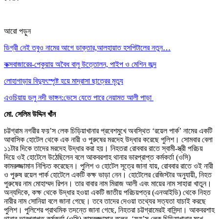
আরো পড়ুন
ডিগ্রী নেই তবুও নামের আগে ডাক্তার,আলহায়াত হসপিটালের নতুন…
কক্সবাজারের-পেকুয়ায় অবৈধ বালু উত্তোলন, পাইপ ও মেশিন জব্দ
লোহাগাড়ায় বিদ্যুৎস্পৃষ্ট হয়ে মাদ্রাসা ছাত্রের মৃত্যু
এওচিয়ায় ডলু নদী ভাঙ্গন:ভেসে যেতে পারে নেয়ামত আলী পাড়া
মো. সেলিম উদ্দিন খাঁন
চট্টগ্রাম নগরীর ফয়’স লেক চিড়িয়াখানার প্রবেশমুখে অবস্থিত ‘রয়েল পার্ক’ নামের একটি
আবাসিক হোটেল থেকে এক নারী ও পুরুষের মরদেহ উদ্ধার করেছে পুলিশ। সোমবার বেলা
১১টার দিকে তাদের মরদেহ উদ্ধার করা হয়। নিহতরা রোববার রাতে স্বামী-স্ত্রী পরিচয়
দিয়ে ওই হোটেলে উঠেছিলেন বলে আকবরশাহ থানার ভারপ্রাপ্ত কর্মকর্তা (ওসি)
কামরুজ্জামান নিশ্চিত করেছেন। পুলিশ ও হোটেল সূত্রে জানা যায়, রোববার রাতে ওই নারী
ও পুরুষ রয়েল পার্ক হোটেলে একটি কক্ষ ভাড়া নেন। হোটেলের রেজিস্টার অনুযায়ী, নিহত
পুরুষের নাম মোহাম্মদ রিপন। তার বাবার নাম মিরাজ আলী এবং মায়ের নাম সাহারা খাতুন।
অন্যদিকে, কক্ষ থেকে উদ্ধার হওয়া একটি জাতীয় পরিচয়পত্র (এনআইডি) থেকে নিহত
নারীর নাম সোনিয়া বলে জানা গেছে। তবে তাদের দেওয়া তথ্যের সত্যতা যাচাই করছে
পুলিশ। পুলিশের প্রাথমিক তদন্তে জানা গেছে, নিহতরা চট্টগ্রামেরই বাসিন্দা। আকবরশাহ
থানার ভারপ্রাপ্ত কর্মকর্তা (ওসি) কামরুজ্জামান বলেন, ‘ফয়’স লেক চিড়িয়াখানার মুখে