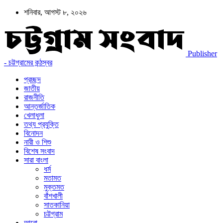
শনিবার, আগস্ট ৮, ২০২৬
Publisher
- চট্টগ্রামের কন্ঠস্বর
প্রচ্ছদ
জাতীয়
রাজনীতি
আন্তর্জাতিক
খেলাধুলা
তথ্য প্রযুক্তি
বিনোদন
নারী ও শিশু
বিশেষ সংবাদ
সারা বাংলা
ধর্ম
মতামত
মুক্তমত
বাঁশখালী
সাতকানিয়া
চট্টগ্রাম
আরো