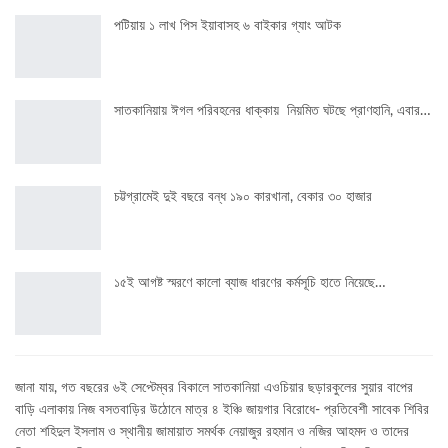
পটিয়ায় ১ লাখ পিস ইয়াবাসহ ৬ বাইকার গ্যাং আটক
সাতকানিয়ায় ঈগল পরিবহনের ধাক্কায় নিয়মিত ঘটছে প্রাণহানি, এবার…
চট্টগ্রামেই দুই বছরে বন্ধ ১৯০ কারখানা, বেকার ৩০ হাজার
১৫ই আগষ্ট স্মরণে কালো ব্যাজ ধারণের কর্মসূচি হাতে নিয়েছে…
জানা যায়, গত বছরের ৬ই সেপ্টেম্বর বিকালে সাতকানিয়া এওচিয়ার ছড়ারকুলের সুয়ার বাপের
বাড়ি এলাকায় নিজ বসতবাড়ির উঠোনে মাত্র ৪ ইঞ্চি জায়গার বিরোধে- প্রতিবেশী সাবেক শিবির
নেতা শহিদুল ইসলাম ও স্থানীয় জামায়াত সমর্থক নেয়াজুর রহমান ও নজির আহমদ ও তাদের