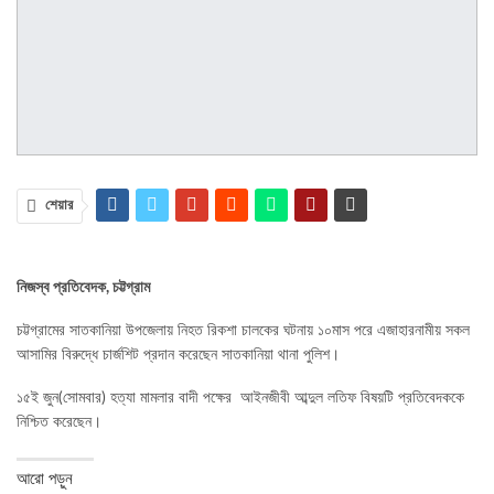
শেয়ার
নিজস্ব প্রতিবেদক, চট্টগ্রাম
চট্টগ্রামের সাতকানিয়া উপজেলায় নিহত রিকশা চালকের ঘটনায় ১০মাস পরে এজাহারনামীয় সকল
আসামির বিরুদ্ধে চার্জশিট প্রদান করেছেন সাতকানিয়া থানা পুলিশ।
১৫ই জুন(সোমবার) হত্যা মামলার বাদী পক্ষের আইনজীবী আব্দুল লতিফ বিষয়টি প্রতিবেদককে
নিশ্চিত করেছেন।
আরো পড়ুন