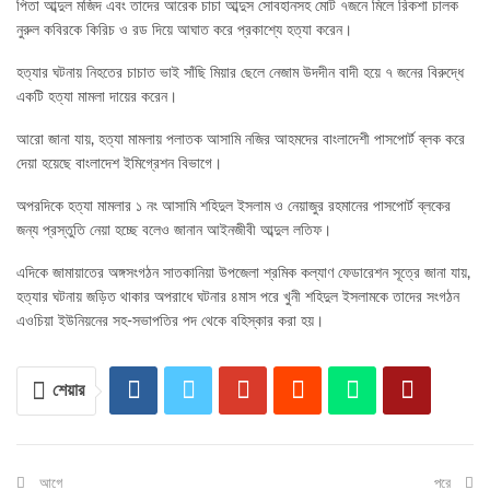
পিতা আব্দুল মজিদ এবং তাদের আরেক চাচা আব্দুস সোবহানসহ মোট ৭জনে মিলে রিকশা চালক
নুরুল কবিরকে কিরিচ ও রড দিয়ে আঘাত করে প্রকাশ্যে হত্যা করেন।
হত্যার ঘটনায় নিহতের চাচাত ভাই সাঁছি মিয়ার ছেলে নেজাম উদদীন বাদী হয়ে ৭ জনের বিরুদ্ধে
একটি হত্যা মামলা দায়ের করেন।
আরো জানা যায়, হত্যা মামলায় পলাতক আসামি নজির আহমদের বাংলাদেশী পাসপোর্ট ব্লক করে
দেয়া হয়েছে বাংলাদেশ ইমিগ্রেশন বিভাগে।
অপরদিকে হত্যা মামলার ১ নং আসামি শহিদুল ইসলাম ও নেয়াজুর রহমানের পাসপোর্ট ব্লকের
জন্য প্রস্তুতি নেয়া হচ্ছে বলেও জানান আইনজীবী আব্দুল লতিফ।
এদিকে জামায়াতের অঙ্গসংগঠন সাতকানিয়া উপজেলা শ্রমিক কল্যাণ ফেডারেশন সূত্রে জানা যায়,
হত্যার ঘটনায় জড়িত থাকার অপরাধে ঘটনার ৪মাস পরে খুনী শহিদুল ইসলামকে তাদের সংগঠন
এওচিয়া ইউনিয়নের সহ-সভাপতির পদ থেকে বহিস্কার করা হয়।
শেয়ার
আগে
পরে