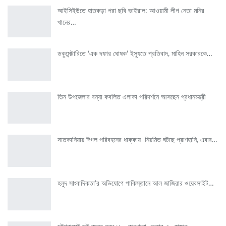
আইসিইউতে হাতকড়া পরা ছবি ভাইরাল: আওয়ামী লীগ নেতা মনির
খানের…
ডকুমেন্টারিতে ‘এক দফার ঘোষক’ ইস্যুতে প্রতিবাদ, মাহিন সরকারকে…
তিন উপজেলার বন্যা কবলিত এলাকা পরিদর্শনে আসছেন প্রধানমন্ত্রী
সাতকানিয়ায় ঈগল পরিবহনের ধাক্কায় নিয়মিত ঘটছে প্রাণহানি, এবার…
হলুদ সাংবাদিকতা’র অভিযোগে পাকিস্তানে আল জাজিরার ওয়েবসাইট…