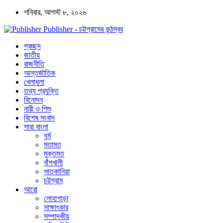
শনিবার, আগস্ট ৮, ২০২৬
Publisher - চট্টগ্রামের কন্ঠস্বর
প্রচ্ছদ
জাতীয়
রাজনীতি
আন্তর্জাতিক
খেলাধুলা
তথ্য প্রযুক্তি
বিনোদন
নারী ও শিশু
বিশেষ সংবাদ
সারা বাংলা
ধর্ম
মতামত
মুক্তমত
বাঁশখালী
সাতকানিয়া
চট্টগ্রাম
আরো
লোহাগাড়া
সাক্ষাৎকার
সম্পাদকীয়