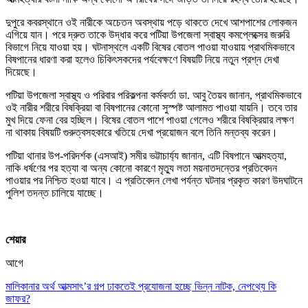
দুপুরে কবরস্থানে ওই নারীকে অচেতন অবস্থায় পড়ে থাকতে দেখে আশপাশের লোকজন
এগিয়ে যান। পরে দ্রুত তাকে উদ্ধার করে পটিয়া উপজেলা স্বাস্থ্য কমপ্লেক্সের জরুরি
বিভাগে নিয়ে যাওয়া হয়। ঘটনাস্থলে একটি বিষের বোতল পাওয়া যাওয়ায় প্রাথমিকভাবে
বিষপানের ধারণা করা হলেও চিকিৎসকদের পর্যবেক্ষণে বিষয়টি নিয়ে নতুন প্রশ্ন দেখা
দিয়েছে।
পটিয়া উপজেলা স্বাস্থ্য ও পরিবার পরিকল্পনা কর্মকর্তা ডা. আবু তৈয়ব জানান, প্রাথমিকভাবে
ওই নারীর শরীরে বিষক্রিয়া বা বিষপানের কোনো সুস্পষ্ট আলামত পাওয়া যায়নি। তবে তার
মুখ দিয়ে ফেনা বের হচ্ছিল। বিষের বোতল পাশে পাওয়া গেলেও শরীরে বিষক্রিয়ার লক্ষণ
না থাকায় বিষয়টি গুরুত্বসহকারে খতিয়ে দেখা প্রয়োজন বলে তিনি মন্তব্য করেন।
পটিয়া থানার উপ-পরিদর্শক (এসআই) সমীর ভট্টাচার্য্য জানান, এটি বিষপানে আত্মহত্যা,
নাকি ধর্ষণের পর হত্যা বা অন্য কোনো কারণে মৃত্যু লতা ময়নাতদন্তের প্রতিবেদন
পাওয়ার পর নিশ্চিত হওয়া যাবে। এ প্রতিবেদন লেখা পর্যন্ত ঘটনার প্রকৃত কারণ উদঘাটনে
পুলিশ তদন্ত চালিয়ে যাচ্ছে।
শেয়ার
আগে
মালিকানার অর্থ আত্মসাৎ’র গল্প ঢাকতেই প্রযোজনা হচ্ছে ভিন্ন নাটক, নেপথ্যে কি
জাফর?