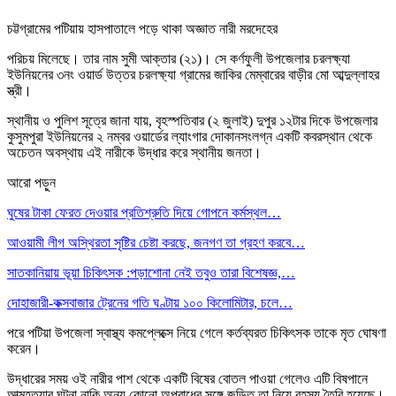
চট্টগ্রামের পটিয়ায় হাসপাতালে পড়ে থাকা অজ্ঞাত নারী মরদেহের
পরিচয় মিলেছে। তার নাম সুমী আক্তার (২১)। সে কর্ণফুলী উপজেলার চরলক্ষ্যা
ইউনিয়নের ৩নং ওয়ার্ড উত্তর চরলক্ষ্যা গ্রামের জাকির মেম্বারের বাড়ীর মো আব্দুল্লাহর
স্ত্রী।
স্থানীয় ও পুলিশ সূত্রে জানা যায়, বৃহস্পতিবার (২ জুলাই) দুপুর ১২টার দিকে উপজেলার
কুসুমপুরা ইউনিয়নের ২ নম্বর ওয়ার্ডের ল্যাংগার দোকানসংলগ্ন একটি কবরস্থান থেকে
অচেতন অবস্থায় এই নারীকে উদ্ধার করে স্থানীয় জনতা।
আরো পড়ুন
ঘুষের টাকা ফেরত দেওয়ার প্রতিশ্রুতি দিয়ে গোপনে কর্মস্থল…
আওয়ামী লীগ অস্থিরতা সৃষ্টির চেষ্টা করছে, জনগণ তা গ্রহণ করবে…
সাতকানিয়ায় ভূয়া চিকিৎসক :পড়াশোনা নেই তবুও তারা বিশেষজ্ঞ,…
দোহাজারী-কক্সবাজার ট্রেনের গতি ঘণ্টায় ১০০ কিলোমিটার, চলে…
পরে পটিয়া উপজেলা স্বাস্থ্য কমপ্লেক্সে নিয়ে গেলে কর্তব্যরত চিকিৎসক তাকে মৃত ঘোষণা
করেন।
উদ্ধারের সময় ওই নারীর পাশ থেকে একটি বিষের বোতল পাওয়া গেলেও এটি বিষপানে
আত্মহত্যার ঘটনা নাকি অন্য কোনো অপরাধের সঙ্গে জড়িত তা নিয়ে রহস্য তৈরি হয়েছে।