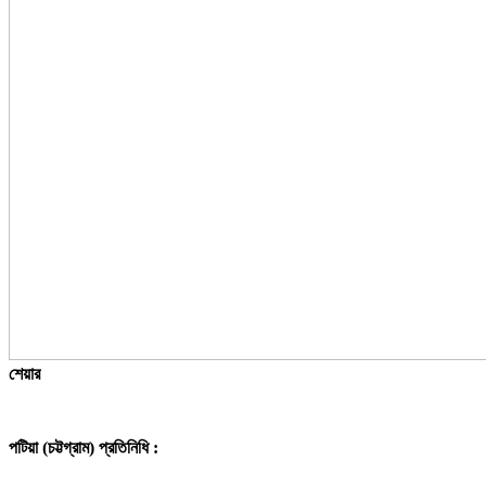
শেয়ার
পটিয়া (চট্টগ্রাম) প্রতিনিধি :