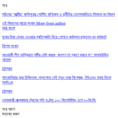
পরে
সচিবের ‘আত্মীয়’ জলিলুরের পোস্টিং বাণিজ্যে ও দুর্নীতির তেলেসমাতিতে বিপাকে বন বিভাগ
এই বিভাগের আরো সংবাদ
More from author
সারা বাংলা
ঘুষের টাকা ফেরত দেওয়ার প্রতিশ্রুতি দিয়ে গোপনে কর্মস্থল ছাড়লেন বন কর্মকর্তা
বিশেষ সংবাদ
আওয়ামী লীগ অস্থিরতা সৃষ্টির চেষ্টা করছে, জনগণ তা গ্রহণ করবে না’: সালাহউদ্দিন
আহমদ
চট্টগ্রাম
সাতকানিয়ায় ভূয়া চিকিৎসক :পড়াশোনা নেই তবুও তারা বিশেষজ্ঞ, ইউএনও বসায় দিলো
অর্থদণ্ড
চট্টগ্রাম
দোহাজারী-কক্সবাজার ট্রেনের গতি ঘণ্টায় ১০০ কিলোমিটার, চলে ৮০কি:মি:
পরে
আগে
মন্তব্য করুন