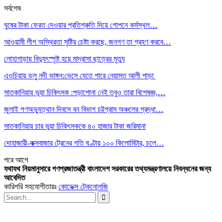
সর্বশেষ
ঘুষের টাকা ফেরত দেওয়ার প্রতিশ্রুতি দিয়ে গোপনে কর্মস্থল…
আওয়ামী লীগ অস্থিরতা সৃষ্টির চেষ্টা করছে, জনগণ তা গ্রহণ করবে…
লোহাগাড়ায় বিদ্যুৎস্পৃষ্ট হয়ে মাদ্রাসা ছাত্রের মৃত্যু
এওচিয়ায় ডলু নদী ভাঙ্গন:ভেসে যেতে পারে নেয়ামত আলী পাড়া
সাতকানিয়ায় ভূয়া চিকিৎসক :পড়াশোনা নেই তবুও তারা বিশেষজ্ঞ,…
জুলাই গণঅভ্যুত্থান দিবসে বন বিভাগ চট্টগ্রাম অঞ্চলের শ্রদ্ধা…
সাতকানিয়ায় চার ভুয়া চিকিৎসককে ৪০ হাজার টাকা জরিমানা
দোহাজারী-কক্সবাজার ট্রেনের গতি ঘণ্টায় ১০০ কিলোমিটার, চলে…
পরে
আগে
যথাযথ নিয়মানুসারে গণপ্রজাতন্ত্রী বাংলাদেশ সরকারের তথ্যমন্ত্রণালয়ে নিবন্ধনের জন্য
আবেদিত
কারিগরি সহযোগীতায়ঃ
কোডেক্স টেকনোলজি