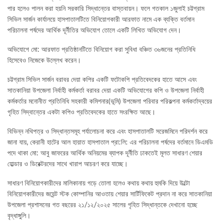
পার হলেও পালন করা হয়নি সরকারি সিদ্ধান্তের বাস্তবায়ন। ফলে গতকাল ১জুলাই চট্টগ্রাম
সিভিল সার্জন কার্যালয়ে হাসপাতালটিতে বিনিয়োগকারী আরফাত নামে এক ব্যক্তি বর্তমান
পরিচালনা পর্ষদের আর্থিক দূর্নীতির অভিযোগ তোলে একটি লিখিত অভিযোগ দেন।
অভিযোগে মো: আরফাত প্রতিষ্ঠানটিতে বিনিয়োগ করা সুবিধা বঞ্চিত ৩৬জনের প্রতিনিধি
হিসেবেও নিজেকে উল্লেখ করেন।
চট্টগ্রাম সিভিল সার্জন বরাবর দেয়া কপির একটি ফটোকপি প্রতিবেদকের হাতে আসে এবং
সাতকানিয়া উপজেলা নির্বাহী কর্মকর্তা বরাবর দেয়া একটি অভিযোগের কপি ও উপজেলা নির্বাহী
কর্মকর্তার মনোনীত প্রতিনিধি সহকারী কমিশনার(ভূমি) উপজেলা পরিবার পরিকল্পনা কর্মকর্তাদ্বয়ের
গৃহিত সিদ্বান্তের একটা কপিও প্রতিবেদকের হাতে সংরক্ষিত আছে।
বিভিন্ন নথিপত্র ও সিদ্ধান্তসমূহ পর্যালোচনা করে এবং হাসপাতালটি সরেজমিনে পরিদর্শন করে
জানা যায়, কেরানী হাটের আল হায়াত হাসপাতাল প্রা:লি: এর পরিচালনা পর্ষদের বর্তমানে ডিএমডি
পদে থাকা মো: আবু জাফরের আর্থিক অনিয়মের ব্যাপক দূর্নীতি ঢাকতেই মূলত সাধারণ শেয়ার
হোল্ডার ও ডিরেক্টরদের সাথে খারাপ আচরণ করে যাচ্ছে।
সাধারণ বিনিয়োগকারীদের মালিকানায় গড়ে তোলা হলেও কথায় কথায় হুমকি দিয়ে উল্টো
বিনিয়োগকারীদের জয়েন্ট স্টক কোম্পানির আওতায় শেয়ার সার্টিফিকেট প্রদান না করে সাতকানিয়া
উপজেলা প্রশাসনের গত বছরের ২১/১২/২০২৫ সালের গৃহিত সিদ্ধান্তকে দেখানো হচ্ছে
বৃদ্ধাঙ্গুলি।