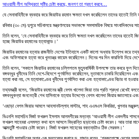
আওয়ামী লীগ অস্থিরতা সৃষ্টির চেষ্টা করছে, জনগণ তা গ্রহণ করবে…
যে সেনাবাহিনীকে ব্যবহার করে জিয়াউর রহমান ক্ষমতা দখল করেছিলেন তাদের হাতেই তিনি হত
রবিবার (৩০ মে) দুপুরে সচিবালয়ে মন্ত্রণালয়ের সভাকক্ষে সমসাময়িক বিষয়ে সাংবাদিকদের
তিনি বলেন, ‘যে সেনাবাহিনীকে ব্যবহার করে তিনি ক্ষমতা দখল করেছিলেন তাদের হাতেই জিয়
হচ্ছে জিয়াউর রহমানের হত্যাকান্ড।’
জিয়াউর রহমানের হত্যার রাজনীতি দেশের ইতিহাসে একটি কালো অধ্যায় উল্লেখ করে তথ্য ও সম্
এবং অফিসারকে হত্যা করে খুনতন্ত্র কায়েম করেছিলেন। দিনের পর দিন কারফিউ দিয়ে দেশে
তিনি বলেন, ‘সকালে জিয়াউর রহমানের চল্লিশতম মৃত্যুবার্ষিকী উপলক্ষে তার কবরে ফুল দি
বঙ্গবন্ধুর খুনীদের তিনি দেশে-বিদেশে পুণর্বাসিত করেছিলেন, দূতাবাসে চাকরি দিয়েছিলেন এবং
হত্যা করা নয়, সে হত্যাকাণ্ডের খুনীদের পুণর্বাসিত করা এবং হত্যাকাণ্ডের বিচার না হ
তথ্যমন্ত্রী বলেন, ‘জিয়াউর রহমানের স্ত্রী বেগম খালেদা জিয়া তার প্রতি শ্রদ্ধা রেখেই 
বঙ্গবন্ধুকন্যা জননেত্রী শেখ হাসিনাকে হত্যার উদ্দেশ্যে বেগম খালেদা জিয়ার জ্ঞাতসার
‘এছাড়া বেগম জিয়ার আমলে আহসানউল্লাহ মাস্টার, শাহ এএমএস কিবরিয়া, খুলনার মঞ্জুরুল, 
বিএনপি মহাসচিব মির্জা ফখরুল ইসলাম আলমগীরের মন্তব্য ‘আওয়ামী লীগ একদলীয় শাসনের চে
ফখরুল সাহেবরা এসমস্ত কথা বলে আসলে বিভ্রান্তি ছড়ানোর চেষ্টা করেন। আর তারা মাঝেমধ্য
আত্মতুষ্টি পাওয়ার চেষ্টা করেন। মির্জা ফখরুল সাহেবের বক্তব্যটাও ঠিক সেরকম।’
বিএনপি মহাসচিবের অপর এক মন্তব্যের জবাবে ড. হাছান বলেন, ‘প্রকৃতপক্ষে দেশের সমস্ত 