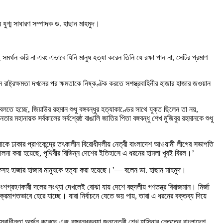
যুগ্ম সাধারণ সম্পাদক ড. হাছান মাহমুদ।
্থন করি না এবং এভাবে যিনি মানুষ হত্যা করেন তিনি যে রক্ষা পান না, সেটির প্রমাণ
 রাষ্ট্রক্ষমতা দখলের পর ক্ষমতাকে নিষ্কণ্টক করতে সশস্ত্রবাহিনীর হাজার হাজার জওয়ান
 হচ্ছে, জিয়াউর রহমান শুধু বঙ্গবন্ধুর হত্যাকাণ্ডের সাথে যুক্ত ছিলেন তা নয়,
র মহানায়ক সর্বকালের সর্বশ্রেষ্ঠ বাঙালি জাতির পিতা বঙ্গবন্ধু শেখ মুজিবুর রহমানকে শুধু
বালোকে ঢাকার প্রাণকেন্দ্রে তৎকালীন বিরোধীদলীয় নেত্রী বাংলাদেশ আওয়ামী লীগের সভাপতি
চালনা করা হয়েছে, পৃথিবীর বিভিন্ন দেশের ইতিহাসে এ ধরনের হামলা খুবই বিরল।’
বাদিকসহ হাজার হাজার মানুষকে হত্যা করা হয়েছে।’— বলেন ডা. হাছান মাহমুদ।
শগ্রহণকারী দলের সংখ্যা দেখলেই বোঝা যায় দেশে বহুদলীয় গণতন্ত্র বিরাজমান। মির্জা
্রমাগতভাবে হেরে যাচ্ছে। যারা নির্বাচনে যেতে ভয় পায়, তারা এ ধরনের বক্তব্য দিয়ে
াধীনতা অর্জন করেছে এবং বঙ্গবন্ধুকন্যা জননেত্রী শেখ হাসিনার নেতৃত্বে বাংলাদেশ