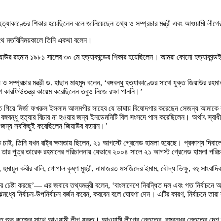
্যাকাণ্ডের শিকার হয়েছিলেন বলে জানিয়েছেন তথ্য ও সম্প্রচার মন্ত্রী এবং আওয়ামী লীগের 
 সাথে মতবিনিময়কালে তিনি একথা বলেন।
াউর রহমান ১৯৮১ সালের ৩০ মে হত্যাকান্ডের শিকার হয়েছিলেন। আমরা কোনো হত্যাকান্ডই সমর
প্রচার মন্ত্রী ড. হাছান মাহমুদ বলেন, ‘বঙ্গবন্ধু হত্যাকাণ্ডের সাথে যুক্ত জিয়াউর রহমান
 কারফিউতন্ত্র কায়েম করেছিলেন তবুও নিজে রক্ষা পাননি।’
তে গিয়ে মির্জা ফখরুল ইসলাম আলমগীর সাহেব যে ভাষায় বিষোদগার করেছেন সেজন্য আমাকে বলতে
 বঙ্গবন্ধু হত্যার বিচার না হওয়ার জন্য ইনডেমনিটি বিল সংসদে পাস করেছিলেন। অর্থাৎ স্বাধীনতা
ওয়ার জন্য সবকিছুই করেছিলেন জিয়াউর রহমান।’
বলতে চাই, তিনি যখন রাষ্ট্র ক্ষমতায় ছিলেন, ২১ আগস্টে গ্রেনেড হামলা হয়েছে। প্রকাশ্য দি
ে এবং তার পুত্র তারেক রহমানের পরিচালনায় যেভাবে ২০০৪ সালে ২১ আগস্ট গ্রেনেড হামলা পরি
হুমায়ুন কবীর বালি, গোপাল কৃষ্ণ মুহুরী, নামাজরত মসজিদের ইমাম, বৌদ্ধ ভিক্ষু, বহু সাং
ষ্টা করছে’— এর জবাবে তথ্যমন্ত্রী বলেন, ‘বাংলাদেশে নিবন্ধিত দল এবং গত নির্বাচনে অং
ে নির্বাচন-উপনির্বাচন বর্জন করেন, করবেন বলে ঘোষণা দেন। এটির কারণ, নির্বাচনে তারা ক
শুভ কাজের সাথে আওয়ামী লীগ যুক্ত। আওয়ামী লীগের নেতৃত্বে, বঙ্গবন্ধুর নেতৃত্বে দেশ স্ব