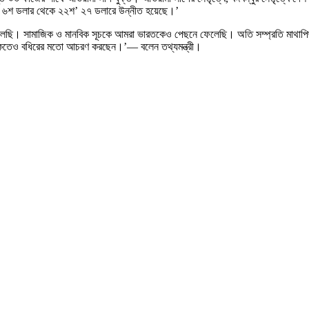
েয়ে ৬শ ডলার থেকে ২২শ’ ২৭ ডলারে উন্নীত হয়েছে।’
ফেলেছি। সামাজিক ও মানবিক সূচকে আমরা ভারতকেও পেছনে ফেলেছি। অতি সম্প্রতি মাথাপ
 থাকতেও বধিরের মতো আচরণ করছেন।’— বলেন তথ্যমন্ত্রী।