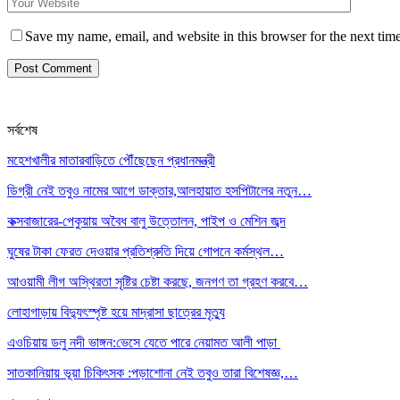
Save my name, email, and website in this browser for the next tim
সর্বশেষ
মহেশখালীর মাতারবাড়িতে পৌঁছেছেন প্রধানমন্ত্রী
ডিগ্রী নেই তবুও নামের আগে ডাক্তার,আলহায়াত হসপিটালের নতুন…
কক্সবাজারের-পেকুয়ায় অবৈধ বালু উত্তোলন, পাইপ ও মেশিন জব্দ
ঘুষের টাকা ফেরত দেওয়ার প্রতিশ্রুতি দিয়ে গোপনে কর্মস্থল…
আওয়ামী লীগ অস্থিরতা সৃষ্টির চেষ্টা করছে, জনগণ তা গ্রহণ করবে…
লোহাগাড়ায় বিদ্যুৎস্পৃষ্ট হয়ে মাদ্রাসা ছাত্রের মৃত্যু
এওচিয়ায় ডলু নদী ভাঙ্গন:ভেসে যেতে পারে নেয়ামত আলী পাড়া
সাতকানিয়ায় ভূয়া চিকিৎসক :পড়াশোনা নেই তবুও তারা বিশেষজ্ঞ,…