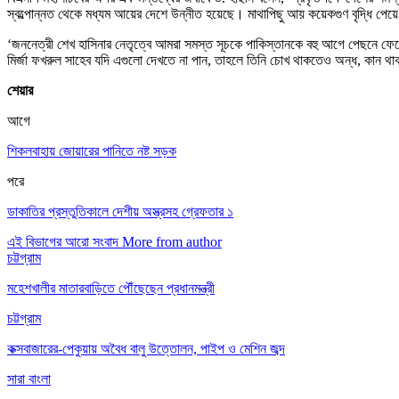
স্বল্পোন্নত থেকে মধ্যম আয়ের দেশে উন্নীত হয়েছে। মাথাপিছু আয় কয়েকগুণ বৃদ্ধি প
‘জননেত্রী শেখ হাসিনার নেতৃত্বে আমরা সমস্ত সূচকে পাকিস্তানকে বহু আগে পেছনে 
মির্জা ফখরুল সাহেব যদি এগুলো দেখতে না পান, তাহলে তিনি চোখ থাকতেও অন্ধ, কান
শেয়ার
আগে
শিকলবাহায় জোয়ারের পানিতে নষ্ট সড়ক
পরে
ডাকাতির প্রস্তুতিকালে দেশীয় অস্ত্রসহ গ্রেফতার ১
এই বিভাগের আরো সংবাদ
More from author
চট্টগ্রাম
মহেশখালীর মাতারবাড়িতে পৌঁছেছেন প্রধানমন্ত্রী
চট্টগ্রাম
কক্সবাজারের-পেকুয়ায় অবৈধ বালু উত্তোলন, পাইপ ও মেশিন জব্দ
সারা বাংলা