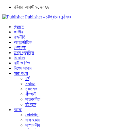
রবিবার, আগস্ট ৯, ২০২৬
Publisher - চট্টগ্রামের কন্ঠস্বর
প্রচ্ছদ
জাতীয়
রাজনীতি
আন্তর্জাতিক
খেলাধুলা
তথ্য প্রযুক্তি
বিনোদন
নারী ও শিশু
বিশেষ সংবাদ
সারা বাংলা
ধর্ম
মতামত
মুক্তমত
বাঁশখালী
সাতকানিয়া
চট্টগ্রাম
আরো
লোহাগাড়া
সাক্ষাৎকার
সম্পাদকীয়