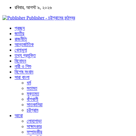
রবিবার, আগস্ট ৯, ২০২৬
Publisher - চট্টগ্রামের কন্ঠস্বর
প্রচ্ছদ
জাতীয়
রাজনীতি
আন্তর্জাতিক
খেলাধুলা
তথ্য প্রযুক্তি
বিনোদন
নারী ও শিশু
বিশেষ সংবাদ
সারা বাংলা
ধর্ম
মতামত
মুক্তমত
বাঁশখালী
সাতকানিয়া
চট্টগ্রাম
আরো
লোহাগাড়া
সাক্ষাৎকার
সম্পাদকীয়