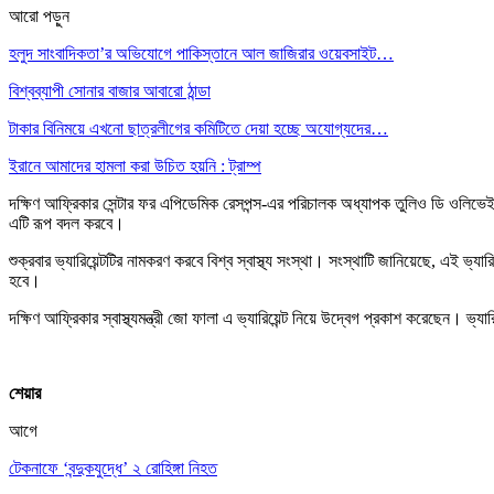
আরো পড়ুন
হলুদ সাংবাদিকতা’র অভিযোগে পাকিস্তানে আল জাজিরার ওয়েবসাইট…
বিশ্বব্যাপী সোনার বাজার আবারো ঠান্ডা
টাকার বিনিময়ে এখনো ছাত্রলীগের কমিটিতে দেয়া হচ্ছে অযোগ্যদের…
ইরানে আমাদের হামলা করা উচিত হয়নি : ট্রাম্প
দক্ষিণ আফ্রিকার সেন্টার ফর এপিডেমিক রেসপন্স-এর পরিচালক অধ্যাপক তুলিও ডি ওলিভেইরা
এটি রূপ বদল করবে।
শুক্রবার ভ্যারিয়েন্টটির নামকরণ করবে বিশ্ব স্বাস্থ্য সংস্থা। সংস্থাটি জানিয়েছে, এই ভ্য
হবে।
দক্ষিণ আফ্রিকার স্বাস্থ্যমন্ত্রী জো ফালা এ ভ্যারিয়েন্ট নিয়ে উদ্বেগ প্রকাশ করেছেন। ভ
শেয়ার
আগে
টেকনাফে ‘বন্দুকযুদ্ধে’ ২ রোহিঙ্গা নিহত