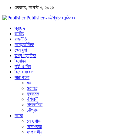
শুক্রবার, আগস্ট ৭, ২০২৬
Publisher - চট্টগ্রামের কন্ঠস্বর
প্রচ্ছদ
জাতীয়
রাজনীতি
আন্তর্জাতিক
খেলাধুলা
তথ্য প্রযুক্তি
বিনোদন
নারী ও শিশু
বিশেষ সংবাদ
সারা বাংলা
ধর্ম
মতামত
মুক্তমত
বাঁশখালী
সাতকানিয়া
চট্টগ্রাম
আরো
লোহাগাড়া
সাক্ষাৎকার
সম্পাদকীয়