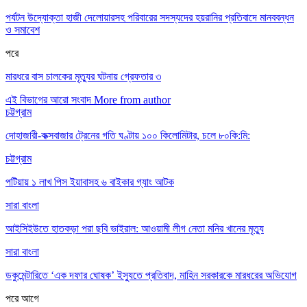
পর্যটন উদ্যোক্তা হাজী দেলোয়ারসহ পরিবারের সদস্যদের হয়রানির প্রতিবাদে মানববন্ধন
ও সমাবেশ
পরে
মারধরে বাস চালকের মৃত্যুর ঘটনায় গ্রেফতার ৩
এই বিভাগের আরো সংবাদ
More from author
চট্টগ্রাম
দোহাজারী-কক্সবাজার ট্রেনের গতি ঘণ্টায় ১০০ কিলোমিটার, চলে ৮০কি:মি:
চট্টগ্রাম
পটিয়ায় ১ লাখ পিস ইয়াবাসহ ৬ বাইকার গ্যাং আটক
সারা বাংলা
আইসিইউতে হাতকড়া পরা ছবি ভাইরাল: আওয়ামী লীগ নেতা মনির খানের মৃত্যু
সারা বাংলা
ডকুমেন্টারিতে ‘এক দফার ঘোষক’ ইস্যুতে প্রতিবাদ, মাহিন সরকারকে মারধরের অভিযোগ
পরে
আগে