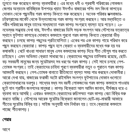
তুলতে শুরু করেছেন কাপড় ব্যবসায়ীরা। এর মধ্যে ধনী ও প্রবাসী পরিবারের লোকজন
জেলার অন্যতম বানিজ্যিক উপশহর খ্যাত ঈদগাঁও বাজারের শপিং মল কিংবা কাপড়ের
দোকান থেকে পছন্দনীয় গরম কাপড় কিনতে শুরু করেছেন। অনেক পরিবার কক্সবাজার-
চট্রগ্রামের মার্কেট থেকে উন্নতমানের গরম কাপড় সংগ্রহ করছেন। আর মধ্যবিত্ত ও
গরীব পরিবারের মানুষ তাদের সাধ্যমতো গরম কাপড় সংগ্রহে ব্যস্ত হয়ে পড়েন। ২৮
নভেম্বর সন্ধ্যায় দেখা যায়, ঈদগাঁও বাজারের ডিসি সড়ক সংলগ্ন আর স্টেশনের যত্রতত্র
স্থানে ফুটপাত কাপড়ের দোকানে কমদামে পুরনো গরম কাপড় কিনতে ক্রেতারা ভীড়
করছেন। চলছে কাপড় পছন্দের প্রতিযোগিতা। একের পর এক কাপড় গায়ে পরিধান করে
পছন্দ করছেন ক্রেতারা। কাপড় পছন্দ হলে ক্রেতা ও ব্যবসায়ীদের মধ্যে শুরু হয় দর
কষাকষি। খেটে খাওয়া সাধারণ মানুষ এসব কমদামের কাপড় দিয়ে শীত মৌসুম পার করতে
চাইছেন। এমন অভিমত ক্রেতা সাধারণের। ক্রেতাদের পছন্দের তালিকায় রয়েছে, ছোট-
বড় সববয়সী মানুষের জন্য সুয়েটারসহ সব ধরণের গরম কাপড়। সেই সাথে চলছে লেপ-
তোষক সংগ্রহ। তাই ক্রেতাদের চাহিদা পুরণে ব্যবসায়ীরা নতুন ও পুরাতন গরম কাপড়
আমদানী করছেন। লেপ-তোষক বানাতে রীতিমতো ব্যস্ত সময় পার করছেন দোকানীরা।
আরো দেখা যায়, বাজারের ফরাজী অটো রাইসমিল সংলগ্ন ফুটপাতের দোকান গুলোতে
ক্রেতাসাধারনের ভরপুর। সাধ্যের মধ্য সব বয়সী লোকজনের গরম কাপড় কমদামে পাওয়ায়
ছুটে যান গ্রামীন জনপদের মানুষরা। কাপড় বিক্রেতা আল আমিন জানান, দীর্ঘবছর ধরে এ
ব্যবসা করে আসছি। এবারও কমদামে ক্রেতাদের রুচিসম্মত গরম কাপড় বেচা বিক্রি শুরু
করতে যাচ্ছি। স্টেশনের আরেক সুয়েটার বিক্রেতা জানালেন ছোট-বড়-মাঝারী আকারে
শীতের সুয়েটার বিক্রি হয়। সাইজ অনুযায়ী দাম নির্ধারন হয়। তবে ক্রেতারা কমদামে
পাচ্ছে শীতকাপড়।
শেয়ার
আগে