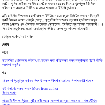
ভোট। পূর্বের ভোটসহ সবমিলিয়ে মোট ৮ হাজার ১৯৯ ভোট পেয়ে খুরুশকুল ইউনিয়ন
পরিষদের চেয়ারম্যান নির্বাচিত হয়েছেন শাহজাহান ছিদ্দিকী (নৌকা)।
এদিকে উখিয়া উপজেলার হলদিয়াপালং ইউনিয়নে চেয়ারম্যান নির্বাচিত হয়েছেন বিদ্রোহী
প্রার্থী ইমরুল কায়েস চৌধুরী (ঘোড়া), কুতুবদিয়া উপজেলার বড়খোপ ইউনিয়নে আবুল
কালাম (নৌকা) এবং টেকনাফ উপজেলার হোয়াইক্যং ইউনিয়নে নুর আহমদ আনোয়ারী। এ
নিয়ে টানা চতুর্থবারের মতো চেয়ারম্যান নির্বাচিত হলেন নুর আহমদ আনোয়ারী।
চট্টগ্রাম সংবাদ / আই এইচ
শেয়ার
আগে
সাতকানিয়া পৌরসভায় ভবিষ্যৎ বাংলাদেশে নগর পরিচালনার জন্য সম্ভাব্যতা যাচাই শীর্ষক
কর্মশালা অনুষ্ঠিত
পরে
২৪তম শান্তিচুক্তি স্বাক্ষর দিবস উপলক্ষে দীঘিনালা জোনের শিক্ষাসামগ্রী প্রদান
এই বিভাগের আরো সংবাদ
More from author
বিশেষ সংবাদ
আওয়ামী লীগ অস্থিরতা সৃষ্টির চেষ্টা করছে, জনগণ তা গ্রহণ করবে না’: সালাহউদ্দিন
আহমদ