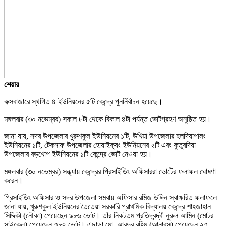
শেয়ার
কক্সবাজারে স্থগিত ৪ ইউনিয়নের ৫টি কেন্দ্রে পুনর্নির্বাচন হয়েছে।
মঙ্গলবার (৩০ নভেম্বর) সকাল ৮টা থেকে বিকাল ৪টা পর্যন্ত ভোটগ্রহণ অনুষ্ঠিত হয়।
জানা যায়, সদর উপজেলার খুরুশকুল ইউনিয়নের ১টি, উখিয়া উপজেলার হলদিয়াপালং
ইউনিয়নের ১টি, টেকনাফ উপজেলার হোয়াইক্যং ইউনিয়নের ২টি এবং কুতুবদিয়া
উপজেলার বড়খোপ ইউনিয়নের ১টি কেন্দ্রে ভোট নেওয়া হয়।
মঙ্গলবার (৩০ নভেম্বর) সন্ধ্যায় কেন্দ্রের প্রিসাইডিং অফিসাররা ভোটের ফলাফল ঘোষণা
করেন।
প্রিসাইডিং অফিসার ও সদর উপজেলা সমবায় অফিসার রমিজ উদ্দিন স্বাক্ষরিত ফলাফলে
জানা যায়, খুরুশকুল ইউনিয়নের তৈতেয়া সরকারি প্রাথমিক বিদ্যালয় কেন্দ্রে শাহজাহান
সিদ্দিকী (নৌকা) পেয়েছেন ৯৮৬ ভোট। তাঁর নিকটতম প্রতিদ্বন্দ্বী নুরুল আমিন (মোটর
সাইকেল) পেয়েছেন ৭৮২ ভোট। এছাড়া মো. আবদুর রহিম (আনারস) পেয়েছেন ২৭