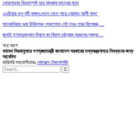
লোহাগাড়ায় বিদ্যুৎস্পৃষ্ট হয়ে মাদ্রাসা ছাত্রের মৃত্যু
এওচিয়ায় ডলু নদী ভাঙ্গন:ভেসে যেতে পারে নেয়ামত আলী পাড়া
সাতকানিয়ায় ভূয়া চিকিৎসক :পড়াশোনা নেই তবুও তারা বিশেষজ্ঞ,…
জুলাই গণঅভ্যুত্থান দিবসে বন বিভাগ চট্টগ্রাম অঞ্চলের শ্রদ্ধা…
পরে
আগে
যথাযথ নিয়মানুসারে গণপ্রজাতন্ত্রী বাংলাদেশ সরকারের তথ্যমন্ত্রণালয়ে নিবন্ধনের জন্য
আবেদিত
কারিগরি সহযোগীতায়ঃ
কোডেক্স টেকনোলজি