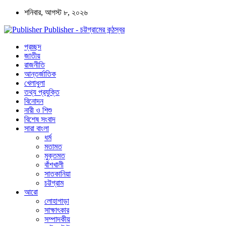
শনিবার, আগস্ট ৮, ২০২৬
Publisher - চট্টগ্রামের কন্ঠস্বর
প্রচ্ছদ
জাতীয়
রাজনীতি
আন্তর্জাতিক
খেলাধুলা
তথ্য প্রযুক্তি
বিনোদন
নারী ও শিশু
বিশেষ সংবাদ
সারা বাংলা
ধর্ম
মতামত
মুক্তমত
বাঁশখালী
সাতকানিয়া
চট্টগ্রাম
আরো
লোহাগাড়া
সাক্ষাৎকার
সম্পাদকীয়