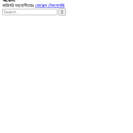
আবেদিত
কারিগরি সহযোগীতায়ঃ
কোডেক্স টেকনোলজি