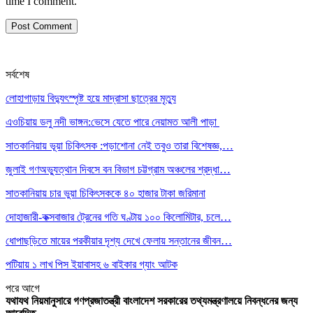
time I comment.
সর্বশেষ
লোহাগাড়ায় বিদ্যুৎস্পৃষ্ট হয়ে মাদ্রাসা ছাত্রের মৃত্যু
এওচিয়ায় ডলু নদী ভাঙ্গন:ভেসে যেতে পারে নেয়ামত আলী পাড়া
সাতকানিয়ায় ভূয়া চিকিৎসক :পড়াশোনা নেই তবুও তারা বিশেষজ্ঞ,…
জুলাই গণঅভ্যুত্থান দিবসে বন বিভাগ চট্টগ্রাম অঞ্চলের শ্রদ্ধা…
সাতকানিয়ায় চার ভুয়া চিকিৎসককে ৪০ হাজার টাকা জরিমানা
দোহাজারী-কক্সবাজার ট্রেনের গতি ঘণ্টায় ১০০ কিলোমিটার, চলে…
ধোপাছড়িতে মায়ের পরকীয়ার দৃশ্য দেখে ফেলায় সন্তানের জীবন…
পটিয়ায় ১ লাখ পিস ইয়াবাসহ ৬ বাইকার গ্যাং আটক
পরে
আগে
যথাযথ নিয়মানুসারে গণপ্রজাতন্ত্রী বাংলাদেশ সরকারের তথ্যমন্ত্রণালয়ে নিবন্ধনের জন্য