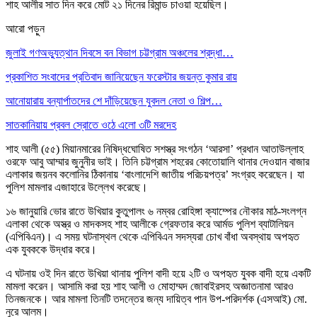
শাহ আলীর সাত দিন করে মোট ২১ দিনের রিমান্ড চাওয়া হয়েছিল।
আরো পড়ুন
জুলাই গণঅভ্যুত্থান দিবসে বন বিভাগ চট্টগ্রাম অঞ্চলের শ্রদ্ধা…
প্রকাশিত সংবাদের প্রতিবাদ জানিয়েছেন ফরেস্টার জয়ন্ত কুমার রায়
আনোয়ারায় বন্যার্পাতদের শে দাঁড়িয়েছেন যুবদল নেতা ও শিল্প…
সাতকানিয়ায় প্রবল স্রোতে ওঠে এলো ৩টি মরদেহ
শাহ আলী (৫৫) মিয়ানমারের নিষিদ্ধঘোষিত সশস্ত্র সংগঠন ‘আরসা’ প্রধান আতাউল্লাহ
ওরফে আবু আম্মার জুনুনীর ভাই। তিনি চট্টগ্রাম শহরের কোতোয়ালি থানার দেওয়ান বাজার
এলাকার জয়নব কলোনির ঠিকানায় ‘বাংলাদেশি জাতীয় পরিচয়পত্র’ সংগ্রহ করেছেন। যা
পুলিশ মামলার এজাহারে উল্লেখ করেছে।
১৬ জানুয়ারি ভোর রাতে উখিয়ার কুতুপালং ৬ নম্বর রোহিঙ্গা ক্যাম্পের নৌকার মাঠ-সংলগ্ন
এলাকা থেকে অস্ত্র ও মাদকসহ শাহ আলীকে গ্রেফতার করে আর্মড পুলিশ ব্যাটালিয়ন
(এপিবিএন)। এ সময় ঘটনাস্থল থেকে এপিবিএন সদস্যরা চোখ বাঁধা অবস্থায় অপহৃত
এক যুবককে উদ্ধার করে।
এ ঘটনায় ওই দিন রাতে উখিয়া থানায় পুলিশ বাদী হয়ে ২টি ও অপহৃত যুবক বাদী হয়ে একটি
মামলা করেন। আসামি করা হয় শাহ আলী ও মোহাম্মদ জোবাইরসহ অজ্ঞাতনামা আরও
তিনজনকে। আর মামলা তিনটি তদন্তের জন্য দায়িত্ব পান উপ-পরিদর্শক (এসআই) মো.
নুরে আলম।