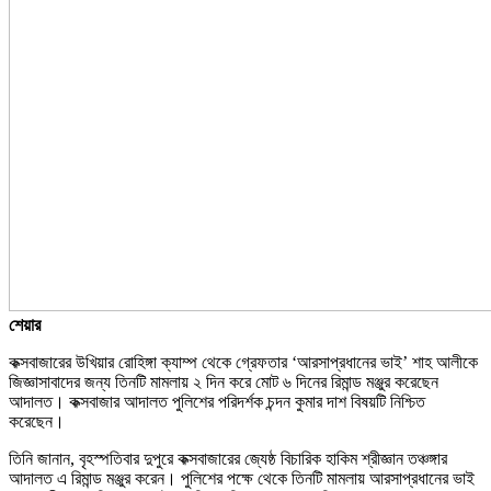
শেয়ার
কক্সবাজারের উখিয়ার রোহিঙ্গা ক্যাম্প থেকে গ্রেফতার ‘আরসাপ্রধানের ভাই’ শাহ আলীকে
জিজ্ঞাসাবাদের জন্য তিনটি মামলায় ২ দিন করে মোট ৬ দিনের রিমান্ড মঞ্জুর করেছেন
আদালত। কক্সবাজার আদালত পুলিশের পরিদর্শক চন্দন কুমার দাশ বিষয়টি নিশ্চিত
করেছেন।
তিনি জানান, বৃহস্পতিবার দুপুরে কক্সবাজারের জ্যেষ্ঠ বিচারিক হাকিম শ্রীজ্ঞান তঞ্চঙ্গার
আদালত এ রিমান্ড মঞ্জুর করেন। পুলিশের পক্ষে থেকে তিনটি মামলায় আরসাপ্রধানের ভাই