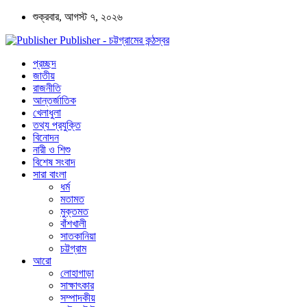
শুক্রবার, আগস্ট ৭, ২০২৬
Publisher - চট্টগ্রামের কন্ঠস্বর
প্রচ্ছদ
জাতীয়
রাজনীতি
আন্তর্জাতিক
খেলাধুলা
তথ্য প্রযুক্তি
বিনোদন
নারী ও শিশু
বিশেষ সংবাদ
সারা বাংলা
ধর্ম
মতামত
মুক্তমত
বাঁশখালী
সাতকানিয়া
চট্টগ্রাম
আরো
লোহাগাড়া
সাক্ষাৎকার
সম্পাদকীয়