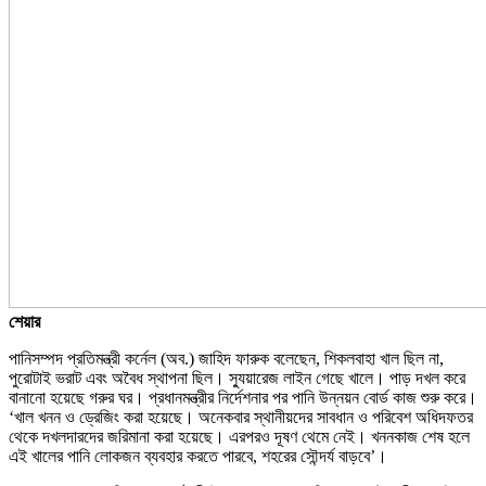
শেয়ার
পানিসম্পদ প্রতিমন্ত্রী কর্নেল (অব.) জাহিদ ফারুক বলেছেন, শিকলবাহা খাল ছিল না,
পুরোটাই ভরাট এবং অবৈধ স্থাপনা ছিল। স্যুয়ারেজ লাইন গেছে খালে। পাড় দখল করে
বানানো হয়েছে গরুর ঘর। প্রধানমন্ত্রীর নির্দেশনার পর পানি উন্নয়ন বোর্ড কাজ শুরু করে।
‘খাল খনন ও ড্রেজিং করা হয়েছে। অনেকবার স্থানীয়দের সাবধান ও পরিবেশ অধিদফতর
থেকে দখলদারদের জরিমানা করা হয়েছে। এরপরও দূষণ থেমে নেই। খননকাজ শেষ হলে
এই খালের পানি লোকজন ব্যবহার করতে পারবে, শহরের সৌন্দর্য বাড়বে’।