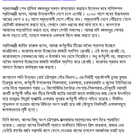
প্রধানমন্ত্রী শেখ হাসিনা বঙ্গবন্ধুর স্বপ্ন বাস্তবায়ন করছেন উল্লেখ করে পানিসম্পদ
প্রতিমন্ত্রী বলেন, আমরা উন্নয়নশীল দেশে চলে এসেছি। ২০৩০ সালে মধ্যে উচ্চমধ্যম
আয়ের দেশে ও ৪১ সালে সমৃদ্ধশালী দেশে পৌঁছে যাব। সমৃদ্ধশালী দেশে পৌঁছাতে গেলে
ছোটখাট কাজগুলো করতে হবে, সেখানে কোন ধরনের বাধা মানা হবে না। জনগণকে
আমাদের সহযোগিতা করতে হবে, কারণ দেশটা সকলের। আমরা যদি বঙ্গবন্ধুর সোনার
বাংলা গড়তে চাই, তাহলে সকলকে একসঙ্গে মিলে কাজ করতে হবে।
প্রতিমন্ত্রী জাহিদ ফারুক বলেন, আমরা কর্ণফুলীর তীরের অবৈধ স্থাপনা উচ্ছেদ
করেছিলাম। করোনার জন্য উচ্ছেদের কাজটা স্থগিত রেখেছি। এই জন্য রেখেছি যে,
করোনাকালে লোকজনের আয় ও উপার্জন সব থেমে গিয়েছিল। শুধু কর্ণফুলী নয়, সারাদেশে
অবৈধ স্থাপনা উচ্ছেদের কাজটা সাময়িক স্থগিত করে রেখেছি। করোনার প্রভাব কমে
আসলে উচ্ছেদ কার্যক্রম শুরু করবো।
বাংলাদেশ পানি উন্নয়ন বোর্ড চট্টগ্রাম পৌর বিভাগ-১ এর নির্বাহী প্রকৌশলী তন্ময় কুমার
ত্রিপুরা বলেন, কর্ণফুলী উপজেলার শিকলবাহা, চরলক্ষ্যা, চরপাথরঘাটা ও জুলধা ইউনিয়নের
ওপর দিয়ে প্রবহমান প্রায় ১২ কিলোমিটার দৈর্ঘ্যের লেংগ্যা-শিকলবাহা-চৌমুহনী নয়াহাট
খালটি কর্ণফুলী নদীর বাম তীরে ফিসারী ঘাটের নয়াহাট জামে মসজিদের কাছ থেকে উৎপত্তি
হয়ে ডায়মন্ড সিমেন্ট ফ্যাক্টরি এলাকায় পুনরায় কর্ণফুলী নদীতে পতিত হয়েছে। দীর্ঘদিন
পুনঃখনন না হওয়ায় খালের বিভিন্ন অংশ ভরাট হয়ে বর্ষা মৌসুমে নিকটবর্তী এলাকাসমূহে
জলাবদ্ধতার সৃষ্টি হতো।
তিনি জানান, খালের কিছু অংশ চট্টগ্রাম-কক্সবাজার মহাসড়কের পাশ দিয়ে প্রবাহিত
হয়েছে। এছাড়া খালের নিকটবর্তী স্থানে অবস্থিত বিভিন্ন শিল্প কারখানা, বাজার এবং
ডেইরি ফার্মের বর্জ্য সরাসরি খালে ফেলে দেওয়ায় খালের তলদেশ আবর্জনায় ভরাট হয়ে