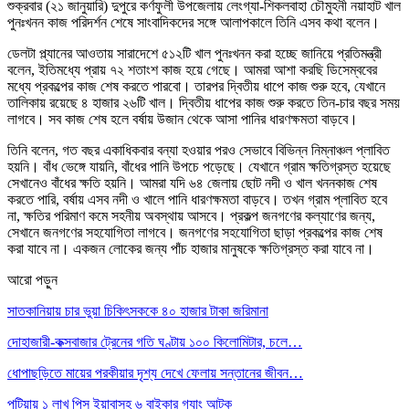
শুক্রবার (২১ জানুয়ারি) দুপুরে কর্ণফুলী উপজেলায় লেংগ্যা-শিকলবাহা চৌমুহনী নয়াহাট খাল
পুনঃখনন কাজ পরিদর্শন শেষে সাংবাদিকদের সঙ্গে আলাপকালে তিনি এসব কথা বলেন।
ডেলটা প্ল্যানের আওতায় সারাদেশে ৫১২টি খাল পুনঃখনন করা হচ্ছে জানিয়ে প্রতিমন্ত্রী
বলেন, ইতিমধ্যে প্রায় ৭২ শতাংশ কাজ হয়ে গেছে। আমরা আশা করছি ডিসেম্ববের
মধ্যে প্রকল্পের কাজ শেষ করতে পারবো। তারপর দ্বিতীয় ধাপে কাজ শুরু হবে, যেখানে
তালিকায় রয়েছে ৪ হাজার ২৬টি খাল। দ্বিতীয় ধাপের কাজ শুরু করতে তিন-চার বছর সময়
লাগবে। সব কাজ শেষ হলে বর্ষায় উজান থেকে আসা পানির ধারণক্ষমতা বাড়বে।
তিনি বলেন, গত বছর একাধিকবার বন্যা হওয়ার পরও সেভাবে বিভিন্ন নিম্নাঞ্চল প্লাবিত
হয়নি। বাঁধ ভেঙ্গে যায়নি, বাঁধের পানি উপচে পড়েছে। যেখানে গ্রাম ক্ষতিগ্রস্ত হয়েছে
সেখানেও বাঁধের ক্ষতি হয়নি। আমরা যদি ৬৪ জেলায় ছোট নদী ও খাল খননকাজ শেষ
করতে পারি, বর্ষায় এসব নদী ও খালে পানি ধারণক্ষমতা বাড়বে। তখন গ্রাম প্লাবিত হবে
না, ক্ষতির পরিমাণ কমে সহনীয় অবস্থায় আসবে। প্রকল্প জনগণের কল্যাণের জন্য,
সেখানে জনগণের সহযোগিতা লাগবে। জনগণের সহযোগিতা ছাড়া প্রকল্পের কাজ শেষ
করা যাবে না। একজন লোকের জন্য পাঁচ হাজার মানুষকে ক্ষতিগ্রস্ত করা যাবে না।
আরো পড়ুন
সাতকানিয়ায় চার ভুয়া চিকিৎসককে ৪০ হাজার টাকা জরিমানা
দোহাজারী-কক্সবাজার ট্রেনের গতি ঘণ্টায় ১০০ কিলোমিটার, চলে…
ধোপাছড়িতে মায়ের পরকীয়ার দৃশ্য দেখে ফেলায় সন্তানের জীবন…
পটিয়ায় ১ লাখ পিস ইয়াবাসহ ৬ বাইকার গ্যাং আটক