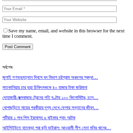
Save my name, email, and website in this browser for the next
time I comment.
সর্বশেষ
জুলাই গণঅভ্যুত্থান দিবসে বন বিভাগ চট্টগ্রাম অঞ্চলের শ্রদ্ধা…
সাতকানিয়ায় চার ভুয়া চিকিৎসককে ৪০ হাজার টাকা জরিমানা
দোহাজারী-কক্সবাজার ট্রেনের গতি ঘণ্টায় ১০০ কিলোমিটার, চলে…
ধোপাছড়িতে মায়ের পরকীয়ার দৃশ্য দেখে ফেলায় সন্তানের জীবন…
পটিয়ায় ১ লাখ পিস ইয়াবাসহ ৬ বাইকার গ্যাং আটক
আইসিইউতে হাতকড়া পরা ছবি ভাইরাল: আওয়ামী লীগ নেতা মনির খানের…