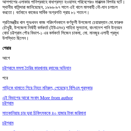
আশপাশের এলাকায় পানিপ্রবাহে বাধাগ্রস্ত হওয়াসহ পরিবেশেরও মারাত্মক বিপর্যয় ঘটে।
স্থানীয় বাসিন্দারা জানিয়েছেন, ১৯৯৬-৯৭ সালে এই খালে মালবাহী নৌ-যান চলাচল
করতো। বর্তমানে কাজের সার্বিক অগ্রগতি প্রায় ৮১ শতাংশ।
প্রতিমন্ত্রীর খাল পুনঃখনন কাজ পরিদর্শনকালে কর্ণফুলী উপজেলা চেয়ারম্যান মো.ফারুক
চৌধুরী, উপজেলা নির্বাহী কর্মকর্তা (ইউএনও) শাহিনা সুলতানা, বাংলাদেশ পানি উন্নয়ন
বোর্ড চট্টগ্রাম পৌর বিভাগ-১ এর কর্মকর্তা সিজেন চাকমা, মো. মানজুর এলাহী প্রমুখ
উপস্থিত ছিলেন।
শেয়ার
আগে
চট্টগ্রামে মসলা তৈরির কারখানায় র‌্যাবের অভিযান
পরে
গাড়িকে থামাতে গিয়ে নিহত মনিরুল, পেয়েছেন বিপিএম পুরস্কার
এই বিভাগের আরো সংবাদ
More from author
চট্টগ্রাম
সাতকানিয়ায় চার ভুয়া চিকিৎসককে ৪০ হাজার টাকা জরিমানা
চট্টগ্রাম