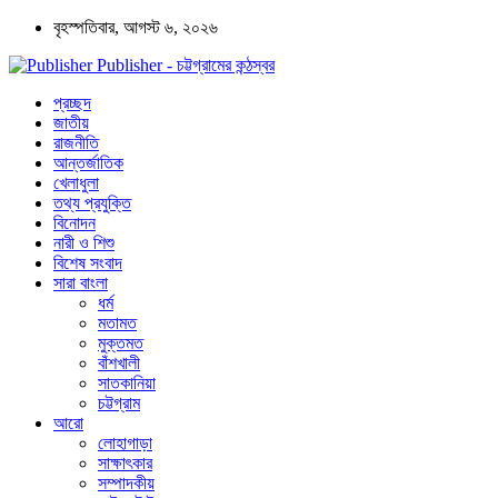
বৃহস্পতিবার, আগস্ট ৬, ২০২৬
Publisher - চট্টগ্রামের কন্ঠস্বর
প্রচ্ছদ
জাতীয়
রাজনীতি
আন্তর্জাতিক
খেলাধুলা
তথ্য প্রযুক্তি
বিনোদন
নারী ও শিশু
বিশেষ সংবাদ
সারা বাংলা
ধর্ম
মতামত
মুক্তমত
বাঁশখালী
সাতকানিয়া
চট্টগ্রাম
আরো
লোহাগাড়া
সাক্ষাৎকার
সম্পাদকীয়