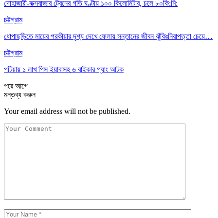
দোহাজারী-কক্সবাজার ট্রেনের গতি ঘণ্টায় ১০০ কিলোমিটার, চলে ৮০কি:মি:
চট্টগ্রাম
ধোপাছড়িতে মায়ের পরকীয়ার দৃশ্য দেখে ফেলায় সন্তানের জীবন ঝুঁকিঃনিরাপত্তা চেয়ে…
চট্টগ্রাম
পটিয়ায় ১ লাখ পিস ইয়াবাসহ ৬ বাইকার গ্যাং আটক
পরে
আগে
মন্তব্য করুন
Your email address will not be published.