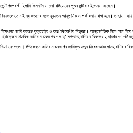
রেসিডেন্ট পদপ্রার্থী হিলারি ক্লিনটন ও জো বাইডেনের পুত্র হান্টার বাইডেনও আছেন।
লিষ্ট বিষয়গুলোতে এই ব্যক্তিদের সঙ্গে ন্যূনতম আনুষ্ঠানিক সম্পর্ক বজায় রাখা হবে। তাছাড়া, যদ
েধাজ্ঞা জারি করেছে যুক্তরাষ্ট্র ও তার ইউরোপীয় মিত্ররা। আন্তর্জাতিক নিষেধাজ্ঞা নিয়ে ক
া। ইউক্রেনে সামরিক অভিযান শুরুর পর গত দু’ সপ্তাহে রাশিয়ার বিরুদ্ধে ২ হাজার ৭৭৮টি নতু
পশ্চিমা দেশগুলো। ইউক্রেনে অভিযান শুরুর পর জারিকৃত নতুন নিষেধাজ্ঞাগুলোসহ রাশিয়ার বি
দ