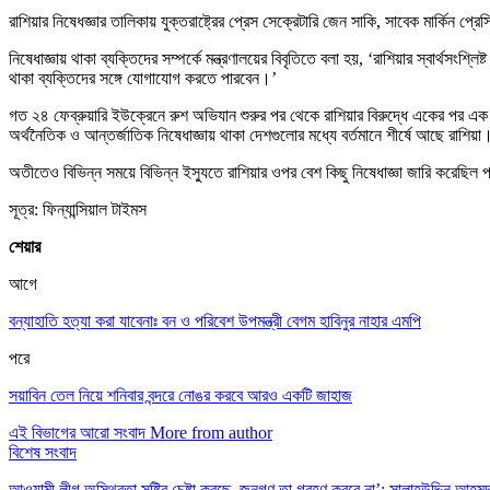
রাশিয়ার নিষেধজ্ঞার তালিকায় যুক্তরাষ্ট্রের প্রেস সেক্রেটারি জেন সাকি, সাবেক মার্কিন প্
নিষেধাজ্ঞায় থাকা ব্যক্তিদের সম্পর্কে মন্ত্রণালয়ের বিবৃতিতে বলা হয়, ‘রাশিয়ার স্বার্থসংশ্
থাকা ব্যক্তিদের সঙ্গে যোগাযোগ করতে পারবেন।’
গত ২৪ ফেব্রুয়ারি ইউক্রেনে রুশ অভিযান শুরুর পর থেকে রাশিয়ার বিরুদ্ধে একের পর এক নিষ
অর্থনৈতিক ও আন্তর্জাতিক নিষেধাজ্ঞায় থাকা দেশগুলোর মধ্যে বর্তমানে শীর্ষে আছে রাশিয়
অতীতেও বিভিন্ন সময়ে বিভিন্ন ইস্যুতে রাশিয়ার ওপর বেশ কিছু নিষেধাজ্ঞা জারি করেছিল 
সূত্র: ফিন্যান্সিয়াল টাইমস
শেয়ার
আগে
বন্যাহাতি হত্যা করা যাবেনাঃ বন ও পরিবেশ উপমন্ত্রী বেগম হাবিনুর নাহার এমপি
পরে
সয়াবিন তেল নিয়ে শনিবার বন্দরে নোঙর করবে আরও একটি জাহাজ
এই বিভাগের আরো সংবাদ
More from author
বিশেষ সংবাদ
আওয়ামী লীগ অস্থিরতা সৃষ্টির চেষ্টা করছে, জনগণ তা গ্রহণ করবে না’: সালাহউদ্দিন আহম