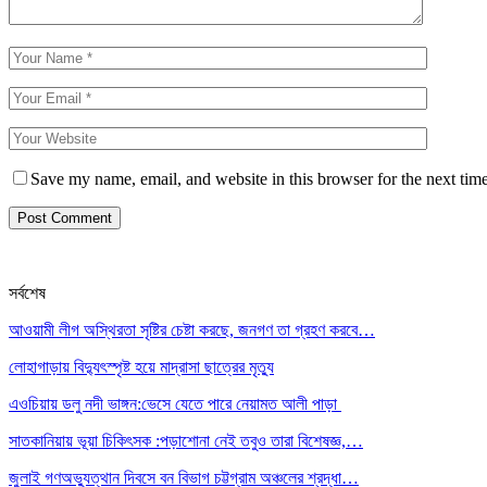
Save my name, email, and website in this browser for the next tim
সর্বশেষ
আওয়ামী লীগ অস্থিরতা সৃষ্টির চেষ্টা করছে, জনগণ তা গ্রহণ করবে…
লোহাগাড়ায় বিদ্যুৎস্পৃষ্ট হয়ে মাদ্রাসা ছাত্রের মৃত্যু
এওচিয়ায় ডলু নদী ভাঙ্গন:ভেসে যেতে পারে নেয়ামত আলী পাড়া
সাতকানিয়ায় ভূয়া চিকিৎসক :পড়াশোনা নেই তবুও তারা বিশেষজ্ঞ,…
জুলাই গণঅভ্যুত্থান দিবসে বন বিভাগ চট্টগ্রাম অঞ্চলের শ্রদ্ধা…