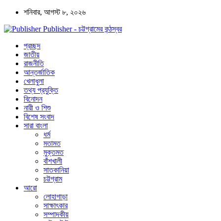
শনিবার, আগস্ট ৮, ২০২৬
Publisher - চট্টগ্রামের কন্ঠস্বর
প্রচ্ছদ
জাতীয়
রাজনীতি
আন্তর্জাতিক
খেলাধুলা
তথ্য প্রযুক্তি
বিনোদন
নারী ও শিশু
বিশেষ সংবাদ
সারা বাংলা
ধর্ম
মতামত
মুক্তমত
বাঁশখালী
সাতকানিয়া
চট্টগ্রাম
আরো
লোহাগাড়া
সাক্ষাৎকার
সম্পাদকীয়