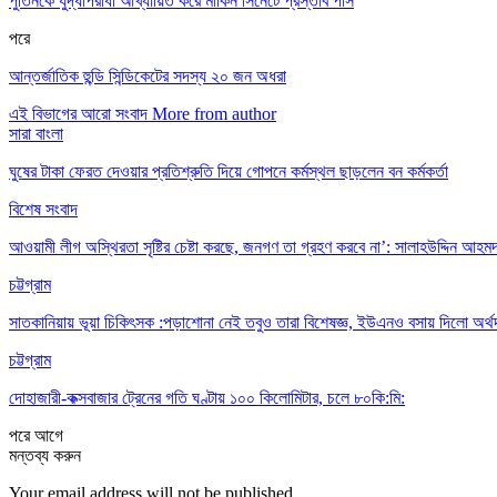
পুতিনকে যুদ্ধাপরাধী আখ্যায়িত করে মার্কিন সিনেটে প্রস্তাব পাস
পরে
আন্তর্জাতিক হুন্ডি সিন্ডিকেটের সদস্য ২০ জন অধরা
এই বিভাগের আরো সংবাদ
More from author
সারা বাংলা
ঘুষের টাকা ফেরত দেওয়ার প্রতিশ্রুতি দিয়ে গোপনে কর্মস্থল ছাড়লেন বন কর্মকর্তা
বিশেষ সংবাদ
আওয়ামী লীগ অস্থিরতা সৃষ্টির চেষ্টা করছে, জনগণ তা গ্রহণ করবে না’: সালাহউদ্দিন আহম
চট্টগ্রাম
সাতকানিয়ায় ভূয়া চিকিৎসক :পড়াশোনা নেই তবুও তারা বিশেষজ্ঞ, ইউএনও বসায় দিলো অর্থ
চট্টগ্রাম
দোহাজারী-কক্সবাজার ট্রেনের গতি ঘণ্টায় ১০০ কিলোমিটার, চলে ৮০কি:মি:
পরে
আগে
মন্তব্য করুন
Your email address will not be published.