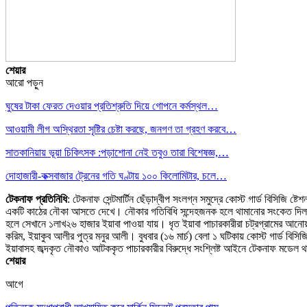
শেয়ার
আরো পড়ুন
ঘুষের টাকা ফেরত দেওয়ার প্রতিশ্রুতি দিয়ে গোপনে কর্মস্থল…
আওয়ামী লীগ অস্থিরতা সৃষ্টির চেষ্টা করছে, জনগণ তা গ্রহণ করবে…
সাতকানিয়ায় ভূয়া চিকিৎসক :পড়াশোনা নেই তবুও তারা বিশেষজ্ঞ,…
দোহাজারী-কক্সবাজার ট্রেনের গতি ঘণ্টায় ১০০ কিলোমিটার, চলে…
টেকনাফ প্রতিনিধি
: টেকনাফ সেন্টমার্টিন ছেঁড়াদ্বীপ সংলগ্ন সমুদ্রে কোস্ট গার্ড বিসিজি ষ
একটি কাঠের নৌকা আসতে দেখে। নৌকার গতিবিধি সন্দেহজনক হলে থামানোর সংকেত দিল কোস
হলে সেখানে ১লাখ২৬ হাজার ইয়াবা পাওয়া যায়। ধৃত ইয়াবা পাচারকারীরা চট্রগ্রামের আনোয়
করিম, ইয়াকুব আলীর পুত্র মনুর আলী। বুধবার (১৬ মার্চ) বেলা ১ ঘটিকায় কোস্ট গার্ড বিসিজ
ইয়াবাসহ জব্দকৃত নৌকাও আটককৃত পাচারকারীর বিরুদ্ধে সংশ্লিষ্ট আইনে টেকনাফ মডেল থ
শেয়ার
আগে