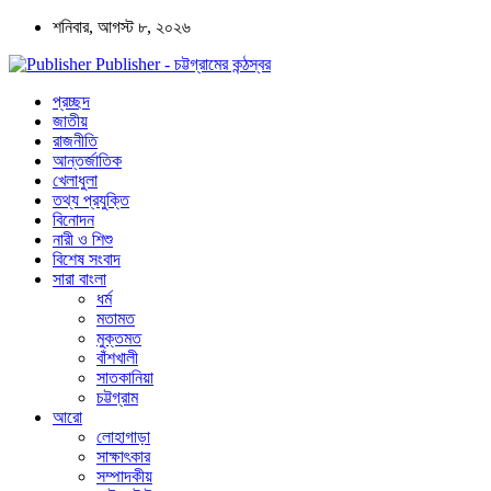
শনিবার, আগস্ট ৮, ২০২৬
Publisher - চট্টগ্রামের কন্ঠস্বর
প্রচ্ছদ
জাতীয়
রাজনীতি
আন্তর্জাতিক
খেলাধুলা
তথ্য প্রযুক্তি
বিনোদন
নারী ও শিশু
বিশেষ সংবাদ
সারা বাংলা
ধর্ম
মতামত
মুক্তমত
বাঁশখালী
সাতকানিয়া
চট্টগ্রাম
আরো
লোহাগাড়া
সাক্ষাৎকার
সম্পাদকীয়