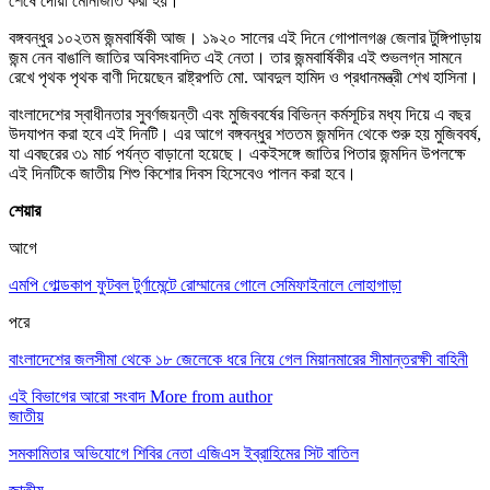
শেষে দোয়া মোনাজাত করা হয়।
বঙ্গবন্ধুর ১০২তম জন্মবার্ষিকী আজ। ১৯২০ সালের এই দিনে গোপালগঞ্জ জেলার টুঙ্গিপাড়ায়
জন্ম নেন বাঙালি জাতির অবিসংবাদিত এই নেতা। তার জন্মবার্ষিকীর এই শুভলগ্ন সামনে
রেখে পৃথক পৃথক বাণী দিয়েছেন রাষ্ট্রপতি মো. আবদুল হামিদ ও প্রধানমন্ত্রী শেখ হাসিনা।
বাংলাদেশের স্বাধীনতার সুবর্ণজয়ন্তী এবং মুজিববর্ষের বিভিন্ন কর্মসূচির মধ্য দিয়ে এ বছর
উদযাপন করা হবে এই দিনটি। এর আগে বঙ্গবন্ধুর শততম জন্মদিন থেকে শুরু হয় মুজিববর্ষ,
যা এবছরের ৩১ মার্চ পর্যন্ত বাড়ানো হয়েছে। একইসঙ্গে জাতির পিতার জন্মদিন উপলক্ষে
এই দিনটিকে জাতীয় শিশু কিশোর দিবস হিসেবেও পালন করা হবে।
শেয়ার
আগে
এমপি গোল্ডকাপ ফুটবল টুর্ণামেন্টে রোম্মানের গোলে সেমিফাইনালে লোহাগাড়া
পরে
বাংলাদেশের জলসীমা থেকে ১৮ জেলেকে ধরে নিয়ে গেল মিয়ানমারের সীমান্তরক্ষী বাহিনী
এই বিভাগের আরো সংবাদ
More from author
জাতীয়
সমকামিতার অভিযোগে শিবির নেতা এজিএস ইব্রাহিমের সিট বাতিল