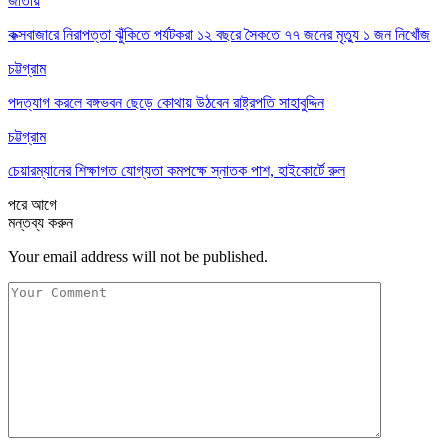
জাতীয়
কক্সবাজারে নিরাপত্তা ঝুঁকিতে পর্যটকরা ১২ বছরে সৈকতে ৭৭ জনের মৃত্যু ১ জন নিখোঁজ
চট্টগ্রাম
পদত্যাগ করলে বঙ্গভবন ছেড়ে কোথায় উঠবেন রাষ্ট্রপতি সাহাবুদ্দিন
চট্টগ্রাম
চেয়ারম্যানের শিক্ষাগত যোগ্যতা কমপক্ষে স্নাতক পাশ, হাইকোর্টে রুল
পরে
আগে
মন্তব্য করুন
Your email address will not be published.