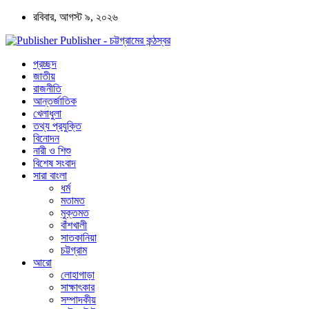
রবিবার, আগস্ট ৯, ২০২৬
Publisher - চট্টগ্রামের কন্ঠস্বর
প্রচ্ছদ
জাতীয়
রাজনীতি
আন্তর্জাতিক
খেলাধুলা
তথ্য প্রযুক্তি
বিনোদন
নারী ও শিশু
বিশেষ সংবাদ
সারা বাংলা
ধর্ম
মতামত
মুক্তমত
বাঁশখালী
সাতকানিয়া
চট্টগ্রাম
আরো
লোহাগাড়া
সাক্ষাৎকার
সম্পাদকীয়