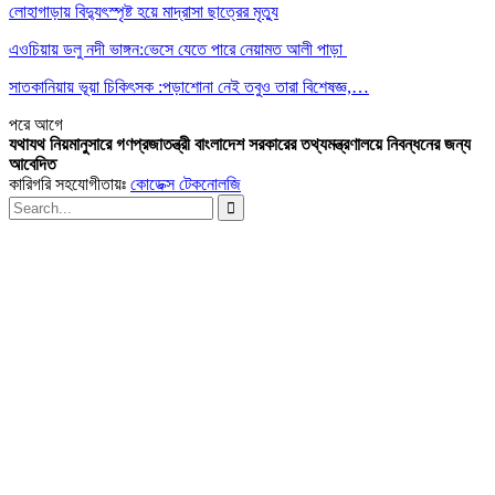
লোহাগাড়ায় বিদ্যুৎস্পৃষ্ট হয়ে মাদ্রাসা ছাত্রের মৃত্যু
এওচিয়ায় ডলু নদী ভাঙ্গন:ভেসে যেতে পারে নেয়ামত আলী পাড়া
সাতকানিয়ায় ভূয়া চিকিৎসক :পড়াশোনা নেই তবুও তারা বিশেষজ্ঞ,…
পরে
আগে
যথাযথ নিয়মানুসারে গণপ্রজাতন্ত্রী বাংলাদেশ সরকারের তথ্যমন্ত্রণালয়ে নিবন্ধনের জন্য
আবেদিত
কারিগরি সহযোগীতায়ঃ
কোডেক্স টেকনোলজি