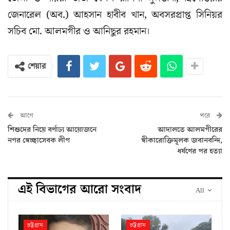
জেনারেল (অব.) আহসান হাবীব খান, অবসরপ্রাপ্ত সিনিয়র
সচিব মো. আলমগীর ও আনিছুর রহমান।
শেয়ার
আগে
পরে
শিশুদের নিয়ে বর্ণাঢ্য আয়োজনে
আদালতে আলমগীরের
নগর স্বেচ্ছাসেবক লীগ
স্বীকারোক্তিমূলক জবানবন্দি,
ধর্ষণের পর হত্যা
এই বিভাগের আরো সংবাদ
All
চট্টগ্রাম
চট্টগ্রাম