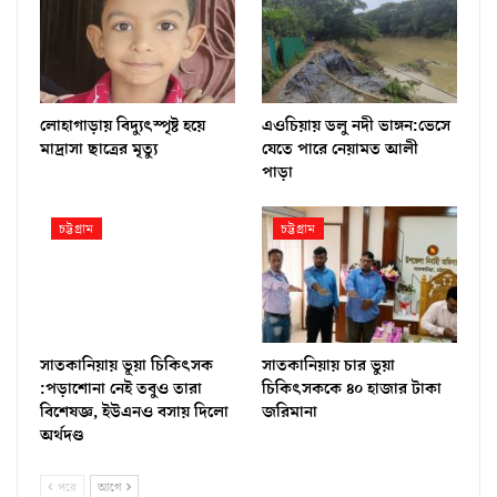
লোহাগাড়ায় বিদ্যুৎস্পৃষ্ট হয়ে
এওচিয়ায় ডলু নদী ভাঙ্গন:ভেসে
মাদ্রাসা ছাত্রের মৃত্যু
যেতে পারে নেয়ামত আলী
পাড়া
চট্টগ্রাম
চট্টগ্রাম
সাতকানিয়ায় ভূয়া চিকিৎসক
সাতকানিয়ায় চার ভুয়া
:পড়াশোনা নেই তবুও তারা
চিকিৎসককে ৪০ হাজার টাকা
বিশেষজ্ঞ, ইউএনও বসায় দিলো
জরিমানা
অর্থদণ্ড
পরে
আগে