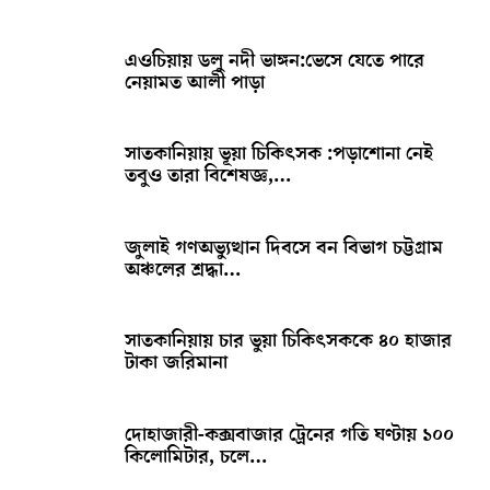
এওচিয়ায় ডলু নদী ভাঙ্গন:ভেসে যেতে পারে
নেয়ামত আলী পাড়া
সাতকানিয়ায় ভূয়া চিকিৎসক :পড়াশোনা নেই
তবুও তারা বিশেষজ্ঞ,…
জুলাই গণঅভ্যুত্থান দিবসে বন বিভাগ চট্টগ্রাম
অঞ্চলের শ্রদ্ধা…
সাতকানিয়ায় চার ভুয়া চিকিৎসককে ৪০ হাজার
টাকা জরিমানা
দোহাজারী-কক্সবাজার ট্রেনের গতি ঘণ্টায় ১০০
কিলোমিটার, চলে…