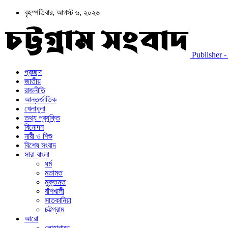
বৃহস্পতিবার, আগস্ট ৬, ২০২৬
Publisher - চট
প্রচ্ছদ
জাতীয়
রাজনীতি
আন্তর্জাতিক
খেলাধুলা
তথ্য প্রযুক্তি
বিনোদন
নারী ও শিশু
বিশেষ সংবাদ
সারা বাংলা
ধর্ম
মতামত
মুক্তমত
বাঁশখালী
সাতকানিয়া
চট্টগ্রাম
আরো
লোহাগাড়া