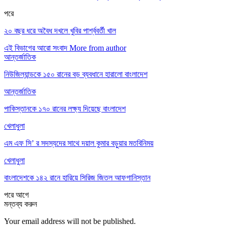
পরে
২০ বছর ধরে অবৈধ দখলে খুবির পার্শ্ববর্তী খাল
এই বিভাগের আরো সংবাদ
More from author
আন্তর্জাতিক
নিউজিল্যান্ডকে ১৫০ রানের বড় ব্যবধানে হারালো বাংলাদেশ
আন্তর্জাতিক
পাকিস্তানকে ১৭০ রানের লক্ষ্য দিয়েছে বাংলাদেশ
খেলাধুলা
এম এফ সি’ র সদস্যদের সাথে দয়াল কুমার বড়ুয়ার মতবিনিময়
খেলাধুলা
বাংলাদেশকে ১৪২ রানে হারিয়ে সিরিজ জিতল আফগানিস্তান
পরে
আগে
মন্তব্য করুন
Your email address will not be published.