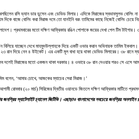
লছিলেন রসি ভ্যান ডার ডুসেন এবং ডেভিড মিলার। এদিকে মিরাজের স্বভাবসুলভ বোলিং না হ
 দিকে বাজে বোলিং করা মিরাজ দমে তো যানইনি বরং তামিমের কাছে নিজেই বোলিং চেয়ে ন
 বাংলাদেশ। প্রথমবারের মতো দক্ষিণ আফ্রিকায় রঙিন পোশাকে জয়ের দেখা পেল টিম টাইগার। ৩১
রান বিলিয়ে যাচ্ছেন দেখে মাহমুদউল্লাহকে দিয়ে একটি ওভার করান অধিনায়ক তামিম ইকব
ার ২৩ রান দিয়ে নেন ৪ উইকেট। এর একটি মূল বাধা হয়ে থাকা ডেভিড মিলারের। ৩৮ রানে ম্
‘সব দলেই মিরাজের মতো একজন থাকা দরকার। ৪ ওভারে ৩৮ রান দেওয়ার পরও সে এসে আমাকে
তামিম বলেন, ‘আমার চোখে, আজকের ম্যাচের সেরা মিরাজ।’
ামী রোববার (২০ মার্চ) সিরিজের দ্বিতীয় ওয়ানডে জিতলে দক্ষিণ আফ্রিকার মাটিতে প্রথ
ের জনপ্রিয় স্যাটেলাইট চ্যানেল জিটিভি। এছাড়াও বাংলাদেশের সবচেয়ে জনপ্রিয় অনলাইন প্ল্