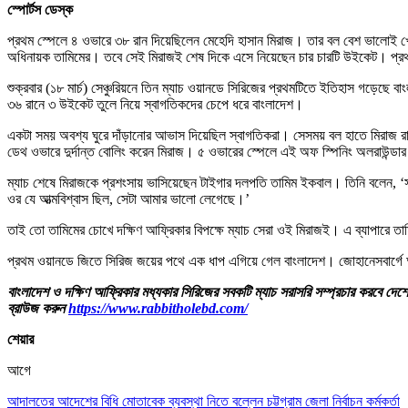
স্পোর্টস ডেস্ক
প্রথম স্পেলে ৪ ওভারে ৩৮ রান দিয়েছিলেন মেহেদি হাসান মিরাজ। তার বল বেশ ভালোই খে
অধিনায়ক তামিমের। তবে সেই মিরাজই শেষ দিকে এসে নিয়েছেন চার চারটি উইকেট। প্রথম
শুক্রবার (১৮ মার্চ) সেঞ্চুরিয়নে তিন ম্যাচ ওয়ানডে সিরিজের প্রথমটিতে ইতিহাস গড়েছে
৩৬ রানে ৩ উইকেট তুলে নিয়ে স্বাগতিকদের চেপে ধরে বাংলাদেশ।
একটা সময় অবশ্য ঘুরে দাঁড়ানোর আভাস দিয়েছিল স্বাগতিকরা। সেসময় বল হাতে মিরাজ 
ডেথ ওভারে দুর্দান্ত বোলিং করেন মিরাজ। ৫ ওভারের স্পেলে এই অফ স্পিনিং অলরাউন্ড
ম্যাচ শেষে মিরাজকে প্রশংসায় ভাসিয়েছেন টাইগার দলপতি তামিম ইকবাল। তিনি বলেন, 
ওর যে আত্মবিশ্বাস ছিল, সেটা আমার ভালো লেগেছে।’
তাই তো তামিমের চোখে দক্ষিণ আফ্রিকার বিপক্ষে ম্যাচ সেরা ওই মিরাজই। এ ব্যাপারে 
প্রথম ওয়ানডে জিতে সিরিজ জয়ের পথে এক ধাপ এগিয়ে গেল বাংলাদেশ। জোহানেসবার্গে আগ
বাংলাদেশ ও দক্ষিণ আফ্রিকার মধ্যকার সিরিজের সবকটি ম্যাচ সরাসরি সম্প্রচার করবে দেশ
ব্রাউজ করুন
https://www.rabbitholebd.com/
শেয়ার
আগে
আদালতের আদেশের বিধি মোতাবেক ব্যবস্থা নিতে বল্লেন চট্টগ্রাম জেলা নির্বাচন কর্মকর্তা