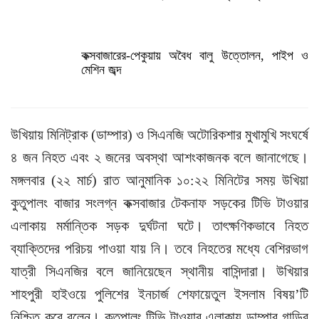
কক্সবাজারের-পেকুয়ায় অবৈধ বালু উত্তোলন, পাইপ ও
মেশিন জব্দ
উখিয়ায় মিনিট্রাক (ডাম্পার) ও সিএনজি অটোরিকশার মুখামুখি সংঘর্ষে
৪ জন নিহত এবং ২ জনের অবস্থা আশংকাজনক বলে জানাগেছে।
মঙ্গলবার (২২ মার্চ) রাত আনুমানিক ১০:২২ মিনিটের সময় উখিয়া
কুতুপালং বাজার সংলগ্ন কক্সবাজার টেকনাফ সড়কের টিভি টাওয়ার
এলাকায় মর্মান্তিক সড়ক দুর্ঘটনা ঘটে। তাৎক্ষণিকভাবে নিহত
ব্যাক্তিদের পরিচয় পাওয়া যায় নি। তবে নিহতের মধ্যে বেশিরভাগ
যাত্রী সিএনজির বলে জানিয়েছেন স্থানীয় বাসিন্দারা। উখিয়ার
শাহপুরী হাইওয়ে পুলিশের ইনচার্জ শেফায়েতুল ইসলাম বিষয়’টি
নিশ্চিত করে বলেন। কুতুপালং টিভি টাওয়ার এলাকায় ডাম্পার গাড়ির