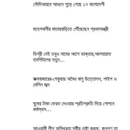
সৌদিআরবে আগুনে পুড়ে গেছে ১৭ বাংলাদেশী
মহেশখালীর মাতারবাড়িতে পৌঁছেছেন প্রধানমন্ত্রী
ডিগ্রী নেই তবুও নামের আগে ডাক্তার,আলহায়াত
হসপিটালের নতুন…
কক্সবাজারের-পেকুয়ায় অবৈধ বালু উত্তোলন, পাইপ ও
মেশিন জব্দ
ঘুষের টাকা ফেরত দেওয়ার প্রতিশ্রুতি দিয়ে গোপনে
কর্মস্থল…
আওয়ামী লীগ অস্থিরতা সৃষ্টির চেষ্টা করছে, জনগণ তা